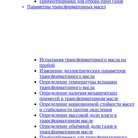
Пробоотборники для отбора проб газов
Параметры трансформаторных масел
Испытания трансформаторного масла на
пробой
Измерение диэлектрических параметров
трансформаторного масла
Определение температуры вспышки
трансформаторного масла
Определение наличия механических
примесей в трансформаторном масле
Определение коррозионной стойкости масел
и стабильности против окисления
Определение массовой доли влаги в
трансформаторном масле
Определение объёмной доли газов в
трансформаторном масле
Пробоотборники для трансформаторного