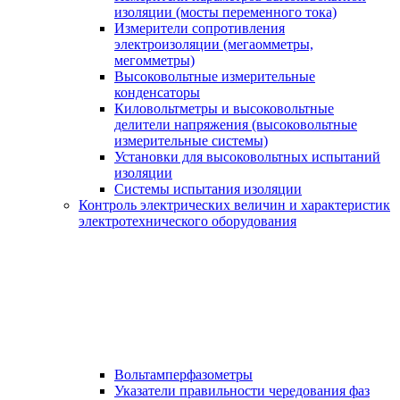
изоляции (мосты переменного тока)
Измерители сопротивления
электроизоляции (мегаомметры,
мегомметры)
Высоковольтные измерительные
конденсаторы
Киловольтметры и высоковольтные
делители напряжения (высоковольтные
измерительные системы)
Установки для высоковольтных испытаний
изоляции
Системы испытания изоляции
Контроль электрических величин и характеристик
электротехнического оборудования
Вольтамперфазометры
Указатели правильности чередования фаз