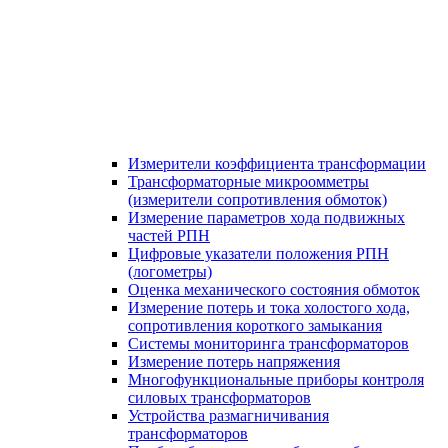
Измерители коэффициента трансформации
Трансформаторные микроомметры
(измерители сопротивления обмоток)
Измерение параметров хода подвижных
частей РПН
Цифровые указатели положения РПН
(логометры)
Оценка механического состояния обмоток
Измерение потерь и тока холостого хода,
сопротивления короткого замыкания
Системы мониторинга трансформаторов
Измерение потерь напряжения
Многофункциональные приборы контроля
силовых трансформаторов
Устройства размагничивания
трансформаторов