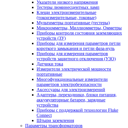
Указатели низкого напряжения
Тестеры люминесцентных ламп
Клещи электроизмерительные
(токоизмерительные, токовые)
Мультиметры портативные (тестеры)
Микроомметры, Миллиомметры, Омметры
Приборы контроля состояния заземляющих
устройств (ЗУ)
Приборы для измерения параметров петли
короткого замыкания и петли фаза-нуль
Приборы для измерения параметров
устройств защитного отключения (УЗО)
Датчики тока
Измерители электрической мощности
портативные
Многофункциональные измерители
параметров электробезопасности
Аксессуары для электроизмерений
Адаптеры, переходники, блоки питания,
аккумуляторные батареи, зарядные
устройства
Приборы с поддержкой технологии Fluke
Connect
Штыри заземления
Параметры трансформаторов