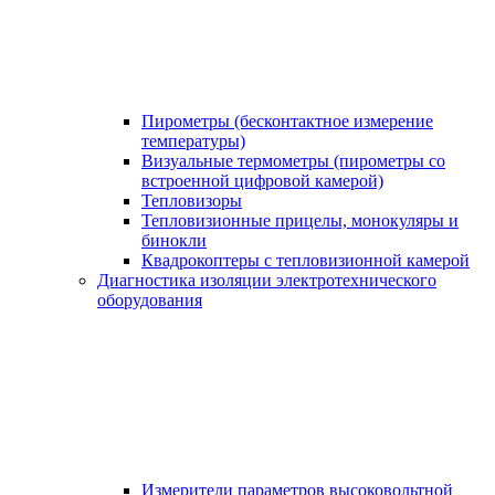
Пирометры (бесконтактное измерение
температуры)
Визуальные термометры (пирометры со
встроенной цифровой камерой)
Тепловизоры
Тепловизионные прицелы, монокуляры и
бинокли
Квадрокоптеры с тепловизионной камерой
Диагностика изоляции электротехнического
оборудования
Измерители параметров высоковольтной