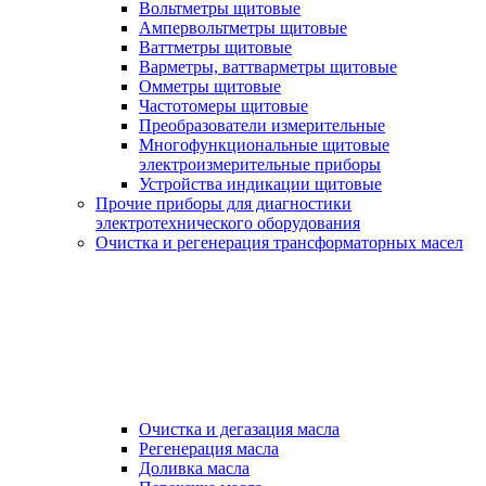
Вольтметры щитовые
Ампервольтметры щитовые
Ваттметры щитовые
Варметры, ваттварметры щитовые
Омметры щитовые
Частотомеры щитовые
Преобразователи измерительные
Многофункциональные щитовые
электроизмерительные приборы
Устройства индикации щитовые
Прочие приборы для диагностики
электротехнического оборудования
Очистка и регенерация трансформаторных масел
Очистка и дегазация масла
Регенерация масла
Доливка масла