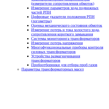
(измерители сопротивления обмоток)
Измерение параметров хода подвижных
частей РПН
Цифровые указатели положения РПН
(логометры)
Оценка механического состояния обмоток
Измерение потерь и тока холостого хода,
сопротивления короткого замыкания
Системы мониторинга трансформаторов
Измерение потерь напряжения
Многофункциональные приборы контроля
силовых трансформаторов
Устройства размагничивания
трансформаторов
Пробоотборники для отбора проб газов
Параметры трансформаторных масел