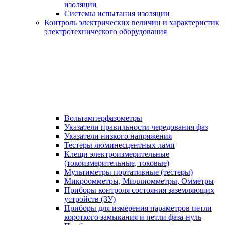
изоляции
Системы испытания изоляции
Контроль электрических величин и характеристик
электротехнического оборудования
Вольтамперфазометры
Указатели правильности чередования фаз
Указатели низкого напряжения
Тестеры люминесцентных ламп
Клещи электроизмерительные
(токоизмерительные, токовые)
Мультиметры портативные (тестеры)
Микроомметры, Миллиомметры, Омметры
Приборы контроля состояния заземляющих
устройств (ЗУ)
Приборы для измерения параметров петли
короткого замыкания и петли фаза-нуль