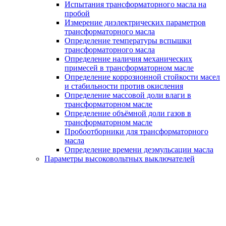
Испытания трансформаторного масла на
пробой
Измерение диэлектрических параметров
трансформаторного масла
Определение температуры вспышки
трансформаторного масла
Определение наличия механических
примесей в трансформаторном масле
Определение коррозионной стойкости масел
и стабильности против окисления
Определение массовой доли влаги в
трансформаторном масле
Определение объёмной доли газов в
трансформаторном масле
Пробоотборники для трансформаторного
масла
Определение времени деэмульсации масла
Параметры высоковольтных выключателей