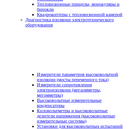
Тепловизионные прицелы, монокуляры и
бинокли
Квадрокоптеры с тепловизионной камерой
Диагностика изоляции электротехнического
оборудования
Измерители параметров высоковольтной
изоляции (мосты переменного тока)
Измерители сопротивления
электроизоляции (мегаомметры,
мегомметры)
Высоковольтные измерительные
конденсаторы
Киловольтметры и высоковольтные
делители напряжения (высоковольтные
измерительные системы)
Установки для высоковольтных испытаний