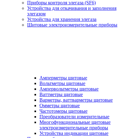
Приборы контроля элегаза (SF6)
Устройства для откачивания и заполнения
элегазом
Устройства для хранения элегаза
Щитовые электроизмерительные приборы
Амперметры щитовые
Вольтметры щитовые
Ампервольтметры щитовые
Ваттметры щитовые
Варметры, ваттварметры щитовые
Омметры щитовые
Частотомеры щитовые
Преобразователи измерительные
Многофункциональные щитовые
электроизмерительные приборы
Устройства индикации щитовые