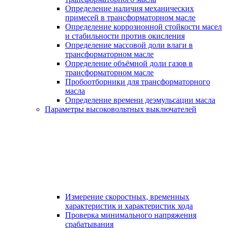
Определение наличия механических
примесей в трансформаторном масле
Определение коррозионной стойкости масел
и стабильности против окисления
Определение массовой доли влаги в
трансформаторном масле
Определение объёмной доли газов в
трансформаторном масле
Пробоотборники для трансформаторного
масла
Определение времени деэмульсации масла
Параметры высоковольтных выключателей
Измерение скоростных, временных
характеристик и характеристик хода
Проверка минимального напряжения
срабатывания