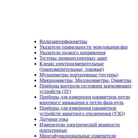
Вольтамперфазометры
Указатели правильности чередования фаз
Указатели низкого напряжения
Тестеры люминесцентных ламп
Клещи электроизмерительные
(токоизмерительные, токовые)
Мультиметры портативные (тестеры)
Микроомметры, Миллиомметры, Омметры
Приборы контроля состояния заземляющих
устройств (ЗУ)
Приборы для измерения параметров петли
короткого замыкания и петли фаза-нуль
Приборы для измерения параметров
устройств защитного отключения (УЗО)
Датчики тока
Измерители электрической мощности
портативные
Многофункциональные измерители