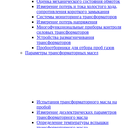
Оценка механического состояния обмоток
Измерение потерь и тока холостого хода,
сопротивления короткого замыкания
Системы мониторинга трансформаторов
Измерение потерь напряжения
Многофункциональные приборы контроля
силовых трансформаторов
Устройства размагничивания
трансформаторов
Пробоотборники для отбора проб газов
Параметры трансформаторных масел
Испытания трансформаторного масла на
пробой
Измерение диэлектрических параметров
трансформаторного масла
Определение температуры вспышки
трансформаторного масла