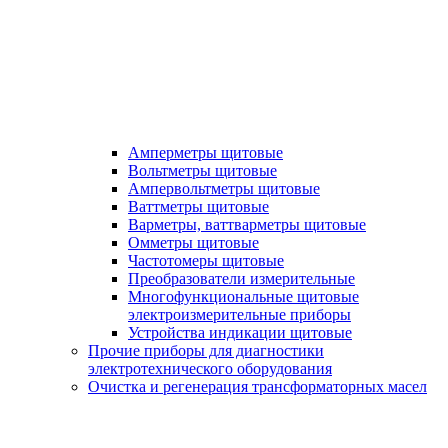
Амперметры щитовые
Вольтметры щитовые
Ампервольтметры щитовые
Ваттметры щитовые
Варметры, ваттварметры щитовые
Омметры щитовые
Частотомеры щитовые
Преобразователи измерительные
Многофункциональные щитовые
электроизмерительные приборы
Устройства индикации щитовые
Прочие приборы для диагностики
электротехнического оборудования
Очистка и регенерация трансформаторных масел