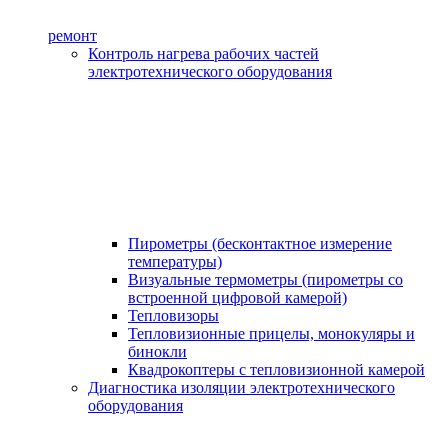
ремонт
Контроль нагрева рабочих частей
электротехнического оборудования
Пирометры (бесконтактное измерение
температуры)
Визуальные термометры (пирометры со
встроенной цифровой камерой)
Тепловизоры
Тепловизионные прицелы, монокуляры и
бинокли
Квадрокоптеры с тепловизионной камерой
Диагностика изоляции электротехнического
оборудования