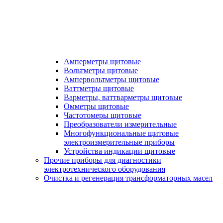
Амперметры щитовые
Вольтметры щитовые
Ампервольтметры щитовые
Ваттметры щитовые
Варметры, ваттварметры щитовые
Омметры щитовые
Частотомеры щитовые
Преобразователи измерительные
Многофункциональные щитовые
электроизмерительные приборы
Устройства индикации щитовые
Прочие приборы для диагностики
электротехнического оборудования
Очистка и регенерация трансформаторных масел