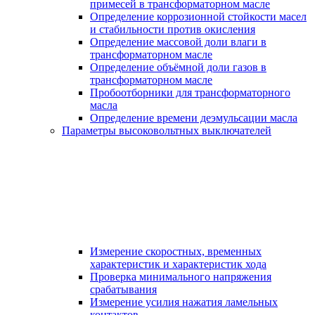
примесей в трансформаторном масле
Определение коррозионной стойкости масел
и стабильности против окисления
Определение массовой доли влаги в
трансформаторном масле
Определение объёмной доли газов в
трансформаторном масле
Пробоотборники для трансформаторного
масла
Определение времени деэмульсации масла
Параметры высоковольтных выключателей
Измерение скоростных, временных
характеристик и характеристик хода
Проверка минимального напряжения
срабатывания
Измерение усилия нажатия ламельных
контактов