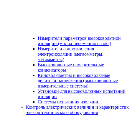
Измерители параметров высоковольтной
изоляции (мосты переменного тока)
Измерители сопротивления
электроизоляции (мегаомметры,
мегомметры)
Высоковольтные измерительные
конденсаторы
Киловольтметры и высоковольтные
делители напряжения (высоковольтные
измерительные системы)
Установки для высоковольтных испытаний
изоляции
Системы испытания изоляции
Контроль электрических величин и характеристик
электротехнического оборудования