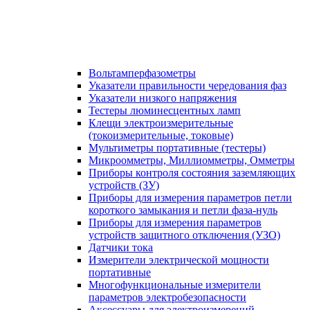
Вольтамперфазометры
Указатели правильности чередования фаз
Указатели низкого напряжения
Тестеры люминесцентных ламп
Клещи электроизмерительные
(токоизмерительные, токовые)
Мультиметры портативные (тестеры)
Микроомметры, Миллиомметры, Омметры
Приборы контроля состояния заземляющих
устройств (ЗУ)
Приборы для измерения параметров петли
короткого замыкания и петли фаза-нуль
Приборы для измерения параметров
устройств защитного отключения (УЗО)
Датчики тока
Измерители электрической мощности
портативные
Многофункциональные измерители
параметров электробезопасности
Аксессуары для электроизмерений