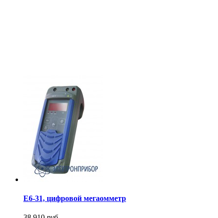
Е6-31, цифровой мегаомметр
38 910
руб.