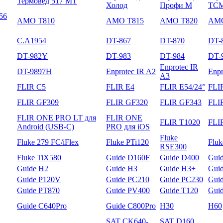
Термовед 517 МТ
Холод
Профи М
ТС
56
AMO T810
AMO T815
AMO T820
AMO
C.A1954
DT-867
DT-870
DT-
DT-982Y
DT-983
DT-984
DT-
Enprotec IR
DT-9897H
Enprotec IR A2
Enpr
A3
FLIR C5
FLIR E4
FLIR E54/24°
FLI
FLIR GF309
FLIR GF320
FLIR GF343
FLI
FLIR ONE PRO LT для
FLIR ONE
FLIR T1020
FLI
Android (USB-C)
PRO для iOS
Fluke
Fluke 279 FC/iFlex
Fluke PTi120
Flu
RSE300
Fluke TiX580
Guide D160F
Guide D400
Gui
Guide H2
Guide H3
Guide H3+
Gui
Guide P120V
Guide PC210
Guide PC230
Gui
Guide PT870
Guide PV400
Guide T120
Gui
Guide С640Pro
Guide С800Pro
H30
H60
SAT CK640-
SAT D160