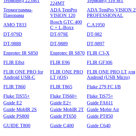
ТермоВед 223МТ
Термовед 516 МТ
224МТ
Термограмма-
ADA TemPro
ADA TemPro VISION 2
Панорама
VISION 120
PROFESSIONAL
Bosch GTC 400
AMO T833
C.A1950
C + L-Boxx
DT-979D
DT-979E
DT-982
DT-9888
DT-9889
DT-9897
Enprotec IR S850
Enprotec IR S870
FLIR C3-X
FLIR E8xt
FLIR E96
FLIR GF306
FLIR ONE PRO for
FLIR ONE PRO
FLIR ONE PRO LT для
Android USB-C
LT (iOS)
Android (USB Micro)
FLIR T860
FLIR T865
Fluke 279 FC I/B
Fluke TiS55+
Fluke TIS60+
Fluke TiS75+
Guide E2
Guide E2+
Guide FA611
Guide MobIR 2S
Guide MobIR 2T
Guide Mobir Air
Guide PS800
Guide PT650
Guide PT850
GUIDE T800
Guide С400
Guide С640