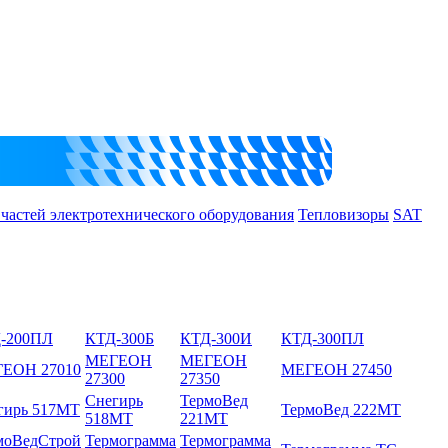
 частей электротехнического оборудования
Тепловизоры
SAT
-200ПЛ
КТД-300Б
КТД-300И
КТД-300ПЛ
МЕГЕОН
МЕГЕОН
ЕОН 27010
МЕГЕОН 27450
27300
27350
Снегирь
ТермоВед
гирь 517МТ
ТермоВед 222МТ
518МТ
221МТ
моВедСтрой
Термограмма
Термограмма