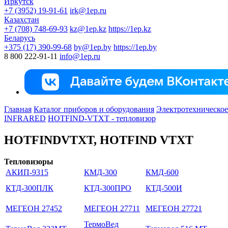
Иркутск
+7 (3952) 19-91-61
irk@1ep.ru
Казахстан
+7 (708) 748-69-93
kz@1ep.kz
https://1ep.kz
Беларусь
+375 (17) 390-99-68
by@1ep.by
https://1ep.by
8 800 222-91-11
info@1ep.ru
Главная
Каталог приборов и оборудования
Электротехническое
INFRARED
HOTFIND-VTXT - тепловизор
HOTFINDVTXT, HOTFIND VTXT
Тепловизоры
АКИП-9315
КМД-300
КМД-600
КТД-300ПЛК
КТД-300ПРО
КТД-500И
МЕГЕОН 27452
МЕГЕОН 27711
МЕГЕОН 27721
ТермоВед