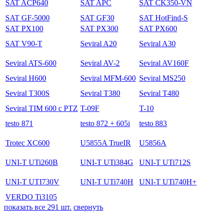
SAT ACP640
SAT APC
SAT CK350-VN
SAT GF-5000
SAT GF30
SAT HotFind-S
SAT PX100
SAT PX300
SAT PX600
SAT V90-T
Seviral A20
Seviral A30
Seviral ATS-600
Seviral AV-2
Seviral AV160F
Seviral H600
Seviral MFM-600
Seviral MS250
Seviral T300S
Seviral T380
Seviral T480
Seviral TIM 600 с PTZ
T-09F
T-10
testo 871
testo 872 + 605i
testo 883
Trotec XC600
U5855A TrueIR
U5856A
UNI-T UTi260B
UNI-T UTi384G
UNI-T UTi712S
UNI-T UTI730V
UNI-T UTi740H
UNI-T UTi740H+
VERDO Ti3105
показать все 291 шт.
свернуть