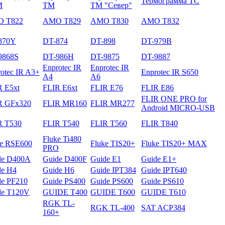
Термограмма ТС
М
ТМ
ТМ "Север"
 T822
AMO T829
AMO T830
AMO T832
870Y
DT-874
DT-898
DT-979B
9868S
DT-986H
DT-9875
DT-9887
Enprotec IR
Enprotec IR
otec IR A3+
Enprotec IR S650
A4
A6
R E5xt
FLIR E6xt
FLIR E76
FLIR E86
FLIR ONE PRO for
R GFх320
FLIR MR160
FLIR MR277
Android MICRO-USB
R T530
FLIR T540
FLIR T560
FLIR T840
Fluke Ti480
ke RSE600
Fluke TIS20+
Fluke TIS20+ MAX
PRO
de D400A
Guide D400F
Guide E1
Guide E1+
de H4
Guide H6
Guide IPT384
Guide IPT640
de PF210
Guide PS400
Guide PS600
Guide PS610
de T120V
GUIDE T400
GUIDE T600
GUIDE T610
RGK TL-
RGK TL-400
SAT ACP384
160+