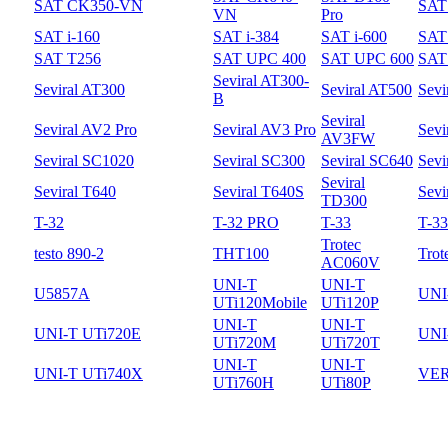
SAT CK350-VN
SAT
VN
Pro
SAT i-160
SAT i-384
SAT i-600
SAT 
SAT T256
SAT UPC 400
SAT UPC 600
SAT
Seviral AT300-
Seviral AT300
Seviral AT500
Sevi
B
Seviral
Seviral AV2 Pro
Seviral AV3 Pro
Sevi
AV3FW
Seviral SC1020
Seviral SC300
Seviral SC640
Sevi
Seviral
Seviral T640
Seviral T640S
Sevi
TD300
T-32
T-32 PRO
T-33
T-3
Trotec
testo 890-2
THT100
Trot
AC060V
UNI-T
UNI-T
U5857A
UNI
UTi120Mobile
UTi120P
UNI-T
UNI-T
UNI-T UTi720E
UNI
UTi720M
UTi720T
UNI-T
UNI-T
UNI-T UTi740X
VER
UTi760H
UTi80P