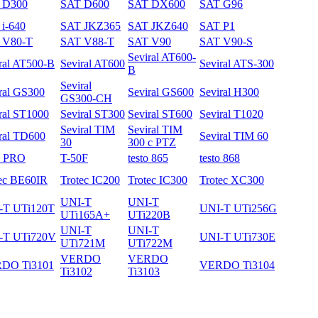
 D300
SAT D600
SAT DX600
SAT G96
i-640
SAT JKZ365
SAT JKZ640
SAT P1
 V80-T
SAT V88-T
SAT V90
SAT V90-S
Seviral AT600-
ral AT500-B
Seviral AT600
Seviral ATS-300
B
Seviral
ral GS300
Seviral GS600
Seviral H300
GS300-CH
ral ST1000
Seviral ST300
Seviral ST600
Seviral T1020
Seviral TIM
Seviral TIM
ral TD600
Seviral TIM 60
30
300 с PTZ
3 PRO
T-50F
testo 865
testo 868
ec BE60IR
Trotec IC200
Trotec IC300
Trotec XC300
UNI-T
UNI-T
-T UTi120T
UNI-T UTi256G
UTi165A+
UTi220B
UNI-T
UNI-T
-T UTi720V
UNI-T UTi730E
UTi721M
UTi722M
VERDO
VERDO
DO Ti3101
VERDO Ti3104
Ti3102
Ti3103