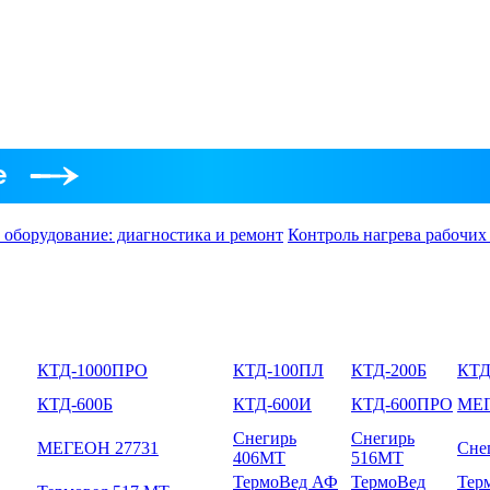
 оборудование: диагностика и ремонт
Контроль нагрева рабочих
КТД-1000ПРО
КТД-100ПЛ
КТД-200Б
КТД
КТД-600Б
КТД-600И
КТД-600ПРО
МЕГ
Снегирь
Снегирь
МЕГЕОН 27731
Сне
406МТ
516МТ
ТермоВед АФ
ТермоВед
Тер