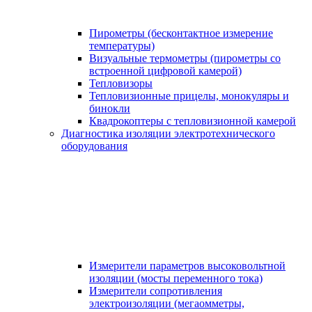
Пирометры (бесконтактное измерение
температуры)
Визуальные термометры (пирометры со
встроенной цифровой камерой)
Тепловизоры
Тепловизионные прицелы, монокуляры и
бинокли
Квадрокоптеры с тепловизионной камерой
Диагностика изоляции электротехнического
оборудования
Измерители параметров высоковольтной
изоляции (мосты переменного тока)
Измерители сопротивления
электроизоляции (мегаомметры,