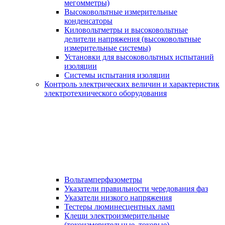
мегомметры)
Высоковольтные измерительные
конденсаторы
Киловольтметры и высоковольтные
делители напряжения (высоковольтные
измерительные системы)
Установки для высоковольтных испытаний
изоляции
Системы испытания изоляции
Контроль электрических величин и характеристик
электротехнического оборудования
Вольтамперфазометры
Указатели правильности чередования фаз
Указатели низкого напряжения
Тестеры люминесцентных ламп
Клещи электроизмерительные
(токоизмерительные, токовые)