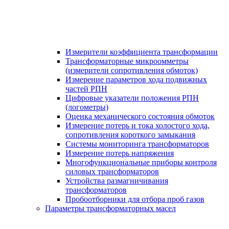
Измерители коэффициента трансформации
Трансформаторные микроомметры
(измерители сопротивления обмоток)
Измерение параметров хода подвижных
частей РПН
Цифровые указатели положения РПН
(логометры)
Оценка механического состояния обмоток
Измерение потерь и тока холостого хода,
сопротивления короткого замыкания
Системы мониторинга трансформаторов
Измерение потерь напряжения
Многофункциональные приборы контроля
силовых трансформаторов
Устройства размагничивания
трансформаторов
Пробоотборники для отбора проб газов
Параметры трансформаторных масел