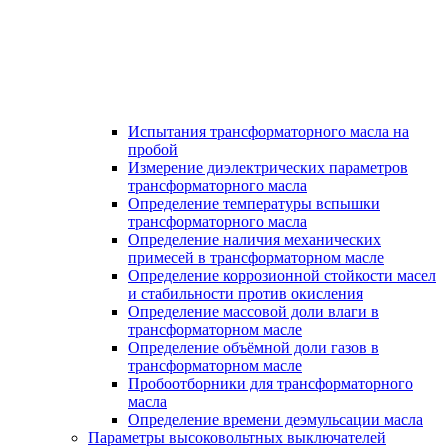
Испытания трансформаторного масла на
пробой
Измерение диэлектрических параметров
трансформаторного масла
Определение температуры вспышки
трансформаторного масла
Определение наличия механических
примесей в трансформаторном масле
Определение коррозионной стойкости масел
и стабильности против окисления
Определение массовой доли влаги в
трансформаторном масле
Определение объёмной доли газов в
трансформаторном масле
Пробоотборники для трансформаторного
масла
Определение времени деэмульсации масла
Параметры высоковольтных выключателей