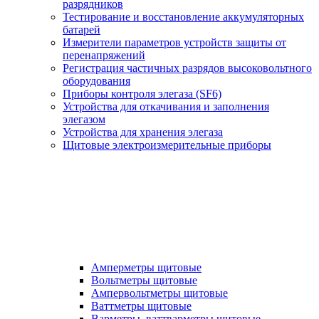
разрядников
Тестирование и восстановление аккумуляторных
батарей
Измерители параметров устройств защиты от
перенапряжений
Регистрация частичных разрядов высоковольтного
оборудования
Приборы контроля элегаза (SF6)
Устройства для откачивания и заполнения
элегазом
Устройства для хранения элегаза
Щитовые электроизмерительные приборы
Амперметры щитовые
Вольтметры щитовые
Ампервольтметры щитовые
Ваттметры щитовые
Варметры, ваттварметры щитовые