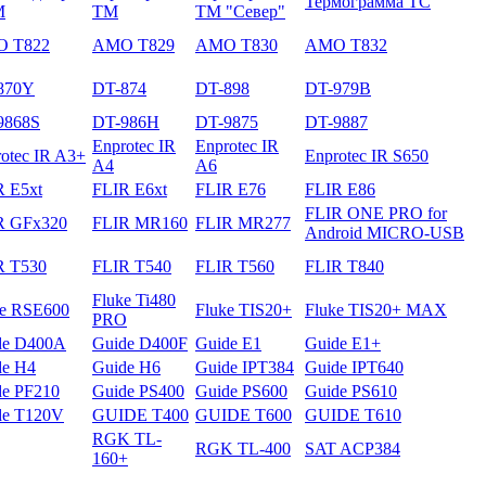
Термограмма ТС
М
ТМ
ТМ "Север"
 T822
AMO T829
AMO T830
AMO T832
870Y
DT-874
DT-898
DT-979B
9868S
DT-986H
DT-9875
DT-9887
Enprotec IR
Enprotec IR
otec IR A3+
Enprotec IR S650
A4
A6
R E5xt
FLIR E6xt
FLIR E76
FLIR E86
FLIR ONE PRO for
R GFх320
FLIR MR160
FLIR MR277
Android MICRO-USB
R T530
FLIR T540
FLIR T560
FLIR T840
Fluke Ti480
ke RSE600
Fluke TIS20+
Fluke TIS20+ MAX
PRO
de D400A
Guide D400F
Guide E1
Guide E1+
de H4
Guide H6
Guide IPT384
Guide IPT640
de PF210
Guide PS400
Guide PS600
Guide PS610
de T120V
GUIDE T400
GUIDE T600
GUIDE T610
RGK TL-
RGK TL-400
SAT ACP384
160+