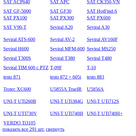
SAT ACP640
SAT APC
SAT CK350-VN
SAT GF-5000
SAT GF30
SAT HotFind-S
SAT PX100
SAT PX300
SAT PX600
SAT V90-T
Seviral A20
Seviral A30
Seviral ATS-600
Seviral AV-2
Seviral AV160F
Seviral H600
Seviral MFM-600
Seviral MS250
Seviral T300S
Seviral T380
Seviral T480
Seviral TIM 600 с PTZ
T-09F
T-10
testo 871
testo 872 + 605i
testo 883
Trotec XC600
U5855A TrueIR
U5856A
UNI-T UTi260B
UNI-T UTi384G
UNI-T UTi712S
UNI-T UTI730V
UNI-T UTi740H
UNI-T UTi740H+
VERDO Ti3105
показать все 291 шт.
свернуть