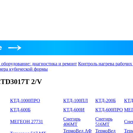
 оборудование: диагностика и ремонт
Контроль нагрева рабочих
амера кубической формы
2TD3017T 2/V
КТД-1000ПРО
КТД-100ПЛ
КТД-200Б
КТД
КТД-600Б
КТД-600И
КТД-600ПРО
МЕГ
Снегирь
Снегирь
МЕГЕОН 27731
Сне
406МТ
516МТ
ТермоВед АФ
ТермоВед
Тер