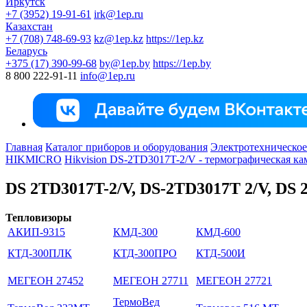
Иркутск
+7 (3952) 19-91-61
irk@1ep.ru
Казахстан
+7 (708) 748-69-93
kz@1ep.kz
https://1ep.kz
Беларусь
+375 (17) 390-99-68
by@1ep.by
https://1ep.by
8 800 222-91-11
info@1ep.ru
Главная
Каталог приборов и оборудования
Электротехническое
HIKMICRO
Hikvision DS-2TD3017T-2/V - термографическая к
DS 2TD3017T-2/V, DS-2TD3017T 2/V, DS 
Тепловизоры
АКИП-9315
КМД-300
КМД-600
КТД-300ПЛК
КТД-300ПРО
КТД-500И
МЕГЕОН 27452
МЕГЕОН 27711
МЕГЕОН 27721
ТермоВед