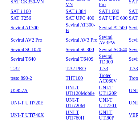
SAT CK350-VN
SAT
VN
Pro
SAT i-160
SAT i-384
SAT i-600
SAT 
SAT T256
SAT UPC 400
SAT UPC 600
SAT
Seviral AT300-
Seviral AT300
Seviral AT500
Sevi
B
Seviral
Seviral AV2 Pro
Seviral AV3 Pro
Sevi
AV3FW
Seviral SC1020
Seviral SC300
Seviral SC640
Sevi
Seviral
Seviral T640
Seviral T640S
Sevi
TD300
T-32
T-32 PRO
T-33
T-3
Trotec
testo 890-2
THT100
Trot
AC060V
UNI-T
UNI-T
U5857A
UNI
UTi120Mobile
UTi120P
UNI-T
UNI-T
UNI-T UTi720E
UNI
UTi720M
UTi720T
UNI-T
UNI-T
UNI-T UTi740X
VER
UTi760H
UTi80P