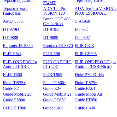
ТермоВед 223МТ
Термовед 516 МТ
224МТ
Термограмма-
ADA TemPro
ADA TemPro VISION 2
Панорама
VISION 120
PROFESSIONAL
Bosch GTC 400
AMO T833
C.A1950
C + L-Boxx
DT-979D
DT-979E
DT-982
DT-9888
DT-9889
DT-9897
Enprotec IR S850
Enprotec IR S870
FLIR C3-X
FLIR E8xt
FLIR E96
FLIR GF306
FLIR ONE PRO for
FLIR ONE PRO
FLIR ONE PRO LT для
Android USB-C
LT (iOS)
Android (USB Micro)
FLIR T860
FLIR T865
Fluke 279 FC I/B
Fluke TiS55+
Fluke TIS60+
Fluke TiS75+
Guide E2
Guide E2+
Guide FA611
Guide MobIR 2S
Guide MobIR 2T
Guide Mobir Air
Guide PS800
Guide PT650
Guide PT850
GUIDE T800
Guide С400
Guide С640