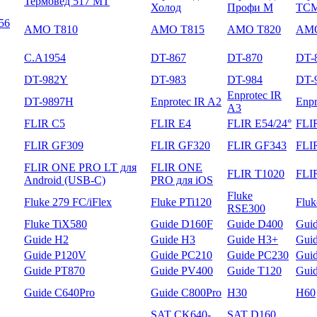
Термовед 517 МТ
Холод
Профи М
ТС
56
AMO T810
AMO T815
AMO T820
AMO
C.A1954
DT-867
DT-870
DT-
DT-982Y
DT-983
DT-984
DT-
Enprotec IR
DT-9897H
Enprotec IR A2
Enpr
A3
FLIR C5
FLIR E4
FLIR E54/24°
FLI
FLIR GF309
FLIR GF320
FLIR GF343
FLI
FLIR ONE PRO LT для
FLIR ONE
FLIR T1020
FLI
Android (USB-C)
PRO для iOS
Fluke
Fluke 279 FC/iFlex
Fluke PTi120
Flu
RSE300
Fluke TiX580
Guide D160F
Guide D400
Gui
Guide H2
Guide H3
Guide H3+
Gui
Guide P120V
Guide PC210
Guide PC230
Gui
Guide PT870
Guide PV400
Guide T120
Gui
Guide С640Pro
Guide С800Pro
H30
H60
SAT CK640-
SAT D160