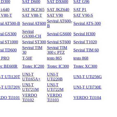
 D300
SAT D600
SAT DX600
SAT G96
i-640
SAT JKZ365
SAT JKZ640
SAT P1
 V80-T
SAT V88-T
SAT V90
SAT V90-S
Seviral AT600-
ral AT500-B
Seviral AT600
Seviral ATS-300
B
Seviral
ral GS300
Seviral GS600
Seviral H300
GS300-CH
ral ST1000
Seviral ST300
Seviral ST600
Seviral T1020
Seviral TIM
Seviral TIM
ral TD600
Seviral TIM 60
30
300 с PTZ
3 PRO
T-50F
testo 865
testo 868
ec BE60IR
Trotec IC200
Trotec IC300
Trotec XC300
UNI-T
UNI-T
-T UTi120T
UNI-T UTi256G
UTi165A+
UTi220B
UNI-T
UNI-T
-T UTi720V
UNI-T UTi730E
UTi721M
UTi722M
VERDO
VERDO
DO Ti3101
VERDO Ti3104
Ti3102
Ti3103