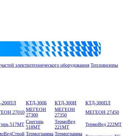
 частей электротехнического оборудования
Тепловизоры
-200ПЛ
КТД-300Б
КТД-300И
КТД-300ПЛ
МЕГЕОН
МЕГЕОН
ЕОН 27010
МЕГЕОН 27450
27300
27350
Снегирь
ТермоВед
гирь 517МТ
ТермоВед 222МТ
518МТ
221МТ
моВедСтрой
Термограмма
Термограмма