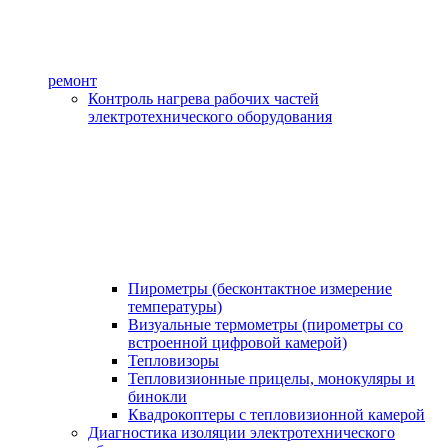
ремонт
Контроль нагрева рабочих частей
электротехнического оборудования
Пирометры (бесконтактное измерение
температуры)
Визуальные термометры (пирометры со
встроенной цифровой камерой)
Тепловизоры
Тепловизионные прицелы, монокуляры и
бинокли
Квадрокоптеры с тепловизионной камерой
Диагностика изоляции электротехнического