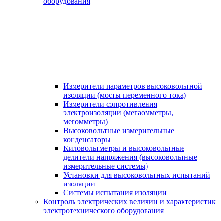
оборудования
Измерители параметров высоковольтной
изоляции (мосты переменного тока)
Измерители сопротивления
электроизоляции (мегаомметры,
мегомметры)
Высоковольтные измерительные
конденсаторы
Киловольтметры и высоковольтные
делители напряжения (высоковольтные
измерительные системы)
Установки для высоковольтных испытаний
изоляции
Системы испытания изоляции
Контроль электрических величин и характеристик
электротехнического оборудования