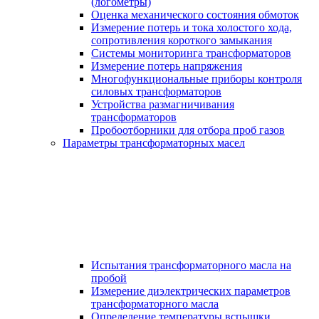
(логометры)
Оценка механического состояния обмоток
Измерение потерь и тока холостого хода,
сопротивления короткого замыкания
Системы мониторинга трансформаторов
Измерение потерь напряжения
Многофункциональные приборы контроля
силовых трансформаторов
Устройства размагничивания
трансформаторов
Пробоотборники для отбора проб газов
Параметры трансформаторных масел
Испытания трансформаторного масла на
пробой
Измерение диэлектрических параметров
трансформаторного масла
Определение температуры вспышки