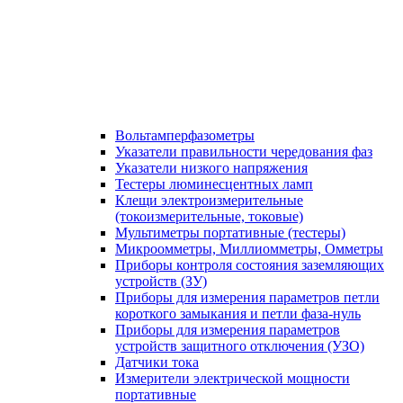
Вольтамперфазометры
Указатели правильности чередования фаз
Указатели низкого напряжения
Тестеры люминесцентных ламп
Клещи электроизмерительные
(токоизмерительные, токовые)
Мультиметры портативные (тестеры)
Микроомметры, Миллиомметры, Омметры
Приборы контроля состояния заземляющих
устройств (ЗУ)
Приборы для измерения параметров петли
короткого замыкания и петли фаза-нуль
Приборы для измерения параметров
устройств защитного отключения (УЗО)
Датчики тока
Измерители электрической мощности
портативные