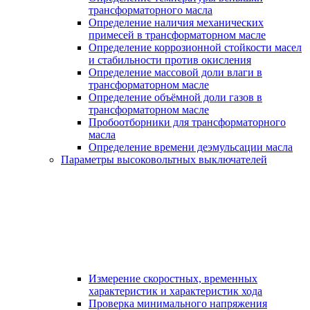
трансформаторного масла
Определение наличия механических
примесей в трансформаторном масле
Определение коррозионной стойкости масел
и стабильности против окисления
Определение массовой доли влаги в
трансформаторном масле
Определение объёмной доли газов в
трансформаторном масле
Пробоотборники для трансформаторного
масла
Определение времени деэмульсации масла
Параметры высоковольтных выключателей
Измерение скоростных, временных
характеристик и характеристик хода
Проверка минимального напряжения