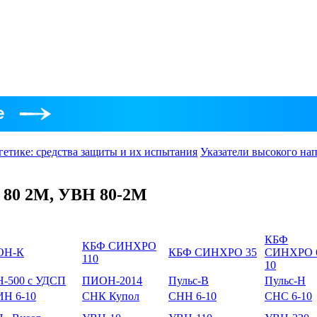
гетике: средства защиты и их испытания
Указатели высокого на
80 2М, УВН 80-2М
КБФ
КБФ СИНХРО
ОН-К
КБФ СИНХРО 35
СИНХРО 
110
10
-500 с УДСП
ПИОН-2014
Пульс-В
Пульс-Н
Н 6-10
СНК Купол
СНН 6-10
СНС 6-10