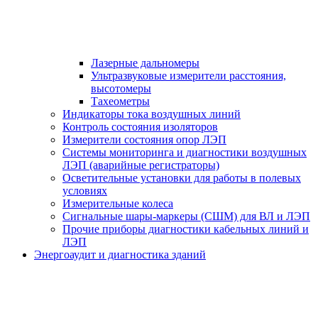
Лазерные дальномеры
Ультразвуковые измерители расстояния,
высотомеры
Тахеометры
Индикаторы тока воздушных линий
Контроль состояния изоляторов
Измерители состояния опор ЛЭП
Системы мониторинга и диагностики воздушных
ЛЭП (аварийные регистраторы)
Осветительные установки для работы в полевых
условиях
Измерительные колеса
Сигнальные шары-маркеры (СШМ) для ВЛ и ЛЭП
Прочие приборы диагностики кабельных линий и
ЛЭП
Энергоаудит и диагностика зданий