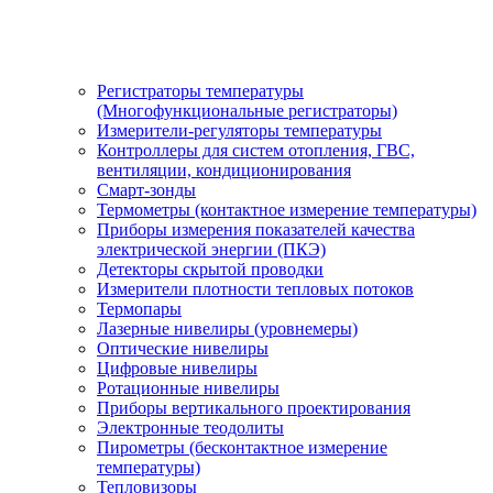
Регистраторы температуры
(Многофункциональные регистраторы)
Измерители-регуляторы температуры
Контроллеры для систем отопления, ГВС,
вентиляции, кондиционирования
Смарт-зонды
Термометры (контактное измерение температуры)
Приборы измерения показателей качества
электрической энергии (ПКЭ)
Детекторы скрытой проводки
Измерители плотности тепловых потоков
Термопары
Лазерные нивелиры (уровнемеры)
Оптические нивелиры
Цифровые нивелиры
Ротационные нивелиры
Приборы вертикального проектирования
Электронные теодолиты
Пирометры (бесконтактное измерение
температуры)
Тепловизоры