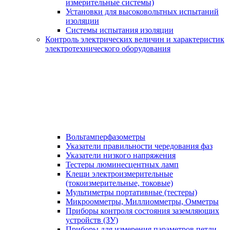
измерительные системы)
Установки для высоковольтных испытаний
изоляции
Системы испытания изоляции
Контроль электрических величин и характеристик
электротехнического оборудования
Вольтамперфазометры
Указатели правильности чередования фаз
Указатели низкого напряжения
Тестеры люминесцентных ламп
Клещи электроизмерительные
(токоизмерительные, токовые)
Мультиметры портативные (тестеры)
Микроомметры, Миллиомметры, Омметры
Приборы контроля состояния заземляющих
устройств (ЗУ)
Приборы для измерения параметров петли