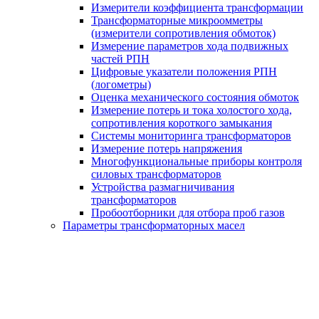
Измерители коэффициента трансформации
Трансформаторные микроомметры
(измерители сопротивления обмоток)
Измерение параметров хода подвижных
частей РПН
Цифровые указатели положения РПН
(логометры)
Оценка механического состояния обмоток
Измерение потерь и тока холостого хода,
сопротивления короткого замыкания
Системы мониторинга трансформаторов
Измерение потерь напряжения
Многофункциональные приборы контроля
силовых трансформаторов
Устройства размагничивания
трансформаторов
Пробоотборники для отбора проб газов
Параметры трансформаторных масел