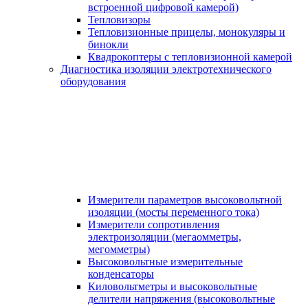
встроенной цифровой камерой)
Тепловизоры
Тепловизионные прицелы, монокуляры и
бинокли
Квадрокоптеры с тепловизионной камерой
Диагностика изоляции электротехнического
оборудования
Измерители параметров высоковольтной
изоляции (мосты переменного тока)
Измерители сопротивления
электроизоляции (мегаомметры,
мегомметры)
Высоковольтные измерительные
конденсаторы
Киловольтметры и высоковольтные
делители напряжения (высоковольтные