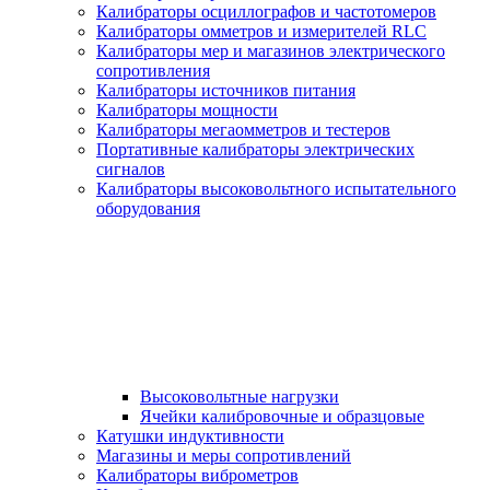
Калибраторы осциллографов и частотомеров
Калибраторы омметров и измерителей RLC
Калибраторы мер и магазинов электрического
сопротивления
Калибраторы источников питания
Калибраторы мощности
Калибраторы мегаомметров и тестеров
Портативные калибраторы электрических
сигналов
Калибраторы высоковольтного испытательного
оборудования
Высоковольтные нагрузки
Ячейки калибровочные и образцовые
Катушки индуктивности
Магазины и меры сопротивлений
Калибраторы виброметров