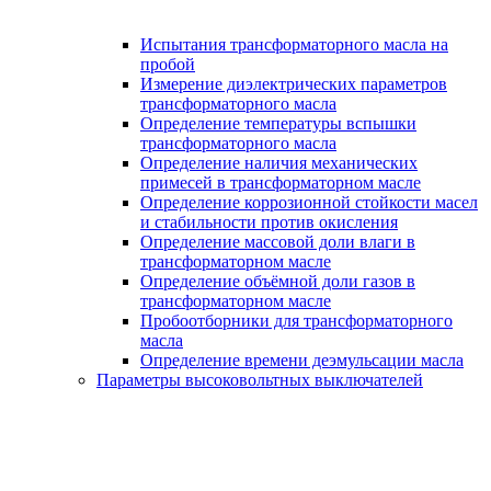
Испытания трансформаторного масла на
пробой
Измерение диэлектрических параметров
трансформаторного масла
Определение температуры вспышки
трансформаторного масла
Определение наличия механических
примесей в трансформаторном масле
Определение коррозионной стойкости масел
и стабильности против окисления
Определение массовой доли влаги в
трансформаторном масле
Определение объёмной доли газов в
трансформаторном масле
Пробоотборники для трансформаторного
масла
Определение времени деэмульсации масла
Параметры высоковольтных выключателей