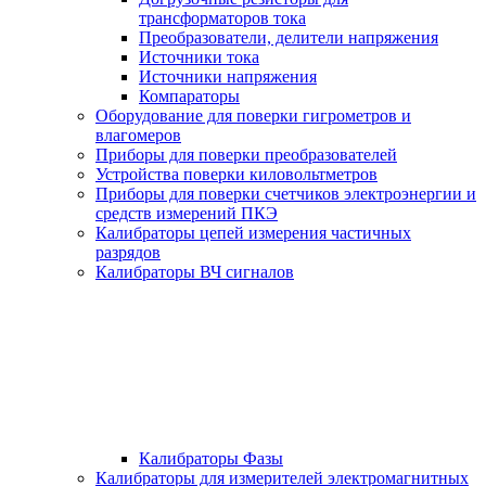
трансформаторов тока
Преобразователи, делители напряжения
Источники тока
Источники напряжения
Компараторы
Оборудование для поверки гигрометров и
влагомеров
Приборы для поверки преобразователей
Устройства поверки киловольтметров
Приборы для поверки счетчиков электроэнергии и
средств измерений ПКЭ
Калибраторы цепей измерения частичных
разрядов
Калибраторы ВЧ сигналов
Калибраторы Фазы
Калибраторы для измерителей электромагнитных