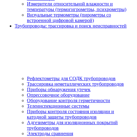
Измерители относительной влажности и
температуры (термогигрометры, психрометры)
Визуальные термометры (пирометры со
встроенной цифровой камерой)
Трубопроводы: трассировка и поиск неисправностей
Рефлектометры для СОДК трубопроводов
Трассировка неметаллических трубопроводов
Приборы обнаружения утечек
Опрессовочное оборудование
Оборудование контроля герметичности
Телеинспекционные системы
Приборы контроля состояния изоляции и
катодной защиты трубопроводов
Адгезиметры для изоляционных покрытий
трубопроводов
Электроды сравнения