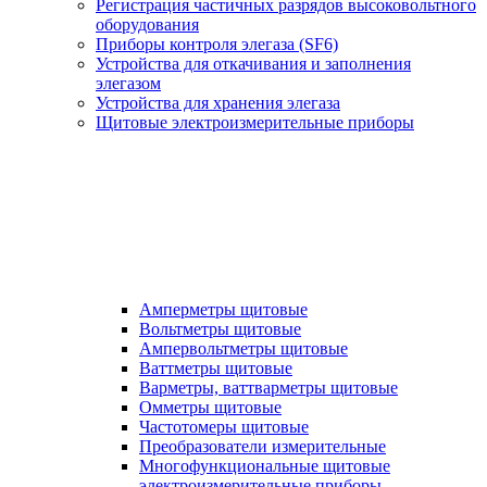
Регистрация частичных разрядов высоковольтного
оборудования
Приборы контроля элегаза (SF6)
Устройства для откачивания и заполнения
элегазом
Устройства для хранения элегаза
Щитовые электроизмерительные приборы
Амперметры щитовые
Вольтметры щитовые
Ампервольтметры щитовые
Ваттметры щитовые
Варметры, ваттварметры щитовые
Омметры щитовые
Частотомеры щитовые
Преобразователи измерительные
Многофункциональные щитовые
электроизмерительные приборы