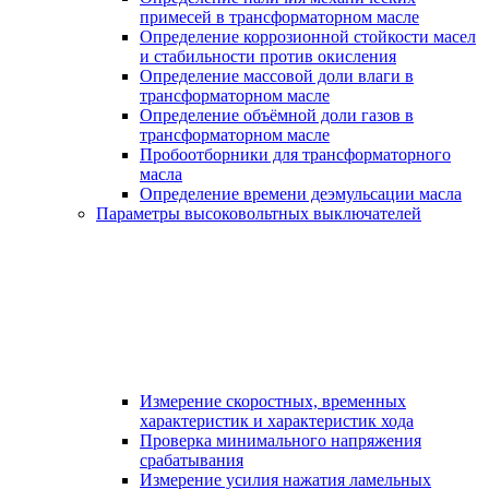
примесей в трансформаторном масле
Определение коррозионной стойкости масел
и стабильности против окисления
Определение массовой доли влаги в
трансформаторном масле
Определение объёмной доли газов в
трансформаторном масле
Пробоотборники для трансформаторного
масла
Определение времени деэмульсации масла
Параметры высоковольтных выключателей
Измерение скоростных, временных
характеристик и характеристик хода
Проверка минимального напряжения
срабатывания
Измерение усилия нажатия ламельных