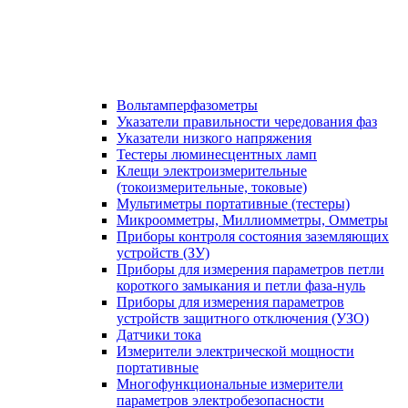
Вольтамперфазометры
Указатели правильности чередования фаз
Указатели низкого напряжения
Тестеры люминесцентных ламп
Клещи электроизмерительные
(токоизмерительные, токовые)
Мультиметры портативные (тестеры)
Микроомметры, Миллиомметры, Омметры
Приборы контроля состояния заземляющих
устройств (ЗУ)
Приборы для измерения параметров петли
короткого замыкания и петли фаза-нуль
Приборы для измерения параметров
устройств защитного отключения (УЗО)
Датчики тока
Измерители электрической мощности
портативные
Многофункциональные измерители
параметров электробезопасности