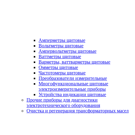
Амперметры щитовые
Вольтметры щитовые
Ампервольтметры щитовые
Ваттметры щитовые
Варметры, ваттварметры щитовые
Омметры щитовые
Частотомеры щитовые
Преобразователи измерительные
Многофункциональные щитовые
электроизмерительные приборы
Устройства индикации щитовые
Прочие приборы для диагностики
электротехнического оборудования
Очистка и регенерация трансформаторных масел