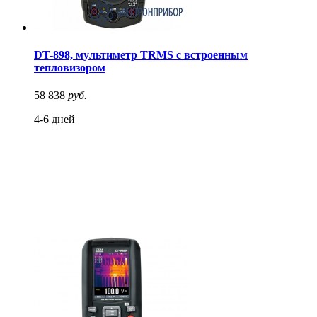
DT-898, мультиметр TRMS с встроенным
тепловизором
58 838
руб.
4-6 дней