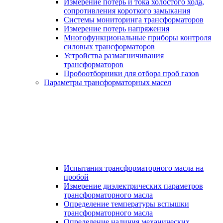
Измерение потерь и тока холостого хода,
сопротивления короткого замыкания
Системы мониторинга трансформаторов
Измерение потерь напряжения
Многофункциональные приборы контроля
силовых трансформаторов
Устройства размагничивания
трансформаторов
Пробоотборники для отбора проб газов
Параметры трансформаторных масел
Испытания трансформаторного масла на
пробой
Измерение диэлектрических параметров
трансформаторного масла
Определение температуры вспышки
трансформаторного масла
Определение наличия механических