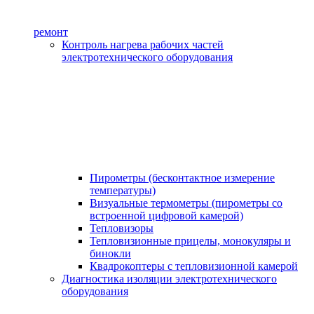
ремонт
Контроль нагрева рабочих частей
электротехнического оборудования
Пирометры (бесконтактное измерение
температуры)
Визуальные термометры (пирометры со
встроенной цифровой камерой)
Тепловизоры
Тепловизионные прицелы, монокуляры и
бинокли
Квадрокоптеры с тепловизионной камерой
Диагностика изоляции электротехнического
оборудования