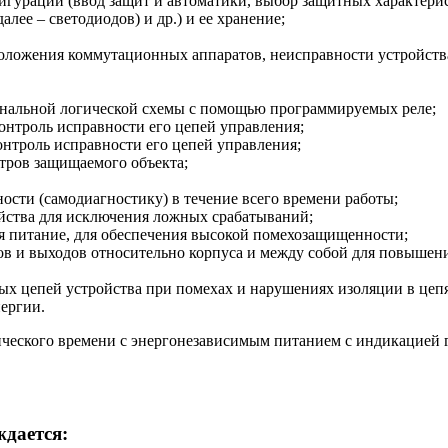
игурации (ввод защит и автоматики, выбор защитных характерис
ее – светодиодов) и др.) и ее хранение;
положения коммутационных аппаратов, неисправности устройств
нальной логической схемы с помощью программируемых реле;
нтроль исправности его цепей управления;
нтроль исправности его цепей управления;
тров защищаемого объекта;
сти (самодиагностику) в течение всего времени работы;
йства для исключения ложных срабатываний;
ая питание, для обеспечения высокой помехозащищенности;
ов и выходов относительно корпуса и между собой для повыше
х цепей устройства при помехах и нарушениях изоляции в цепя
ергии.
ческого времени с энергонезависимым питанием с индикацией год
ждается: