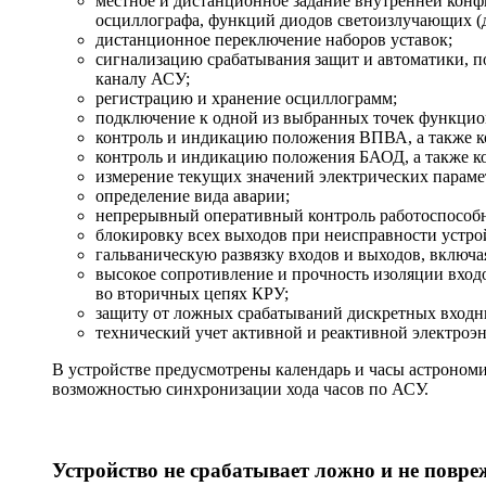
местное и дистанционное задание внутренней конф
осциллографа, функций диодов светоизлучающих (дал
дистанционное переключение наборов уставок;
сигнализацию срабатывания защит и автоматики, 
каналу АСУ;
регистрацию и хранение осциллограмм;
подключение к одной из выбранных точек функцио
контроль и индикацию положения ВПВА, а также ко
контроль и индикацию положения БАОД, а также ко
измерение текущих значений электрических параме
определение вида аварии;
непрерывный оперативный контроль работоспособно
блокировку всех выходов при неисправности устро
гальваническую развязку входов и выходов, включ
высокое сопротивление и прочность изоляции вход
во вторичных цепях КРУ;
защиту от ложных срабатываний дискретных входны
технический учет активной и реактивной электроэн
В устройстве предусмотрены календарь и часы астрономи
возможностью синхронизации хода часов по АСУ.
Устройство не срабатывает ложно и не повре