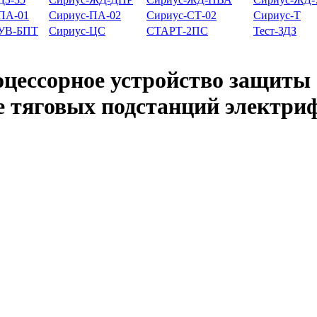
ПА-01
Сириус-ПА-02
Сириус-СТ-02
Сириус-Т
-УВ-БПТ
Сириус-ЦС
СТАРТ-2ПС
Тест-ЗДЗ
ссорное устройство защиты ф
ве тяговых подстанций электр