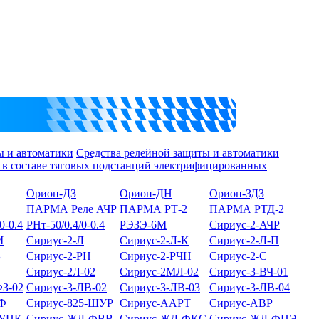
ы и автоматики
Средства релейной защиты и автоматики
 в составе тяговых подстанций электрифицированных
Орион-ДЗ
Орион-ДН
Орион-ЗДЗ
ПАРМА Реле АЧР
ПАРМА РТ-2
ПАРМА РТД-2
0-0.4
РНт-50/0.4/0-0.4
РЭЗЭ-6М
Сириус-2-АЧР
М
Сириус-2-Л
Сириус-2-Л-К
Сириус-2-Л-П
Б
Сириус-2-РН
Сириус-2-РЧН
Сириус-2-С
Сириус-2Л-02
Сириус-2МЛ-02
Сириус-3-ВЧ-01
ФЗ-02
Сириус-3-ЛВ-02
Сириус-3-ЛВ-03
Сириус-3-ЛВ-04
-Ф
Сириус-825-ШУР
Сириус-ААРТ
Сириус-АВР
-УПК
Сириус-ЖД-ФВВ
Сириус-ЖД-ФКС
Сириус-ЖД-ФПЭ