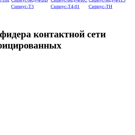
Сириус-Т3
Сириус-Т4-01
Сириус-ТН
идера контактной сети
ифицированных