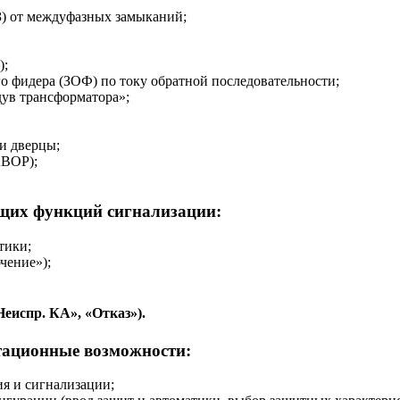
З) от междуфазных замыканий;
);
о фидера (ЗОФ) по току обратной последовательности;
дув трансформатора»;
и дверцы;
АВОР);
ющих функций сигнализации:
тики;
чение»);
еиспр. КА», «Отказ»).
тационные возможности:
я и сигнализации;