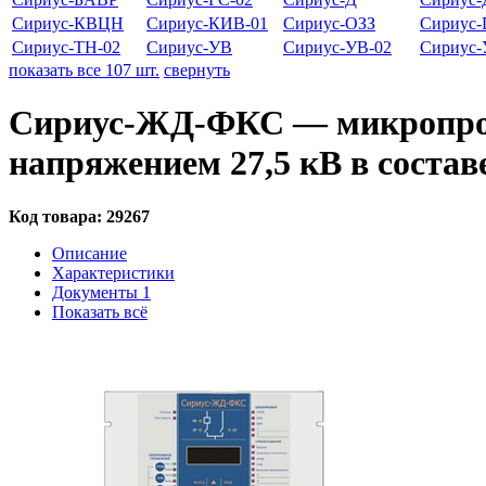
Сириус-КВЦН
Сириус-КИВ-01
Сириус-ОЗЗ
Сириус-
Сириус-ТН-02
Сириус-УВ
Сириус-УВ-02
Сириус
показать все 107 шт.
свернуть
Сириус-ЖД-ФКС — микропроце
напряжением 27,5 кВ в соста
Код товара:
29267
Описание
Характеристики
Документы
1
Показать всё