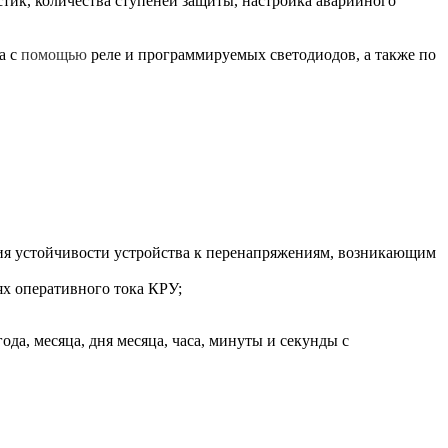
тик, количества ступеней защиты, настройка аварийного
а с
помощью
реле и программируемых светодиодов, а также по
ния устойчивости устройства к перенапряжениям, возникающим
х оперативного тока КРУ;
а, месяца, дня месяца, часа, минуты и секунды с