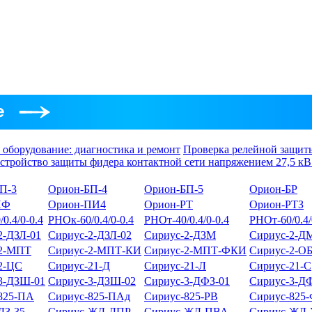
 оборудование: диагностика и ремонт
Проверка релейной защит
тройство защиты фидера контактной сети напряжением 27,5 кВ
П-3
Орион-БП-4
Орион-БП-5
Орион-БР
НФ
Орион-ПИ4
Орион-РТ
Орион-РТЗ
0.4/0-0.4
РНОк-60/0.4/0-0.4
РНОт-40/0.4/0-0.4
РНОт-60/0.4/
2-ДЗЛ-01
Сириус-2-ДЗЛ-02
Сириус-2-ДЗМ
Сириус-2-Д
-2-МПТ
Сириус-2-МПТ-КИ
Сириус-2-МПТ-ФКИ
Сириус-2-О
2-ЦС
Сириус-21-Д
Сириус-21-Л
Сириус-21-С
3-ДЗШ-01
Сириус-3-ДЗШ-02
Сириус-3-ДФЗ-01
Сириус-3-Д
825-ПА
Сириус-825-ПАд
Сириус-825-РВ
Сириус-825
ДЗ-35
Сириус-ЖД-ДПР
Сириус-ЖД-ПВА
Сириус-ЖД