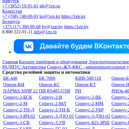
Иркутск
+7 (3952) 19-91-61
irk@1ep.ru
Казахстан
+7 (708) 748-69-93
kz@1ep.kz
https://1ep.kz
Беларусь
+375 (17) 390-99-68
by@1ep.by
https://1ep.by
8 800 222-91-11
info@1ep.ru
Главная
Каталог приборов и оборудования
Электротехническое
РАДИУС Автоматика
Сириус-ЖД-ФКС - микропроцессорное ус
Средства релейной защиты и автоматики
БК-440
БК-7000
КИВ-500/110
Орион-Б
Орион-КИ
Орион-КС
Орион-КТ
Орион-
ПАРМА УАЧР 12
ПИ RS485-USB
РН
РНОк-40/
Сириус-2-БСК
Сириус-2-В
Сириус-2-ВБ
Сириус-
Сириус-2-М
Сириус-2-МЛ
Сириус-2-ММ
Сириус
Сириус-2-ТН-Д
Сириус-2-ТН-К
Сириус-2-УБР
Сириус-
Сириус-3-ВЧ-02
Сириус-3-ДЗО-01
Сириус-3-ДЗО-02
Сириус-
Сириус-3-СВ
Сириус-3-УВ
Сириус-825-ЗРШ
Сириус-
Сириус-БАВР
Сириус-ГС-02
Сириус-Д
Сириус-