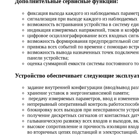
Дополнительные сервисные функции:
фиксация выхода каждого из наблюдаемых параметр
сигнализация при выходе каждого из наблюдаемых 
возможность встраивания устройства в систему еди
индикация измеряемых напряжений, токов и коэфф
цифровое осциллографирование всех входных сигн
возможность формирования предупредительной сиг
привязка всех событий по времени с помощью встр
возможность вывода назначенных точек подключени
панели устройства;
оценка суммарной емкости системы постоянного то
Устройство обеспечивает следующие эксплуа
задание внутренней конфигурации (ввод/вывод разл
хранение уставок в энергонезависимой памяти;
передачу измеряемых параметров, ввод и изменени
непрерывный оперативный контроль работоспособно
блокировку всех выходов при неисправности устро
получение дискретных сигналов от контактных дат
гальваническую развязку всех входов и выходов, в
высокое сопротивление и прочность изоляции вход
во вторичных цепях подстанций и электростанций