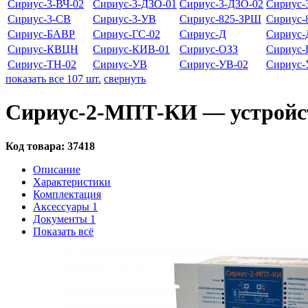
Сириус-3-ВЧ-02
Сириус-3-ДЗО-01
Сириус-3-ДЗО-02
Сириус-
Сириус-3-СВ
Сириус-3-УВ
Сириус-825-ЗРШ
Сириус-
Сириус-БАВР
Сириус-ГС-02
Сириус-Д
Сириус-
Сириус-КВЦН
Сириус-КИВ-01
Сириус-ОЗЗ
Сириус-
Сириус-ТН-02
Сириус-УВ
Сириус-УВ-02
Сириус
показать все 107 шт.
свернуть
Сириус-2-МПТ-КИ — устройс
Код товара:
37418
Описание
Характеристики
Комплектация
Аксессуары
1
Документы
1
Показать всё