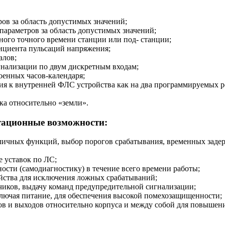
ов за область допустимых значений;
параметров за область допустимых значений;
ного точного времени станции или под- станции;
ициента пульсаций напряжения;
алов;
нализации по двум дискретным входам;
оенных часов-календаря;
я к внутренней ФЛС устройства как на два программируемых ре
ка относительно «земли».
тационные возможности:
ичных функций, выбор порогов срабатывания, временных задерж
е уставок по ЛС;
сти (самодиагностику) в течение всего времени работы;
йства для исключения ложных срабатываний;
чиков, выдачу команд предупредительной сигнализации;
ключая питание, для обеспечения высокой помехозащищенности;
ов и выходов относительно корпуса и между собой для повыше
.