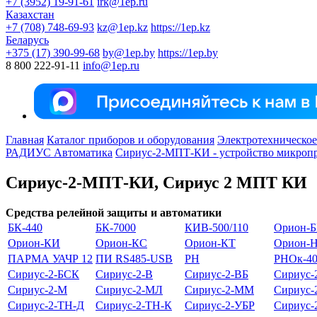
+7 (3952) 19-91-61
irk@1ep.ru
Казахстан
+7 (708) 748-69-93
kz@1ep.kz
https://1ep.kz
Беларусь
+375 (17) 390-99-68
by@1ep.by
https://1ep.by
8 800 222-91-11
info@1ep.ru
Главная
Каталог приборов и оборудования
Электротехническое
РАДИУС Автоматика
Сириус-2-МПТ-КИ - устройство микроп
Сириус-2-МПТ-КИ, Сириус 2 МПТ КИ
Средства релейной защиты и автоматики
БК-440
БК-7000
КИВ-500/110
Орион-Б
Орион-КИ
Орион-КС
Орион-КТ
Орион-
ПАРМА УАЧР 12
ПИ RS485-USB
РН
РНОк-40/
Сириус-2-БСК
Сириус-2-В
Сириус-2-ВБ
Сириус-
Сириус-2-М
Сириус-2-МЛ
Сириус-2-ММ
Сириус
Сириус-2-ТН-Д
Сириус-2-ТН-К
Сириус-2-УБР
Сириус-