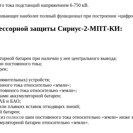
го тока подстанций напряжением 6-750 кВ.
чивающее наиболее полный функционал при построении «цифров
цессорной защиты Сириус-2-МПТ-КИ:
торной батареи при наличии у нее центрального вывода;
н постоянного тока;
реи;
рямительных) устройств;
нного тока относительно «земли»;
оянного тока относительно «земли»;
ами аккумуляторной батареи;
 АБ и БАО;
или плавких вставок отходящих линий;
 батареи;
 из
полюсов
шин постоянного тока относительно «земли» ниже з
муляторной батареи относительно «земли».