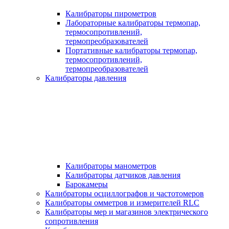
Калибраторы пирометров
Лабораторные калибраторы термопар,
термосопротивлений,
термопреобразователей
Портативные калибраторы термопар,
термосопротивлений,
термопреобразователей
Калибраторы давления
Калибраторы манометров
Калибраторы датчиков давления
Барокамеры
Калибраторы осциллографов и частотомеров
Калибраторы омметров и измерителей RLC
Калибраторы мер и магазинов электрического
сопротивления