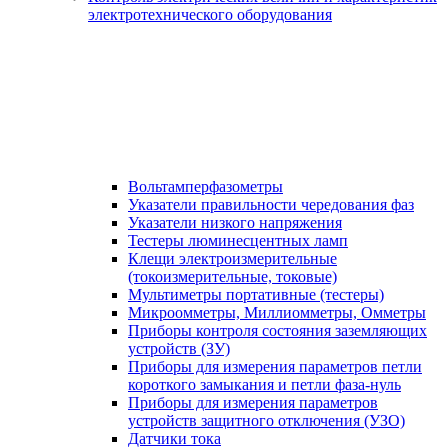
электротехнического оборудования
Вольтамперфазометры
Указатели правильности чередования фаз
Указатели низкого напряжения
Тестеры люминесцентных ламп
Клещи электроизмерительные
(токоизмерительные, токовые)
Мультиметры портативные (тестеры)
Микроомметры, Миллиомметры, Омметры
Приборы контроля состояния заземляющих
устройств (ЗУ)
Приборы для измерения параметров петли
короткого замыкания и петли фаза-нуль
Приборы для измерения параметров
устройств защитного отключения (УЗО)
Датчики тока