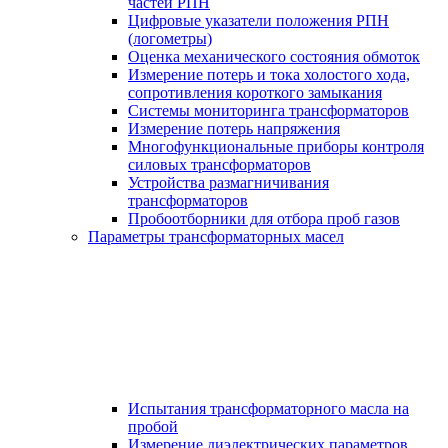
частей РПН
Цифровые указатели положения РПН
(логометры)
Оценка механического состояния обмоток
Измерение потерь и тока холостого хода,
сопротивления короткого замыкания
Системы мониторинга трансформаторов
Измерение потерь напряжения
Многофункциональные приборы контроля
силовых трансформаторов
Устройства размагничивания
трансформаторов
Пробоотборники для отбора проб газов
Параметры трансформаторных масел
Испытания трансформаторного масла на
пробой
Измерение диэлектрических параметров