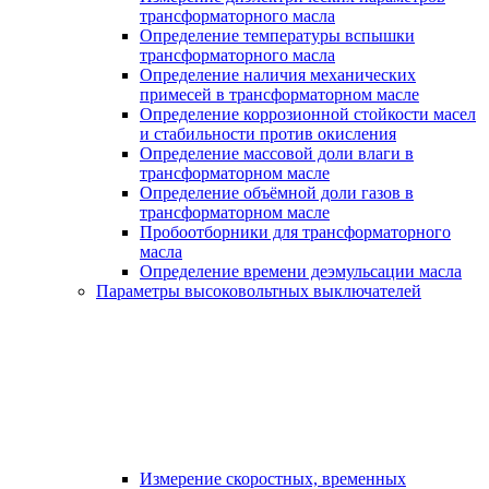
трансформаторного масла
Определение температуры вспышки
трансформаторного масла
Определение наличия механических
примесей в трансформаторном масле
Определение коррозионной стойкости масел
и стабильности против окисления
Определение массовой доли влаги в
трансформаторном масле
Определение объёмной доли газов в
трансформаторном масле
Пробоотборники для трансформаторного
масла
Определение времени деэмульсации масла
Параметры высоковольтных выключателей
Измерение скоростных, временных