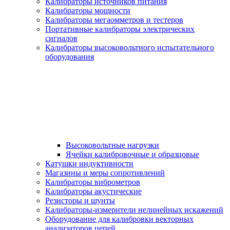
Калибраторы источников питания
Калибраторы мощности
Калибраторы мегаомметров и тестеров
Портативные калибраторы электрических
сигналов
Калибраторы высоковольтного испытательного
оборудования
Высоковольтные нагрузки
Ячейки калибровочные и образцовые
Катушки индуктивности
Магазины и меры сопротивлений
Калибраторы виброметров
Калибраторы акустические
Резисторы и шунты
Калибраторы-измерители нелинейных искажений
Оборудование для калибровки векторных
анализаторов цепей