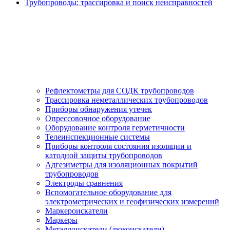
Трубопроводы: трассировка и поиск неисправностей
Рефлектометры для СОДК трубопроводов
Трассировка неметаллических трубопроводов
Приборы обнаружения утечек
Опрессовочное оборудование
Оборудование контроля герметичности
Телеинспекционные системы
Приборы контроля состояния изоляции и
катодной защиты трубопроводов
Адгезиметры для изоляционных покрытий
трубопроводов
Электроды сравнения
Вспомогательное оборудование для
электрометрических и геофизических измерений
Маркероискатели
Маркеры
Металлоискатели (люкоискатели)