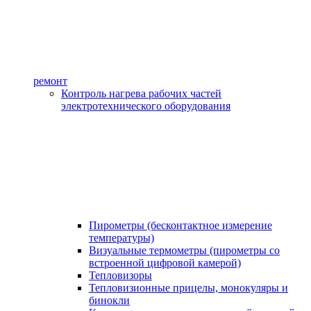
ремонт
Контроль нагрева рабочих частей
электротехнического оборудования
Пирометры (бесконтактное измерение
температуры)
Визуальные термометры (пирометры со
встроенной цифровой камерой)
Тепловизоры
Тепловизионные прицелы, монокуляры и
бинокли