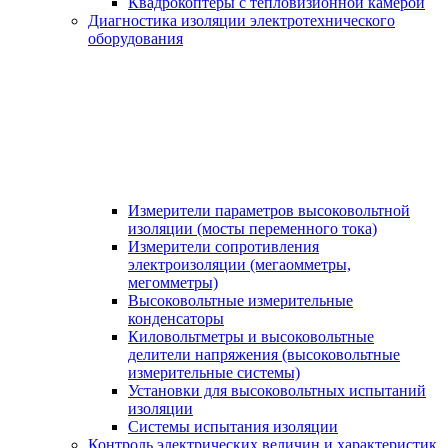
Квадрокоптеры с тепловизионной камерой
Диагностика изоляции электротехнического
оборудования
Измерители параметров высоковольтной
изоляции (мосты переменного тока)
Измерители сопротивления
электроизоляции (мегаомметры,
мегомметры)
Высоковольтные измерительные
конденсаторы
Киловольтметры и высоковольтные
делители напряжения (высоковольтные
измерительные системы)
Установки для высоковольтных испытаний
изоляции
Системы испытания изоляции
Контроль электрических величин и характеристик