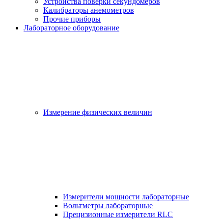
Устройства поверки секундомеров
Калибраторы анемометров
Прочие приборы
Лабораторное оборудование
Измерение физических величин
Измерители мощности лабораторные
Вольтметры лабораторные
Прецизионные измерители RLC