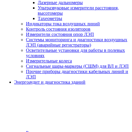
Лазерные дальномеры
Ультразвуковые измерители расстояния,
высотомеры
Тахеометры
Индикаторы тока воздушных линий
Контроль состояния изоляторов
Измерители состояния опор ЛЭП
Системы мониторинга и диагностики воздушных
ЛЭП (аварийные регистраторы)
Осветительные установки для работы в полевых
условиях
Измерительные колеса
Сигнальные шары-маркеры (СШМ) для ВЛ и ЛЭП
Прочие приборы диагностики кабельных линий и
ЛЭП
Энергоаудит и диагностика зданий