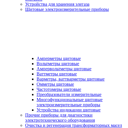
Устройства для хранения элегаза
Щитовые электроизмерительные приборы
Амперметры щитовые
Вольтметры щитовые
Ампервольтметры щитовые
Ваттметры щитовые
Варметры, ваттварметры щитовые
Омметры щитовые
Частотомеры щитовые
Преобразователи измерительные
Многофункциональные щитовые
электроизмерительные приборы
Устройства индикации щитовые
Прочие приборы для диагностики
электротехнического оборудования
Очистка и регенерация трансформаторных масел