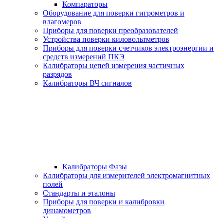
Компараторы
Оборудование для поверки гигрометров и
влагомеров
Приборы для поверки преобразователей
Устройства поверки киловольтметров
Приборы для поверки счетчиков электроэнергии и
средств измерений ПКЭ
Калибраторы цепей измерения частичных
разрядов
Калибраторы ВЧ сигналов
Калибраторы Фазы
Калибраторы для измерителей электромагнитных
полей
Стандарты и эталоны
Приборы для поверки и калибровки
динамометров