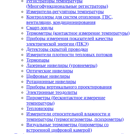
Регистраторы температуры
(Многофункциональные регистраторы)
Измерители-регуляторы температуры
Контроллеры для систем отопления, ГВС,
вентиляции, кондиционирования
Смарт-зонды
Термометры (контактное измерение температуры)
Приборы измерения показателей качества
электрической энергии (ПКЭ)
Детекторы скрытой проводки
Измерители плотности тепловых потоков
Термопары
Лазерные нивелиры (уровнемеры)
Оптические нивелиры
Цифровые нивелиры
Ротационные нивелиры
Приборы вертикального проектирования
Электронные теодолиты
Пирометры (бесконтактное измерение
температуры)
Тепловизоры
Измерители относительной влажности и
температуры (термогигрометры, психрометры)
Визуальные термометры (пирометры со
встроенной цифровой камерой)