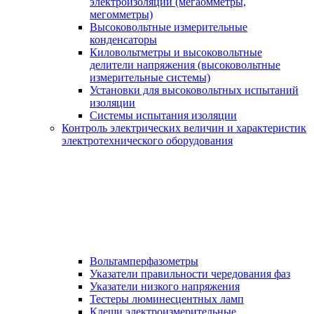
электроизоляции (мегаомметры,
мегомметры)
Высоковольтные измерительные
конденсаторы
Киловольтметры и высоковольтные
делители напряжения (высоковольтные
измерительные системы)
Установки для высоковольтных испытаний
изоляции
Системы испытания изоляции
Контроль электрических величин и характеристик
электротехнического оборудования
Вольтамперфазометры
Указатели правильности чередования фаз
Указатели низкого напряжения
Тестеры люминесцентных ламп
Клещи электроизмерительные