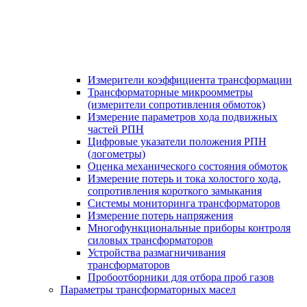
Измерители коэффициента трансформации
Трансформаторные микроомметры
(измерители сопротивления обмоток)
Измерение параметров хода подвижных
частей РПН
Цифровые указатели положения РПН
(логометры)
Оценка механического состояния обмоток
Измерение потерь и тока холостого хода,
сопротивления короткого замыкания
Системы мониторинга трансформаторов
Измерение потерь напряжения
Многофункциональные приборы контроля
силовых трансформаторов
Устройства размагничивания
трансформаторов
Пробоотборники для отбора проб газов
Параметры трансформаторных масел