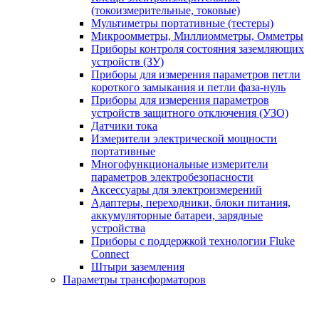
(токоизмерительные, токовые)
Мультиметры портативные (тестеры)
Микроомметры, Миллиомметры, Омметры
Приборы контроля состояния заземляющих
устройств (ЗУ)
Приборы для измерения параметров петли
короткого замыкания и петли фаза-нуль
Приборы для измерения параметров
устройств защитного отключения (УЗО)
Датчики тока
Измерители электрической мощности
портативные
Многофункциональные измерители
параметров электробезопасности
Аксессуары для электроизмерений
Адаптеры, переходники, блоки питания,
аккумуляторные батареи, зарядные
устройства
Приборы с поддержкой технологии Fluke
Connect
Штыри заземления
Параметры трансформаторов