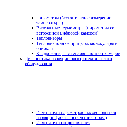
Пирометры (бесконтактное измерение
температуры)
Визуальные термометры (пирометры со
встроенной цифровой камерой)
Тепловизоры
Тепловизионные прицелы, монокуляры и
бинокли
Квадрокоптеры с тепловизионной камерой
Диагностика изоляции электротехнического
оборудования
Измерители параметров высоковольтной
изоляции (мосты переменного тока)
Измерители сопротивления