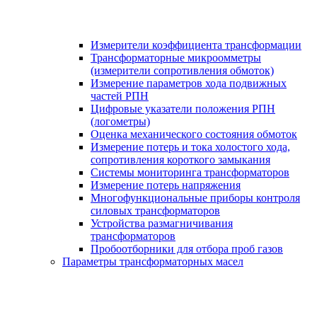
Измерители коэффициента трансформации
Трансформаторные микроомметры
(измерители сопротивления обмоток)
Измерение параметров хода подвижных
частей РПН
Цифровые указатели положения РПН
(логометры)
Оценка механического состояния обмоток
Измерение потерь и тока холостого хода,
сопротивления короткого замыкания
Системы мониторинга трансформаторов
Измерение потерь напряжения
Многофункциональные приборы контроля
силовых трансформаторов
Устройства размагничивания
трансформаторов
Пробоотборники для отбора проб газов
Параметры трансформаторных масел