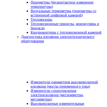
Пирометры (бесконтактное измерение
температуры)
Визуальные термометры (пирометры со
встроенной цифровой камерой)
Тепловизоры
Тепловизионные прицелы, монокуляры и
бинокли
Квадрокоптеры с тепловизионной камерой
Диагностика изоляции электротехнического
оборудования
Измерители параметров высоковольтной
изоляции (мосты переменного тока)
Измерители сопротивления
электроизоляции (мегаомметры,
мегомметры)
Высоковольтные измерительные