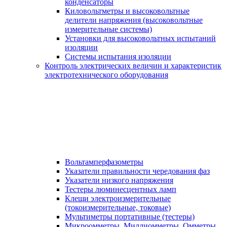
конденсаторы
Киловольтметры и высоковольтные
делители напряжения (высоковольтные
измерительные системы)
Установки для высоковольтных испытаний
изоляции
Системы испытания изоляции
Контроль электрических величин и характеристик
электротехнического оборудования
Вольтамперфазометры
Указатели правильности чередования фаз
Указатели низкого напряжения
Тестеры люминесцентных ламп
Клещи электроизмерительные
(токоизмерительные, токовые)
Мультиметры портативные (тестеры)
Микроомметры, Миллиомметры, Омметры