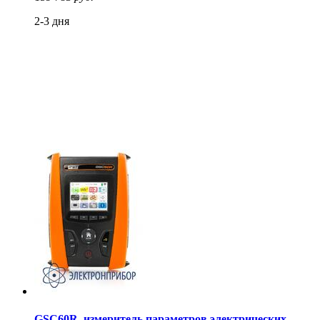
2-3 дня
GSC60R, измеритель параметров электрических