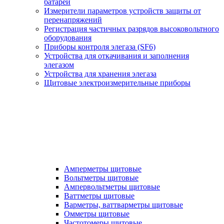
батарей
Измерители параметров устройств защиты от
перенапряжений
Регистрация частичных разрядов высоковольтного
оборудования
Приборы контроля элегаза (SF6)
Устройства для откачивания и заполнения
элегазом
Устройства для хранения элегаза
Щитовые электроизмерительные приборы
Амперметры щитовые
Вольтметры щитовые
Ампервольтметры щитовые
Ваттметры щитовые
Варметры, ваттварметры щитовые
Омметры щитовые
Частотомеры щитовые