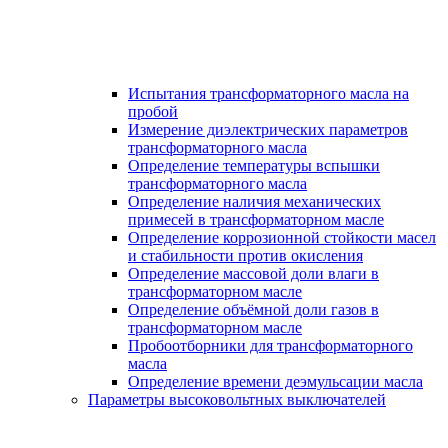
Испытания трансформаторного масла на
пробой
Измерение диэлектрических параметров
трансформаторного масла
Определение температуры вспышки
трансформаторного масла
Определение наличия механических
примесей в трансформаторном масле
Определение коррозионной стойкости масел
и стабильности против окисления
Определение массовой доли влаги в
трансформаторном масле
Определение объёмной доли газов в
трансформаторном масле
Пробоотборники для трансформаторного
масла
Определение времени деэмульсации масла
Параметры высоковольтных выключателей