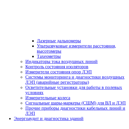
Лазерные дальномеры
Ультразвуковые измерители расстояния,
высотомеры
Тахеометры
Индикаторы тока воздушных линий
Контроль состояния изоляторов
Измерители состояния опор ЛЭП
Системы мониторинга и диагностики воздушных
ЛЭП (аварийные регистраторы)
Осветительные установки для работы в полевых
условиях
Измерительные колеса
Сигнальные шары-маркеры (СШМ) для ВЛ и ЛЭП
Прочие приборы диагностики кабельных линий и
ЛЭП
Энергоаудит и диагностика зданий