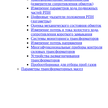
(измерители сопротивления обмоток)
Измерение параметров хода подвижных
частей РПН
Цифровые указатели положения РПН
(логометры)
Оценка механического состояния обмоток
Измерение потерь и тока холостого хода,
сопротивления короткого замыкания
Системы мониторинга трансформаторов
Измерение потерь напряжения
Многофункциональные приборы контроля
силовых трансформаторов
Устройства размагничивания
трансформаторов
Пробоотборники для отбора проб газов
Параметры трансформаторных масел