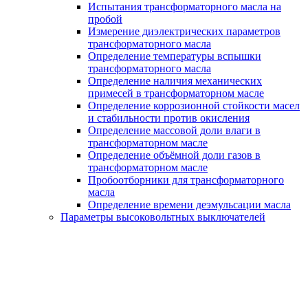
Испытания трансформаторного масла на
пробой
Измерение диэлектрических параметров
трансформаторного масла
Определение температуры вспышки
трансформаторного масла
Определение наличия механических
примесей в трансформаторном масле
Определение коррозионной стойкости масел
и стабильности против окисления
Определение массовой доли влаги в
трансформаторном масле
Определение объёмной доли газов в
трансформаторном масле
Пробоотборники для трансформаторного
масла
Определение времени деэмульсации масла
Параметры высоковольтных выключателей