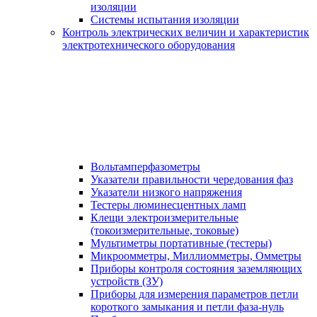
изоляции
Системы испытания изоляции
Контроль электрических величин и характеристик
электротехнического оборудования
Вольтамперфазометры
Указатели правильности чередования фаз
Указатели низкого напряжения
Тестеры люминесцентных ламп
Клещи электроизмерительные
(токоизмерительные, токовые)
Мультиметры портативные (тестеры)
Микроомметры, Миллиомметры, Омметры
Приборы контроля состояния заземляющих
устройств (ЗУ)
Приборы для измерения параметров петли
короткого замыкания и петли фаза-нуль