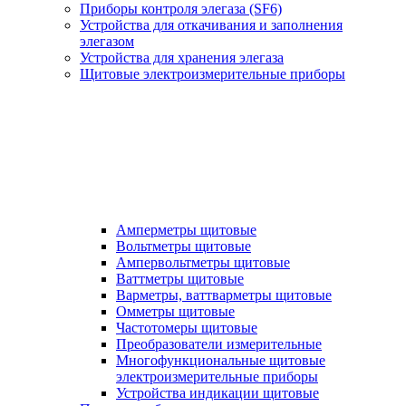
Приборы контроля элегаза (SF6)
Устройства для откачивания и заполнения
элегазом
Устройства для хранения элегаза
Щитовые электроизмерительные приборы
Амперметры щитовые
Вольтметры щитовые
Ампервольтметры щитовые
Ваттметры щитовые
Варметры, ваттварметры щитовые
Омметры щитовые
Частотомеры щитовые
Преобразователи измерительные
Многофункциональные щитовые
электроизмерительные приборы
Устройства индикации щитовые