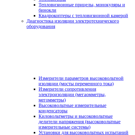
Тепловизионные прицелы, монокуляры и
бинокли
Квадрокоптеры с тепловизионной камерой
Диагностика изоляции электротехнического
оборудования
Измерители параметров высоковольтной
изоляции (мосты переменного тока)
Измерители сопротивления
электроизоляции (мегаомметры,
мегомметры)
Высоковольтные измерительные
конденсаторы
Киловольтметры и высоковольтные
делители напряжения (высоковольтные
измерительные системы)
Установки для высоковольтных испытаний