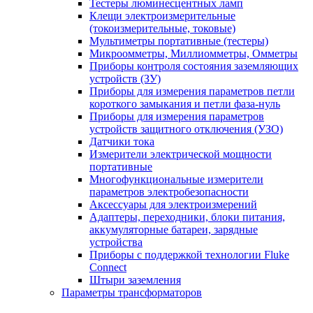
Тестеры люминесцентных ламп
Клещи электроизмерительные
(токоизмерительные, токовые)
Мультиметры портативные (тестеры)
Микроомметры, Миллиомметры, Омметры
Приборы контроля состояния заземляющих
устройств (ЗУ)
Приборы для измерения параметров петли
короткого замыкания и петли фаза-нуль
Приборы для измерения параметров
устройств защитного отключения (УЗО)
Датчики тока
Измерители электрической мощности
портативные
Многофункциональные измерители
параметров электробезопасности
Аксессуары для электроизмерений
Адаптеры, переходники, блоки питания,
аккумуляторные батареи, зарядные
устройства
Приборы с поддержкой технологии Fluke
Connect
Штыри заземления
Параметры трансформаторов