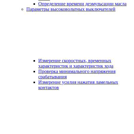
Определение времени деэмульсации масла
Параметры высоковольтных выключателей
Измерение скоростных, временных
характеристик и характеристик хода
Проверка минимального напряжения
срабатывания
Измерение усилия нажатия ламельных
контактов