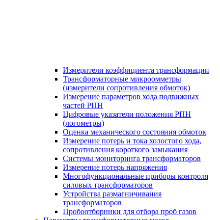
Измерители коэффициента трансформации
Трансформаторные микроомметры
(измерители сопротивления обмоток)
Измерение параметров хода подвижных
частей РПН
Цифровые указатели положения РПН
(логометры)
Оценка механического состояния обмоток
Измерение потерь и тока холостого хода,
сопротивления короткого замыкания
Системы мониторинга трансформаторов
Измерение потерь напряжения
Многофункциональные приборы контроля
силовых трансформаторов
Устройства размагничивания
трансформаторов
Пробоотборники для отбора проб газов