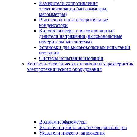
Измерители сопротивления
электроизоляции (мегаомметры,
мегомметры)
Высоковольтные измерительные
конденсаторы
Киловольтметры и высоковольтные
делители напряжения (высоковольтные
измерительные системы)
Установки для высоковольтных испытаний
изоляции
Системы испытания изоляции
Контроль электрических величин и характеристик
электротехнического оборудования
Вольтамперфазометры
Указатели правильности чередования фаз
Указатели низкого напряжения