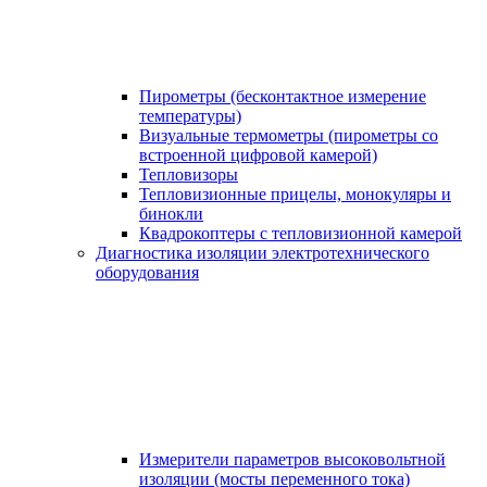
Пирометры (бесконтактное измерение
температуры)
Визуальные термометры (пирометры со
встроенной цифровой камерой)
Тепловизоры
Тепловизионные прицелы, монокуляры и
бинокли
Квадрокоптеры с тепловизионной камерой
Диагностика изоляции электротехнического
оборудования
Измерители параметров высоковольтной
изоляции (мосты переменного тока)