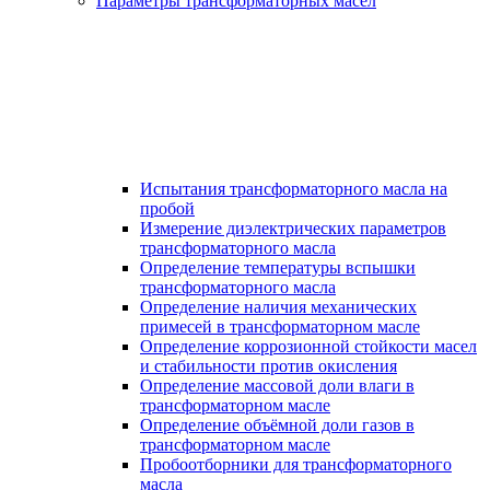
Параметры трансформаторных масел
Испытания трансформаторного масла на
пробой
Измерение диэлектрических параметров
трансформаторного масла
Определение температуры вспышки
трансформаторного масла
Определение наличия механических
примесей в трансформаторном масле
Определение коррозионной стойкости масел
и стабильности против окисления
Определение массовой доли влаги в
трансформаторном масле
Определение объёмной доли газов в
трансформаторном масле
Пробоотборники для трансформаторного
масла