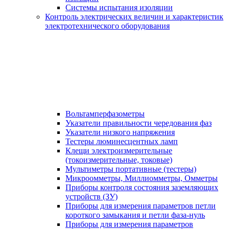
Системы испытания изоляции
Контроль электрических величин и характеристик
электротехнического оборудования
Вольтамперфазометры
Указатели правильности чередования фаз
Указатели низкого напряжения
Тестеры люминесцентных ламп
Клещи электроизмерительные
(токоизмерительные, токовые)
Мультиметры портативные (тестеры)
Микроомметры, Миллиомметры, Омметры
Приборы контроля состояния заземляющих
устройств (ЗУ)
Приборы для измерения параметров петли
короткого замыкания и петли фаза-нуль
Приборы для измерения параметров