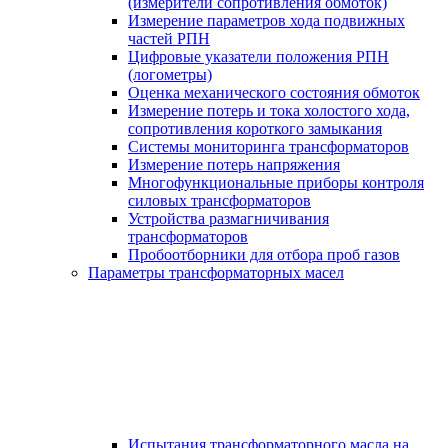
(измерители сопротивления обмоток)
Измерение параметров хода подвижных
частей РПН
Цифровые указатели положения РПН
(логометры)
Оценка механического состояния обмоток
Измерение потерь и тока холостого хода,
сопротивления короткого замыкания
Системы мониторинга трансформаторов
Измерение потерь напряжения
Многофункциональные приборы контроля
силовых трансформаторов
Устройства размагничивания
трансформаторов
Пробоотборники для отбора проб газов
Параметры трансформаторных масел
Испытания трансформаторного масла на