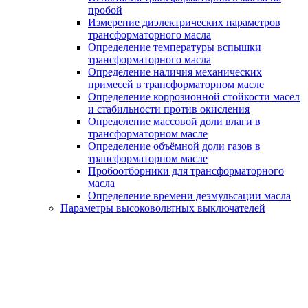
пробой
Измерение диэлектрических параметров
трансформаторного масла
Определение температуры вспышки
трансформаторного масла
Определение наличия механических
примесей в трансформаторном масле
Определение коррозионной стойкости масел
и стабильности против окисления
Определение массовой доли влаги в
трансформаторном масле
Определение объёмной доли газов в
трансформаторном масле
Пробоотборники для трансформаторного
масла
Определение времени деэмульсации масла
Параметры высоковольтных выключателей