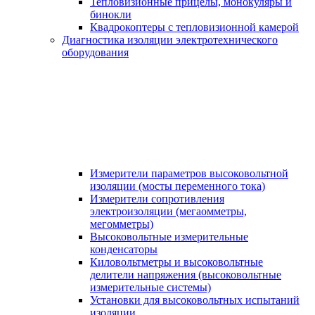
Тепловизионные прицелы, монокуляры и
бинокли
Квадрокоптеры с тепловизионной камерой
Диагностика изоляции электротехнического
оборудования
Измерители параметров высоковольтной
изоляции (мосты переменного тока)
Измерители сопротивления
электроизоляции (мегаомметры,
мегомметры)
Высоковольтные измерительные
конденсаторы
Киловольтметры и высоковольтные
делители напряжения (высоковольтные
измерительные системы)
Установки для высоковольтных испытаний
изоляции