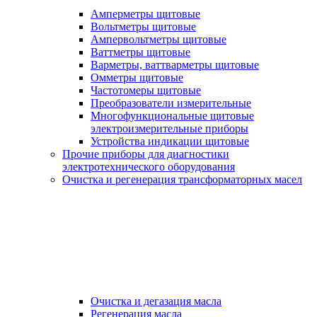
Амперметры щитовые
Вольтметры щитовые
Ампервольтметры щитовые
Ваттметры щитовые
Варметры, ваттварметры щитовые
Омметры щитовые
Частотомеры щитовые
Преобразователи измерительные
Многофункциональные щитовые
электроизмерительные приборы
Устройства индикации щитовые
Прочие приборы для диагностики
электротехнического оборудования
Очистка и регенерация трансформаторных масел
Очистка и дегазация масла
Регенерация масла