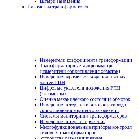
Штыри заземления
Параметры трансформаторов
Измерители коэффициента трансформации
Трансформаторные микроомметры
(измерители сопротивления обмоток)
Измерение параметров хода подвижных
частей РПН
Цифровые указатели положения РПН
(логометры)
Оценка механического состояния обмоток
Измерение потерь и тока холостого хода,
сопротивления короткого замыкания
Системы мониторинга трансформаторов
Измерение потерь напряжения
Многофункциональные приборы контроля
силовых трансформаторов
Устройства размагничивания