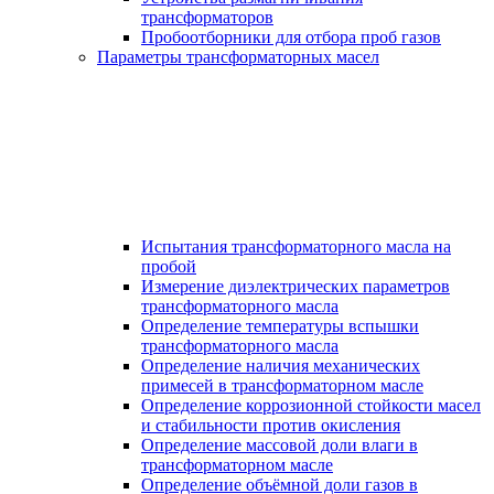
трансформаторов
Пробоотборники для отбора проб газов
Параметры трансформаторных масел
Испытания трансформаторного масла на
пробой
Измерение диэлектрических параметров
трансформаторного масла
Определение температуры вспышки
трансформаторного масла
Определение наличия механических
примесей в трансформаторном масле
Определение коррозионной стойкости масел
и стабильности против окисления
Определение массовой доли влаги в
трансформаторном масле
Определение объёмной доли газов в