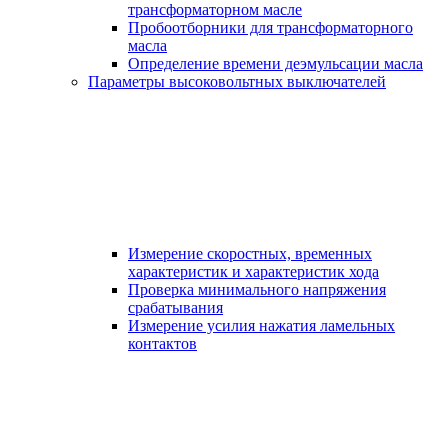
трансформаторном масле
Пробоотборники для трансформаторного
масла
Определение времени деэмульсации масла
Параметры высоковольтных выключателей
Измерение скоростных, временных
характеристик и характеристик хода
Проверка минимального напряжения
срабатывания
Измерение усилия нажатия ламельных
контактов