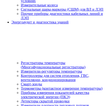
условиях
Измерительные колеса
Сигнальные шары-маркеры (СШМ) для ВЛ и ЛЭП
Прочие приборы диагностики кабельных линий и
ЛЭП
Энергоаудит и диагностика зданий
Регистраторы температуры
(Многофункциональные регистраторы)
Измерители-регуляторы температуры
Контроллеры для систем отопления, ГВС,
вентиляции, кондиционирования
Смарт-зонды
Термометры (контактное измерение температуры)
Приборы измерения показателей качества
электрической энергии (ПКЭ)
Детекторы скрытой проводки
Измерители плотности тепловых потоков