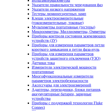
Вольтамперфазометры
Указатели правильности чередования фаз
Указатели низкого напряжения
Тестеры люминесцентных ламп
Клещи электроизмерительные
(токоизмерительные, токовые)
Мультиметры портативные (тестеры)
Микроомметры, Миллиомметры, Омметры
Приборы контроля состояния заземляющих
устройств (ЗУ)
Приборы для измерения параметров петли
короткого замыкания и петли фаза-нуль
Приборы для измерения параметров
устройств защитного отключения (УЗО)
Датчики тока
Измерители электрической мощности
портативные
Многофункциональные измерители
параметров электробезопасности
Аксессуары для электроизмерений
Адаптеры, переходники, блоки питания,
аккумуляторные батареи, зарядные
устройства
Приборы с поддержкой технологии Fluke
Connect