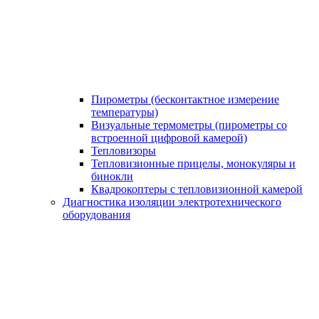
Пирометры (бесконтактное измерение
температуры)
Визуальные термометры (пирометры со
встроенной цифровой камерой)
Тепловизоры
Тепловизионные прицелы, монокуляры и
бинокли
Квадрокоптеры с тепловизионной камерой
Диагностика изоляции электротехнического
оборудования