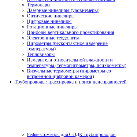
Термопары
Лазерные нивелиры (уровнемеры)
Оптические нивелиры
Цифровые нивелиры
Ротационные нивелиры
Приборы вертикального проектирования
Электронные теодолиты
Пирометры (бесконтактное измерение
температуры)
Тепловизоры
Измерители относительной влажности и
температуры (термогигрометры, психрометры)
Визуальные термометры (пирометры со
встроенной цифровой камерой)
Трубопроводы: трассировка и поиск неисправностей
Рефлектометры для СОДК трубопроводов