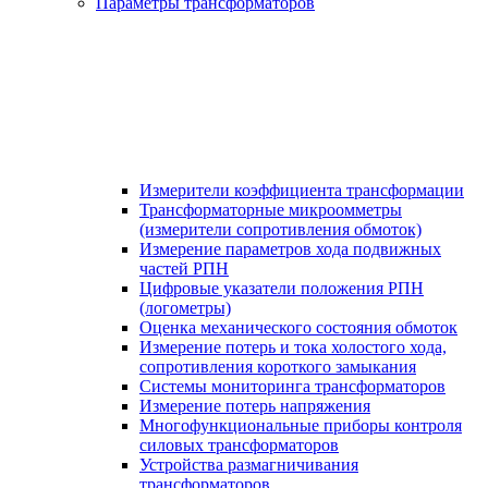
Параметры трансформаторов
Измерители коэффициента трансформации
Трансформаторные микроомметры
(измерители сопротивления обмоток)
Измерение параметров хода подвижных
частей РПН
Цифровые указатели положения РПН
(логометры)
Оценка механического состояния обмоток
Измерение потерь и тока холостого хода,
сопротивления короткого замыкания
Системы мониторинга трансформаторов
Измерение потерь напряжения
Многофункциональные приборы контроля
силовых трансформаторов
Устройства размагничивания
трансформаторов