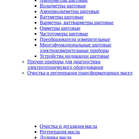
Амперметры щитовые
Вольтметры щитовые
Ампервольтметры щитовые
Ваттметры щитовые
Варметры, ваттварметры щитовые
Омметры щитовые
Частотомеры щитовые
Преобразователи измерительные
Многофункциональные щитовые
электроизмерительные приборы
Устройства индикации щитовые
Прочие приборы для диагностики
электротехнического оборудования
Очистка и регенерация трансформаторных масел
Очистка и дегазация масла
Регенерация масла
Доливка масла