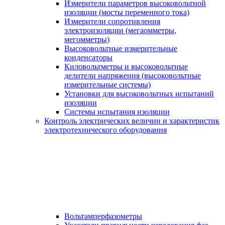
Измерители параметров высоковольтной
изоляции (мосты переменного тока)
Измерители сопротивления
электроизоляции (мегаомметры,
мегомметры)
Высоковольтные измерительные
конденсаторы
Киловольтметры и высоковольтные
делители напряжения (высоковольтные
измерительные системы)
Установки для высоковольтных испытаний
изоляции
Системы испытания изоляции
Контроль электрических величин и характеристик
электротехнического оборудования
Вольтамперфазометры