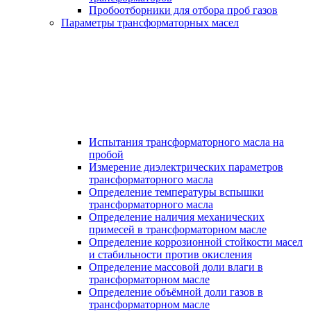
Пробоотборники для отбора проб газов
Параметры трансформаторных масел
Испытания трансформаторного масла на
пробой
Измерение диэлектрических параметров
трансформаторного масла
Определение температуры вспышки
трансформаторного масла
Определение наличия механических
примесей в трансформаторном масле
Определение коррозионной стойкости масел
и стабильности против окисления
Определение массовой доли влаги в
трансформаторном масле
Определение объёмной доли газов в
трансформаторном масле