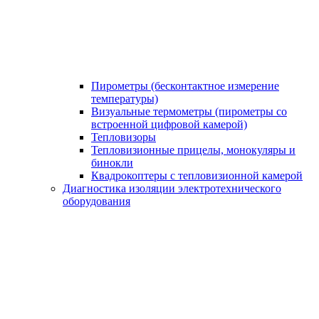
Пирометры (бесконтактное измерение
температуры)
Визуальные термометры (пирометры со
встроенной цифровой камерой)
Тепловизоры
Тепловизионные прицелы, монокуляры и
бинокли
Квадрокоптеры с тепловизионной камерой
Диагностика изоляции электротехнического
оборудования