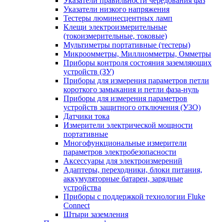
Указатели правильности чередования фаз
Указатели низкого напряжения
Тестеры люминесцентных ламп
Клещи электроизмерительные
(токоизмерительные, токовые)
Мультиметры портативные (тестеры)
Микроомметры, Миллиомметры, Омметры
Приборы контроля состояния заземляющих
устройств (ЗУ)
Приборы для измерения параметров петли
короткого замыкания и петли фаза-нуль
Приборы для измерения параметров
устройств защитного отключения (УЗО)
Датчики тока
Измерители электрической мощности
портативные
Многофункциональные измерители
параметров электробезопасности
Аксессуары для электроизмерений
Адаптеры, переходники, блоки питания,
аккумуляторные батареи, зарядные
устройства
Приборы с поддержкой технологии Fluke
Connect
Штыри заземления