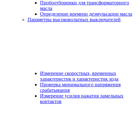
Пробоотборники для трансформаторного
масла
Определение времени деэмульсации масла
Параметры высоковольтных выключателей
Измерение скоростных, временных
характеристик и характеристик хода
Проверка минимального напряжения
срабатывания
Измерение усилия нажатия ламельных
контактов