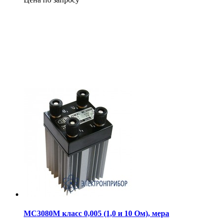
МС3080М класс 0,005 (1,0 и 10 Ом), мера