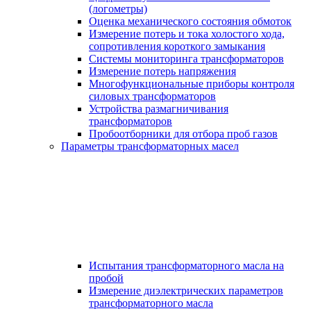
(логометры)
Оценка механического состояния обмоток
Измерение потерь и тока холостого хода,
сопротивления короткого замыкания
Системы мониторинга трансформаторов
Измерение потерь напряжения
Многофункциональные приборы контроля
силовых трансформаторов
Устройства размагничивания
трансформаторов
Пробоотборники для отбора проб газов
Параметры трансформаторных масел
Испытания трансформаторного масла на
пробой
Измерение диэлектрических параметров
трансформаторного масла