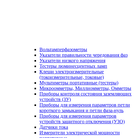
Вольтамперфазометры
Указатели правильности чередования фаз
Указатели низкого напряжения
Тестеры люминесцентных ламп
Клещи электроизмерительные
(токоизмерительные, токовые)
Мультиметры портативные (тестеры)
Микроомметры, Миллиомметры, Омметры
Приборы контроля состояния заземляющих
устройств (ЗУ)
Приборы для измерения параметров петли
короткого замыкания и петли фаза-нуль
Приборы для измерения параметров
устройств защитного отключения (УЗО)
Датчики тока
Измерители электрической мощности