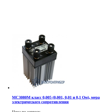
МС3080М класс 0,005 (0,001, 0,01 и 0,1 Ом), мера
электрического сопротивления
Цена по запросу