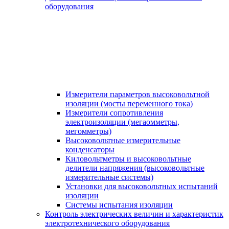
оборудования
Измерители параметров высоковольтной
изоляции (мосты переменного тока)
Измерители сопротивления
электроизоляции (мегаомметры,
мегомметры)
Высоковольтные измерительные
конденсаторы
Киловольтметры и высоковольтные
делители напряжения (высоковольтные
измерительные системы)
Установки для высоковольтных испытаний
изоляции
Системы испытания изоляции
Контроль электрических величин и характеристик
электротехнического оборудования