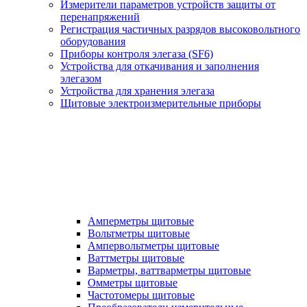
Измерители параметров устройств защиты от
перенапряжений
Регистрация частичных разрядов высоковольтного
оборудования
Приборы контроля элегаза (SF6)
Устройства для откачивания и заполнения
элегазом
Устройства для хранения элегаза
Щитовые электроизмерительные приборы
Амперметры щитовые
Вольтметры щитовые
Ампервольтметры щитовые
Ваттметры щитовые
Варметры, ваттварметры щитовые
Омметры щитовые
Частотомеры щитовые