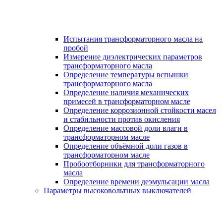
Испытания трансформаторного масла на
пробой
Измерение диэлектрических параметров
трансформаторного масла
Определение температуры вспышки
трансформаторного масла
Определение наличия механических
примесей в трансформаторном масле
Определение коррозионной стойкости масел
и стабильности против окисления
Определение массовой доли влаги в
трансформаторном масле
Определение объёмной доли газов в
трансформаторном масле
Пробоотборники для трансформаторного
масла
Определение времени деэмульсации масла
Параметры высоковольтных выключателей