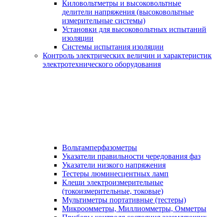
Киловольтметры и высоковольтные
делители напряжения (высоковольтные
измерительные системы)
Установки для высоковольтных испытаний
изоляции
Системы испытания изоляции
Контроль электрических величин и характеристик
электротехнического оборудования
Вольтамперфазометры
Указатели правильности чередования фаз
Указатели низкого напряжения
Тестеры люминесцентных ламп
Клещи электроизмерительные
(токоизмерительные, токовые)
Мультиметры портативные (тестеры)
Микроомметры, Миллиомметры, Омметры