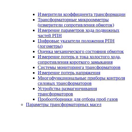
Измерители коэффициента трансформации
Трансформаторные микроомметры
(измерители сопротивления обмоток)
Измерение параметров хода подвижных
частей РПН
Цифровые указатели положения РПН
(логометры)
Оценка механического состояния обмоток
Измерение потерь и тока холостого хода,
сопротивления короткого замыкания
Системы мониторинга трансформаторов
Измерение потерь напряжения
Многофункциональные приборы контроля
силовых трансформаторов
Устройства размагничивания
трансформаторов
Пробоотборники для отбора проб газов
Параметры трансформаторных масел