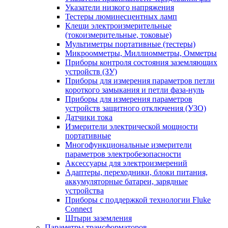
Указатели низкого напряжения
Тестеры люминесцентных ламп
Клещи электроизмерительные
(токоизмерительные, токовые)
Мультиметры портативные (тестеры)
Микроомметры, Миллиомметры, Омметры
Приборы контроля состояния заземляющих
устройств (ЗУ)
Приборы для измерения параметров петли
короткого замыкания и петли фаза-нуль
Приборы для измерения параметров
устройств защитного отключения (УЗО)
Датчики тока
Измерители электрической мощности
портативные
Многофункциональные измерители
параметров электробезопасности
Аксессуары для электроизмерений
Адаптеры, переходники, блоки питания,
аккумуляторные батареи, зарядные
устройства
Приборы с поддержкой технологии Fluke
Connect
Штыри заземления
Параметры трансформаторов