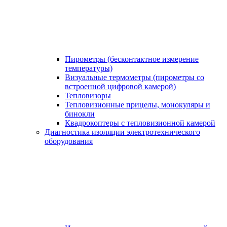
Пирометры (бесконтактное измерение
температуры)
Визуальные термометры (пирометры со
встроенной цифровой камерой)
Тепловизоры
Тепловизионные прицелы, монокуляры и
бинокли
Квадрокоптеры с тепловизионной камерой
Диагностика изоляции электротехнического
оборудования