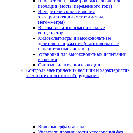
Измерители параметров высоковольтной
изоляции (мосты переменного тока)
Измерители сопротивления
электроизоляции (мегаомметры,
мегомметры)
Высоковольтные измерительные
конденсаторы
Киловольтметры и высоковольтные
делители напряжения (высоковольтные
измерительные системы)
Установки для высоковольтных испытаний
изоляции
Системы испытания изоляции
Контроль электрических величин и характеристик
электротехнического оборудования
Вольтамперфазометры
Указатели правильности чередования фаз