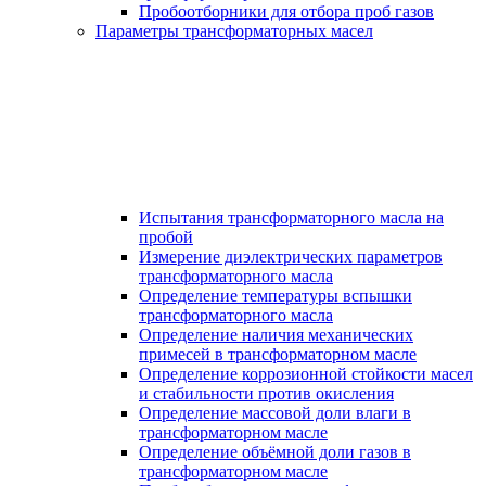
Пробоотборники для отбора проб газов
Параметры трансформаторных масел
Испытания трансформаторного масла на
пробой
Измерение диэлектрических параметров
трансформаторного масла
Определение температуры вспышки
трансформаторного масла
Определение наличия механических
примесей в трансформаторном масле
Определение коррозионной стойкости масел
и стабильности против окисления
Определение массовой доли влаги в
трансформаторном масле
Определение объёмной доли газов в
трансформаторном масле