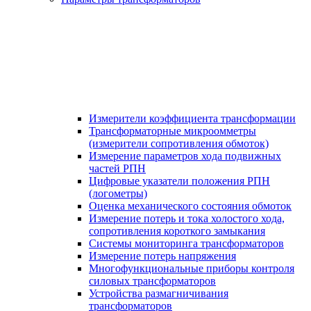
Измерители коэффициента трансформации
Трансформаторные микроомметры
(измерители сопротивления обмоток)
Измерение параметров хода подвижных
частей РПН
Цифровые указатели положения РПН
(логометры)
Оценка механического состояния обмоток
Измерение потерь и тока холостого хода,
сопротивления короткого замыкания
Системы мониторинга трансформаторов
Измерение потерь напряжения
Многофункциональные приборы контроля
силовых трансформаторов
Устройства размагничивания
трансформаторов