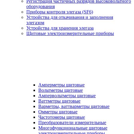
Регистрация частичных разрядов высоковольтного
оборудования
Приборы контроля элегаза (SF6)
Устройства для откачивания и заполнения
элегазом
Устройства для хранения элегаза
Щитовые электроизмерительные приборы
Амперметры щитовые
Вольтметры щитовые
Ампервольтметры щитовые
Ваттметры щитовые
Варметры, ваттварметры щитовые
Омметры щитовые
Частотомеры щитовые
Преобразователи измерительные
Многофункциональные щитовые
электроизмерительные приборы