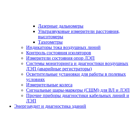
Лазерные дальномеры
Ультразвуковые измерители расстояния,
высотомеры
Тахеометры
Индикаторы тока воздушных линий
Контроль состояния изоляторов
Измерители состояния опор ЛЭП
Системы мониторинга и диагностики воздушных
ЛЭП (аварийные регистраторы)
Осветительные установки для работы в полевых
условиях
Измерительные колеса
Сигнальные шары-маркеры (СШМ) для ВЛ и ЛЭП
Прочие приборы диагностики кабельных линий и
ЛЭП
Энергоаудит и диагностика зданий