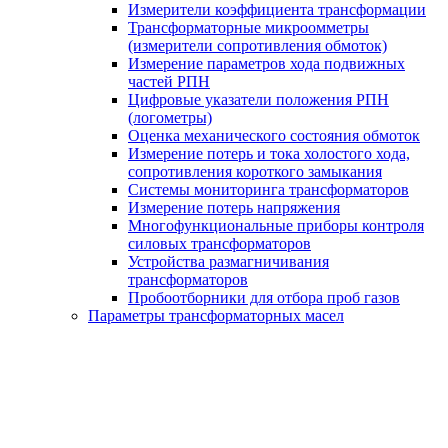
Измерители коэффициента трансформации
Трансформаторные микроомметры
(измерители сопротивления обмоток)
Измерение параметров хода подвижных
частей РПН
Цифровые указатели положения РПН
(логометры)
Оценка механического состояния обмоток
Измерение потерь и тока холостого хода,
сопротивления короткого замыкания
Системы мониторинга трансформаторов
Измерение потерь напряжения
Многофункциональные приборы контроля
силовых трансформаторов
Устройства размагничивания
трансформаторов
Пробоотборники для отбора проб газов
Параметры трансформаторных масел