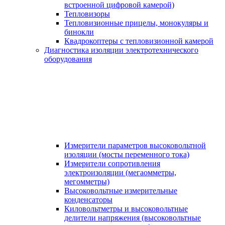
встроенной цифровой камерой)
Тепловизоры
Тепловизионные прицелы, монокуляры и
бинокли
Квадрокоптеры с тепловизионной камерой
Диагностика изоляции электротехнического
оборудования
Измерители параметров высоковольтной
изоляции (мосты переменного тока)
Измерители сопротивления
электроизоляции (мегаомметры,
мегомметры)
Высоковольтные измерительные
конденсаторы
Киловольтметры и высоковольтные
делители напряжения (высоковольтные