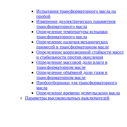
Испытания трансформаторного масла на
пробой
Измерение диэлектрических параметров
трансформаторного масла
Определение температуры вспышки
трансформаторного масла
Определение наличия механических
примесей в трансформаторном масле
Определение коррозионной стойкости масел
и стабильности против окисления
Определение массовой доли влаги в
трансформаторном масле
Определение объёмной доли газов в
трансформаторном масле
Пробоотборники для трансформаторного
масла
Определение времени деэмульсации масла
Параметры высоковольтных выключателей