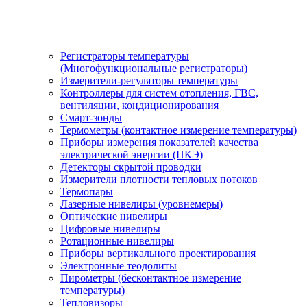
Регистраторы температуры
(Многофункциональные регистраторы)
Измерители-регуляторы температуры
Контроллеры для систем отопления, ГВС,
вентиляции, кондиционирования
Смарт-зонды
Термометры (контактное измерение температуры)
Приборы измерения показателей качества
электрической энергии (ПКЭ)
Детекторы скрытой проводки
Измерители плотности тепловых потоков
Термопары
Лазерные нивелиры (уровнемеры)
Оптические нивелиры
Цифровые нивелиры
Ротационные нивелиры
Приборы вертикального проектирования
Электронные теодолиты
Пирометры (бесконтактное измерение
температуры)
Тепловизоры