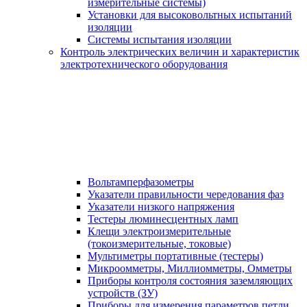
измерительные системы)
Установки для высоковольтных испытаний
изоляции
Системы испытания изоляции
Контроль электрических величин и характеристик
электротехнического оборудования
Вольтамперфазометры
Указатели правильности чередования фаз
Указатели низкого напряжения
Тестеры люминесцентных ламп
Клещи электроизмерительные
(токоизмерительные, токовые)
Мультиметры портативные (тестеры)
Микроомметры, Миллиомметры, Омметры
Приборы контроля состояния заземляющих
устройств (ЗУ)
Приборы для измерения параметров петли