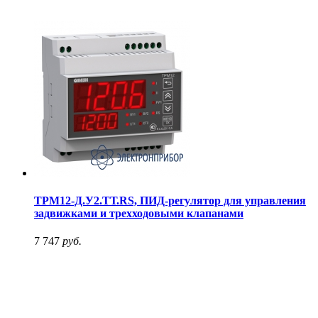
ТРМ12-Д.У2.ТТ.RS, ПИД-регулятор для управления
задвижками и трехходовыми клапанами
7 747
руб.