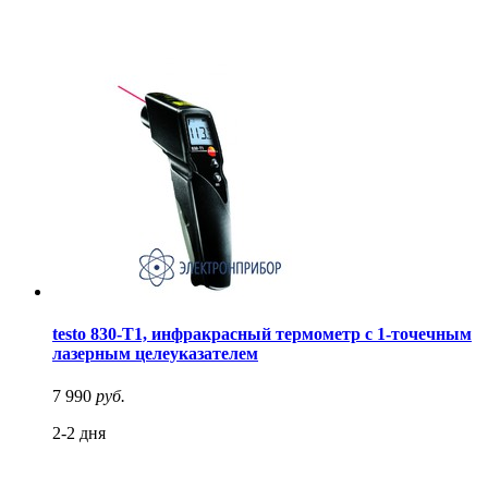
testo 830-T1, инфракрасный термометр с 1-точечным
лазерным целеуказателем
7 990
руб.
2-2 дня