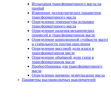
Испытания трансформаторного масла на
пробой
Измерение диэлектрических параметров
трансформаторного масла
Определение температуры вспышки
трансформаторного масла
Определение наличия механических
примесей в трансформаторном масле
Определение коррозионной стойкости масел
и стабильности против окисления
Определение массовой доли влаги в
трансформаторном масле
Определение объёмной доли газов в
трансформаторном масле
Пробоотборники для трансформаторного
масла
Определение времени деэмульсации масла
Параметры высоковольтных выключателей