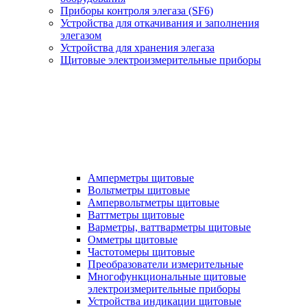
Приборы контроля элегаза (SF6)
Устройства для откачивания и заполнения
элегазом
Устройства для хранения элегаза
Щитовые электроизмерительные приборы
Амперметры щитовые
Вольтметры щитовые
Ампервольтметры щитовые
Ваттметры щитовые
Варметры, ваттварметры щитовые
Омметры щитовые
Частотомеры щитовые
Преобразователи измерительные
Многофункциональные щитовые
электроизмерительные приборы
Устройства индикации щитовые