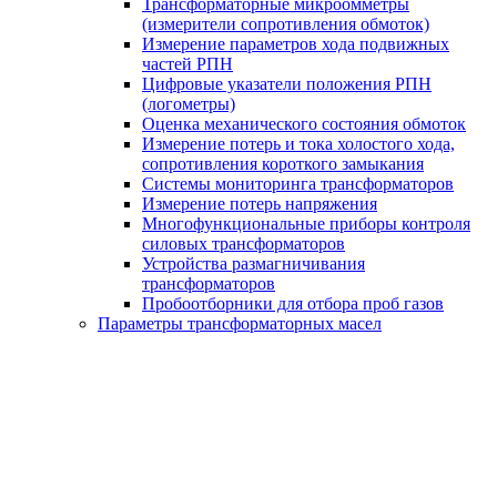
Трансформаторные микроомметры
(измерители сопротивления обмоток)
Измерение параметров хода подвижных
частей РПН
Цифровые указатели положения РПН
(логометры)
Оценка механического состояния обмоток
Измерение потерь и тока холостого хода,
сопротивления короткого замыкания
Системы мониторинга трансформаторов
Измерение потерь напряжения
Многофункциональные приборы контроля
силовых трансформаторов
Устройства размагничивания
трансформаторов
Пробоотборники для отбора проб газов
Параметры трансформаторных масел