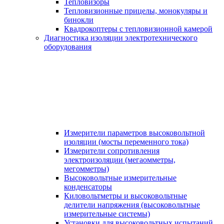
Тепловизоры
Тепловизионные прицелы, монокуляры и
бинокли
Квадрокоптеры с тепловизионной камерой
Диагностика изоляции электротехнического
оборудования
Измерители параметров высоковольтной
изоляции (мосты переменного тока)
Измерители сопротивления
электроизоляции (мегаомметры,
мегомметры)
Высоковольтные измерительные
конденсаторы
Киловольтметры и высоковольтные
делители напряжения (высоковольтные
измерительные системы)
Установки для высоковольтных испытаний