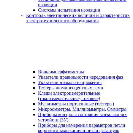
изоляции
Системы испытания изоляции
Контроль электрических величин и характеристик
электротехнического оборудования
Вольтамперфазометры
Указатели правильности чередования фаз
Указатели низкого напряжения
Тестеры люминесцентных ламп
Клещи электроизмерительные
(токоизмерительные, токовые)
Мультиметры портативные (тестеры)
Микроомметры, Миллиомметры, Омметры
Приборы контроля состояния заземляющих
устройств (ЗУ)
Приборы для измерения параметров петли
короткого замыкания и петли фаза-нуль