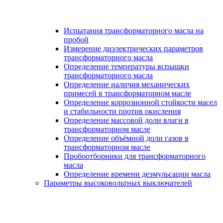
Испытания трансформаторного масла на
пробой
Измерение диэлектрических параметров
трансформаторного масла
Определение температуры вспышки
трансформаторного масла
Определение наличия механических
примесей в трансформаторном масле
Определение коррозионной стойкости масел
и стабильности против окисления
Определение массовой доли влаги в
трансформаторном масле
Определение объёмной доли газов в
трансформаторном масле
Пробоотборники для трансформаторного
масла
Определение времени деэмульсации масла
Параметры высоковольтных выключателей