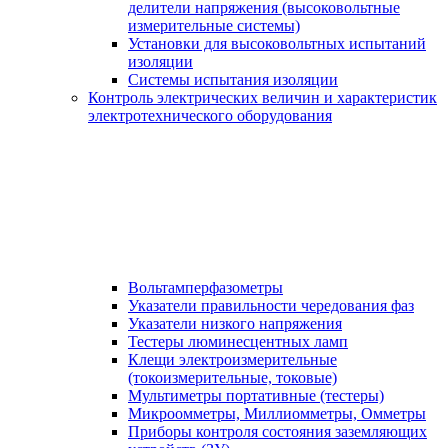
делители напряжения (высоковольтные
измерительные системы)
Установки для высоковольтных испытаний
изоляции
Системы испытания изоляции
Контроль электрических величин и характеристик
электротехнического оборудования
Вольтамперфазометры
Указатели правильности чередования фаз
Указатели низкого напряжения
Тестеры люминесцентных ламп
Клещи электроизмерительные
(токоизмерительные, токовые)
Мультиметры портативные (тестеры)
Микроомметры, Миллиомметры, Омметры
Приборы контроля состояния заземляющих