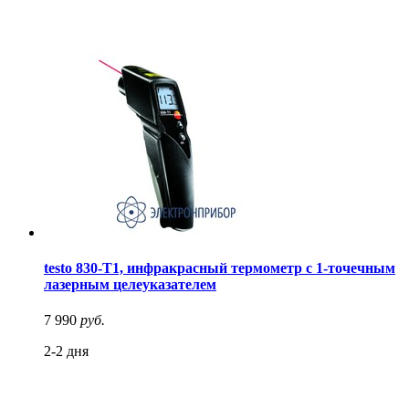
testo 830-T1, инфракрасный термометр с 1-точечным
лазерным целеуказателем
7 990
руб.
2-2 дня