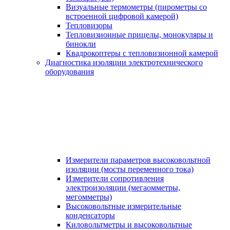
Визуальные термометры (пирометры со
встроенной цифровой камерой)
Тепловизоры
Тепловизионные прицелы, монокуляры и
бинокли
Квадрокоптеры с тепловизионной камерой
Диагностика изоляции электротехнического
оборудования
Измерители параметров высоковольтной
изоляции (мосты переменного тока)
Измерители сопротивления
электроизоляции (мегаомметры,
мегомметры)
Высоковольтные измерительные
конденсаторы
Киловольтметры и высоковольтные