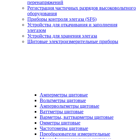
перенапряжений
Регистрация частичных разрядов высоковольтного
оборудования
Приборы контроля элегаза (SF6)
Устройства для откачивания и заполнения
элегазом
Устройства для хранения элегаза
Щитовые электроизмерительные приборы
Амперметры щитовые
Вольтметры щитовые
Ампервольтметры щитовые
Ваттметры щитовые
Варметры, ваттварметры щитовые
Омметры щитовые
Частотомеры щитовые
Преобразователи измерительные