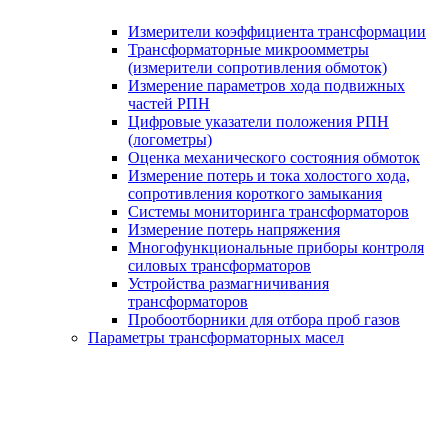
Измерители коэффициента трансформации
Трансформаторные микроомметры
(измерители сопротивления обмоток)
Измерение параметров хода подвижных
частей РПН
Цифровые указатели положения РПН
(логометры)
Оценка механического состояния обмоток
Измерение потерь и тока холостого хода,
сопротивления короткого замыкания
Системы мониторинга трансформаторов
Измерение потерь напряжения
Многофункциональные приборы контроля
силовых трансформаторов
Устройства размагничивания
трансформаторов
Пробоотборники для отбора проб газов
Параметры трансформаторных масел