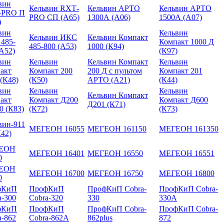
вин
Кельвин RXТ-
Кельвин АРТО
Кельвин АРТО
-PRO П
PRO СП (А65)
1300А (А06)
1500А (А07)
)
вин
Кельвин
Кельвин ИКС
Кельвин Компакт
485-
Компакт 1000 Д
485-800 (А53)
1000 (К94)
(А52)
(К97)
вин
Кельвин
Кельвин Компакт
Кельвин
акт
Компакт 200
200 Д с пультом
Компакт 201
 (К48)
(К50)
АРТО (А21)
(К44)
вин
Кельвин
Кельвин
Кельвин Компакт
акт
Компакт Д200
Компакт Д600
Д201 (К71)
0 (К83)
(К72)
(К73)
вин-911
МЕГЕОН 16055
МЕГЕОН 161150
МЕГЕОН 161350
К42)
ЕОН
МЕГЕОН 16401
МЕГЕОН 16550
МЕГЕОН 16551
0
ЕОН
МЕГЕОН 16700
МЕГЕОН 16750
МЕГЕОН 16800
0
фКиП
ПрофКиП
ПрофКиП Cobra-
ПрофКиП Cobra-
a-300
Cobra-320
330
330A
фКиП
ПрофКиП
ПрофКиП Cobra-
ПрофКиП Cobra-
a-862
Cobra-862A
862plus
872