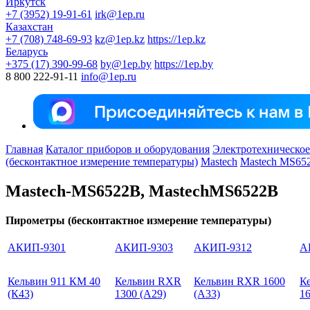
Иркутск
+7 (3952) 19-91-61
irk@1ep.ru
Казахстан
+7 (708) 748-69-93
kz@1ep.kz
https://1ep.kz
Беларусь
+375 (17) 390-99-68
by@1ep.by
https://1ep.by
8 800 222-91-11
info@1ep.ru
Главная
Каталог приборов и оборудования
Электротехническое
(бесконтактное измерение температуры)
Mastech
Mastech MS65
Mastech-MS6522B, MastechMS6522B
Пирометры (бесконтактное измерение температуры)
АКИП-9301
АКИП-9303
АКИП-9312
А
Кельвин 911 КМ 40
Кельвин RXR
Кельвин RXR 1600
К
(К43)
1300 (А29)
(А33)
16