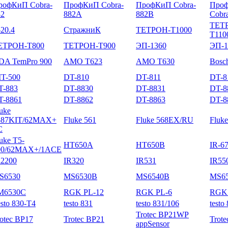
рофКиП Cobra-
ПрофКиП Cobra-
ПрофКиП Cobra-
Про
82
882A
882B
Cobr
ТЕТ
20.4
СтражниК
ТЕТРОН-Т1000
Т110
ЕТРОН-Т800
ТЕТРОН-Т900
ЭП-1360
ЭП-1
DA TemPro 900
AMO T623
AMO T630
Bosc
IT-500
DT-810
DT-811
DT-8
T-883
DT-8830
DT-8831
DT-8
T-8861
DT-8862
DT-8863
DT-8
uke
587KIT/62MAX+
Fluke 561
Fluke 568EX/RU
Fluke
C
uke T5-
HT650A
HT650B
IR-6
00/62MAX+/1ACE
R2200
IR320
IR531
IR55
S6530
MS6530B
MS6540B
MS6
M6530C
RGK PL-12
RGK PL-6
RGK 
sto 830-T4
testo 831
testo 831/106
testo
Trotec BP21WP
otec BP17
Trotec BP21
Trot
appSensor