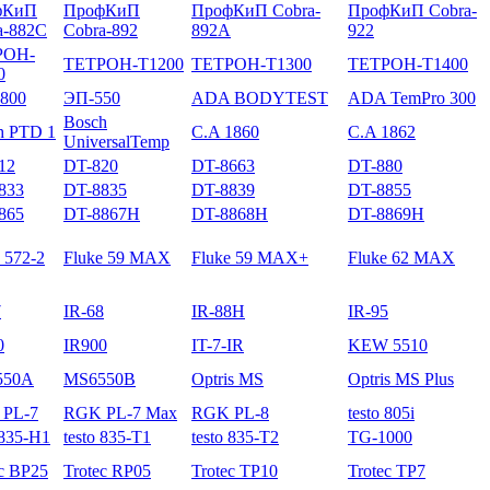
фКиП
ПрофКиП
ПрофКиП Cobra-
ПрофКиП Cobra-
a-882C
Cobra-892
892A
922
РОН-
ТЕТРОН-Т1200
ТЕТРОН-Т1300
ТЕТРОН-Т1400
0
800
ЭП-550
ADA BODYTEST
ADA TemPro 300
Bosch
h PTD 1
C.A 1860
C.A 1862
UniversalTemp
12
DT-820
DT-8663
DT-880
833
DT-8835
DT-8839
DT-8855
865
DT-8867H
DT-8868H
DT-8869H
 572-2
Fluke 59 MAX
Fluke 59 MAX+
Fluke 62 MAX
7
IR-68
IR-88H
IR-95
0
IR900
IT-7-IR
KEW 5510
550A
MS6550B
Optris MS
Optris MS Plus
PL-7
RGK PL-7 Max
RGK PL-8
testo 805i
 835-H1
testo 835-T1
testo 835-T2
TG-1000
ec BP25
Trotec RP05
Trotec TP10
Trotec TP7