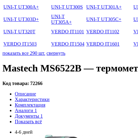
UNI-T UT300A+
UNI-T UT300S
UNI-T UT301A+
U
UNI-T
UNI-T UT303D+
UNI-T UT305C+
U
UT305A+
UNI-T UT320T
VERDO IT1101
VERDO IT1102
V
VERDO IT1503
VERDO IT1504
VERDO IT1601
V
показать все 290 шт.
свернуть
Mastech MS6522B — термомет
Код товара:
72266
Описание
Характеристики
Комплектация
Аналоги
1
Документы
1
Показать всё
4-6 дней