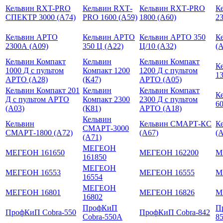
Кельвин RXT-PRO
Кельвин RXТ-
Кельвин RXТ-PRO
К
СПЕКТР 3000 (А74)
PRO 1600 (А59)
1800 (А60)
23
Кельвин АРТО
Кельвин АРТО
Кельвин АРТО 350
К
2300А (А09)
350 Ц (А22)
Ц/10 (А32)
(
Кельвин Компакт
Кельвин
Кельвин Компакт
К
1000 Д с пультом
Компакт 1200
1200 Д с пультом
13
АРТО (А28)
(К47)
АРТО (A05)
Кельвин Компакт 201
Кельвин
Кельвин Компакт
К
Д с пультом АРТО
Компакт 2300
2300 Д с пультом
60
(А03)
(К81)
АРТО (А18)
Кельвин
Кельвин
Кельвин СМАРТ-КС
К
СМАРТ-3000
СМАРТ-1800 (А72)
(А67)
(
(А71)
МЕГЕОН
МЕГЕОН 161650
МЕГЕОН 162200
М
161850
МЕГЕОН
МЕГЕОН 16553
МЕГЕОН 16555
М
16554
МЕГЕОН
МЕГЕОН 16801
МЕГЕОН 16826
М
16802
ПрофКиП
П
ПрофКиП Cobra-550
ПрофКиП Cobra-842
Cobra-550A
8