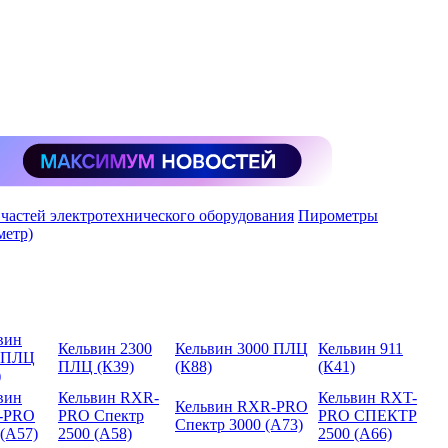
 частей электротехнического оборудования
Пирометры
метр)
вин
Кельвин 2300
Кельвин 3000 ПЛЦ
Кельвин 911
 ПЛЦ
ПЛЦ (К39)
(К88)
(К41)
)
вин
Кельвин RXR-
Кельвин RXT-
Кельвин RXR-PRO
-PRO
PRO Спектр
PRO СПЕКТР
Спектр 3000 (А73)
 (А57)
2500 (А58)
2500 (А66)