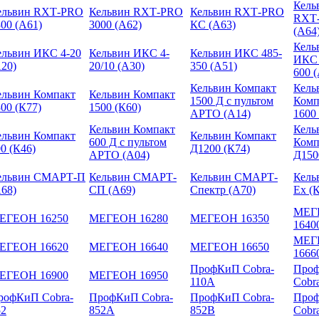
Кель
ельвин RXТ-PRO
Кельвин RXТ-PRO
Кельвин RXТ-PRO
RXТ
00 (А61)
3000 (А62)
КС (А63)
(А64
Кель
ельвин ИКС 4-20
Кельвин ИКС 4-
Кельвин ИКС 485-
ИКС 
А20)
20/10 (А30)
350 (А51)
600 
Кельвин Компакт
Кель
ельвин Компакт
Кельвин Компакт
1500 Д с пультом
Комп
00 (К77)
1500 (К60)
АРТО (А14)
1600
Кельвин Компакт
Кель
ельвин Компакт
Кельвин Компакт
600 Д с пультом
Комп
0 (К46)
Д1200 (К74)
АРТО (А04)
Д150
ельвин СМАРТ-П
Кельвин СМАРТ-
Кельвин СМАРТ-
Кель
А68)
СП (А69)
Спектр (А70)
Ex (
МЕГ
ЕГЕОН 16250
МЕГЕОН 16280
МЕГЕОН 16350
1640
МЕГ
ЕГЕОН 16620
МЕГЕОН 16640
МЕГЕОН 16650
1666
ПрофКиП Cobra-
Про
ЕГЕОН 16900
МЕГЕОН 16950
110A
Cobr
рофКиП Cobra-
ПрофКиП Cobra-
ПрофКиП Cobra-
Про
52
852A
852B
Cobr