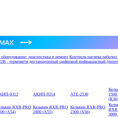
 оборудование: диагностика и ремонт
Контроль нагрева рабочих
22B - термометр дистанционный цифровой инфракрасный (пиро
Кель
КИП-9313
АКИП-9314
АТЕ-2530
1500
(К36
Кель
ельвин RXR-PRO
Кельвин RXR-PRO
Кельвин RXR-PRO
RXR
00 (А54)
1800 (А55)
2300 (А56)
3000