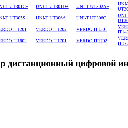
UNI-
NI-T UT301C+
UNI-T UT301D+
UNI-T UT302A+
UT3
UNI-
NI-T UT305S
UNI-T UT306A
UNI-T UT306C
UT3
VER
ERDO IT1201
VERDO IT1202
VERDO IT1301
IT14
VER
ERDO IT1602
VERDO IT1701
VERDO IT1702
IT17
р дистанционный цифровой и