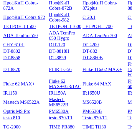
ПрофКиП Cobra-
ПрофКиП
ПрофКиП Cobra-
П
872A
Cobra-872B
872plus
8
ПрофКиП
ПрофКиП Cobra-972
С-20.1
С-
Cobra-982
ТЕТРОН-Т1500
ТЕТРОН-Т1600
ТЕТРОН-Т700
Т
ADA TemPro
ADA TemPro 550
ADA TemPro 700
A
650 Hygro
CHY 610L
DIT-120
DIT-200
D
DT-8802
DT-8818H
DT-882
D
DT-8858
DT-8859
DT-8860B
D
Fl
DT-8870
FLIR TG56
Fluke 116/62 MAX+
1
F
Fluke 62
Fl
Fluke 62 MAX+
Fluke 64 MAX
MAX+/323/1AC
6
IR1150
IR1150A
IR1650U
I
Mastech
Mastech MS6522A
MS6520B
M
MS6522B
Optris MS Pro
PM6530A
PM6530B
P
testo 810
testo 830-T1
Testo 830-T2
Te
TG-2000
TIME FR880
TIME Ti130
Tr