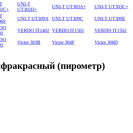
T
UNI-T
UNI-T UT303A+
UNI-T UT303C+
02C+
UT302D+
T
UNI-T UT309A
UNI-T UT309C
UNI-T UT309E
06S
DO
VERDO IT1402
VERDO IT1501
VERDO IT1502
01
DO
Victor 303B
Victor 304F
Victor 308D
03
нфракрасный (пирометр)