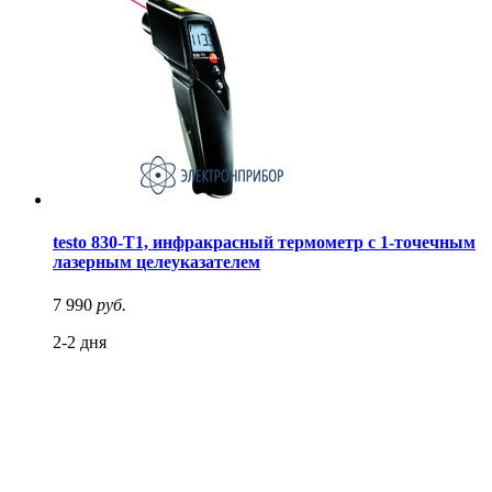
testo 830-T1, инфракрасный термометр с 1-точечным
лазерным целеуказателем
7 990
руб.
2-2 дня