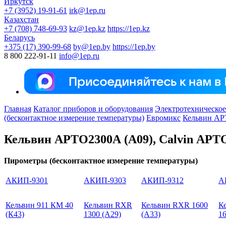
Иркутск
+7 (3952) 19-91-61
irk@1ep.ru
Казахстан
+7 (708) 748-69-93
kz@1ep.kz
https://1ep.kz
Беларусь
+375 (17) 390-99-68
by@1ep.by
https://1ep.by
8 800 222-91-11
info@1ep.ru
Главная
Каталог приборов и оборудования
Электротехническое
(бесконтактное измерение температуры)
Евромикс
Кельвин АР
Кельвин АРТО2300А (А09), Calvin АРТО
Пирометры (бесконтактное измерение температуры)
АКИП-9301
АКИП-9303
АКИП-9312
А
Кельвин 911 КМ 40
Кельвин RXR
Кельвин RXR 1600
К
(К43)
1300 (А29)
(А33)
16