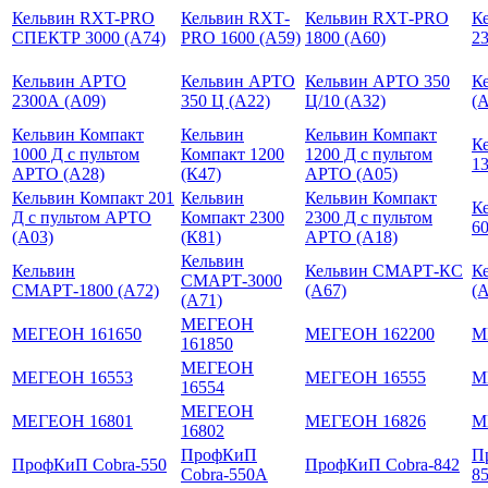
Кельвин RXT-PRO
Кельвин RXТ-
Кельвин RXТ-PRO
К
СПЕКТР 3000 (А74)
PRO 1600 (А59)
1800 (А60)
23
Кельвин АРТО
Кельвин АРТО
Кельвин АРТО 350
К
2300А (А09)
350 Ц (А22)
Ц/10 (А32)
(
Кельвин Компакт
Кельвин
Кельвин Компакт
К
1000 Д с пультом
Компакт 1200
1200 Д с пультом
13
АРТО (А28)
(К47)
АРТО (A05)
Кельвин Компакт 201
Кельвин
Кельвин Компакт
К
Д с пультом АРТО
Компакт 2300
2300 Д с пультом
60
(А03)
(К81)
АРТО (А18)
Кельвин
Кельвин
Кельвин СМАРТ-КС
К
СМАРТ-3000
СМАРТ-1800 (А72)
(А67)
(
(А71)
МЕГЕОН
МЕГЕОН 161650
МЕГЕОН 162200
М
161850
МЕГЕОН
МЕГЕОН 16553
МЕГЕОН 16555
М
16554
МЕГЕОН
МЕГЕОН 16801
МЕГЕОН 16826
М
16802
ПрофКиП
П
ПрофКиП Cobra-550
ПрофКиП Cobra-842
Cobra-550A
8