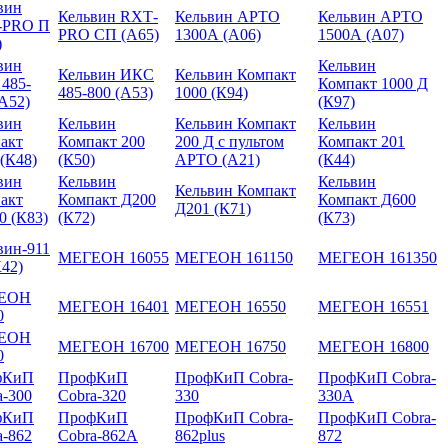
вин
Кельвин RXТ-
Кельвин АРТО
Кельвин АРТО
-PRO П
PRO СП (А65)
1300А (А06)
1500А (А07)
)
вин
Кельвин
Кельвин ИКС
Кельвин Компакт
485-
Компакт 1000 Д
485-800 (А53)
1000 (К94)
(А52)
(К97)
вин
Кельвин
Кельвин Компакт
Кельвин
акт
Компакт 200
200 Д с пультом
Компакт 201
 (К48)
(К50)
АРТО (А21)
(К44)
вин
Кельвин
Кельвин
Кельвин Компакт
акт
Компакт Д200
Компакт Д600
Д201 (К71)
0 (К83)
(К72)
(К73)
вин-911
МЕГЕОН 16055
МЕГЕОН 161150
МЕГЕОН 161350
К42)
ЕОН
МЕГЕОН 16401
МЕГЕОН 16550
МЕГЕОН 16551
0
ЕОН
МЕГЕОН 16700
МЕГЕОН 16750
МЕГЕОН 16800
0
фКиП
ПрофКиП
ПрофКиП Cobra-
ПрофКиП Cobra-
a-300
Cobra-320
330
330A
фКиП
ПрофКиП
ПрофКиП Cobra-
ПрофКиП Cobra-
a-862
Cobra-862A
862plus
872