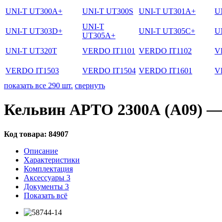
UNI-T UT300A+
UNI-T UT300S
UNI-T UT301A+
U
UNI-T
UNI-T UT303D+
UNI-T UT305C+
U
UT305A+
UNI-T UT320T
VERDO IT1101
VERDO IT1102
V
VERDO IT1503
VERDO IT1504
VERDO IT1601
V
показать все 290 шт.
свернуть
Кельвин АРТО 2300А (А09) —
Код товара:
84907
Описание
Характеристики
Комплектация
Аксессуары
3
Документы
3
Показать всё