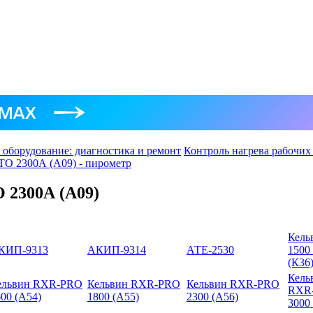
 оборудование: диагностика и ремонт
Контроль нагрева рабочих
ТО 2300А (А09) - пирометр
 2300А (А09)
Кель
КИП-9313
АКИП-9314
АТЕ-2530
1500
(К36
Кель
ельвин RXR-PRO
Кельвин RXR-PRO
Кельвин RXR-PRO
RXR
00 (А54)
1800 (А55)
2300 (А56)
3000