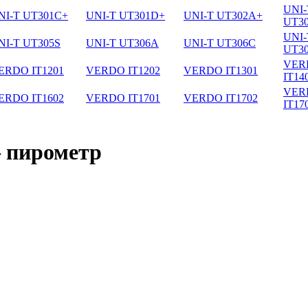
UNI-
NI-T UT301C+
UNI-T UT301D+
UNI-T UT302A+
UT3
UNI-
NI-T UT305S
UNI-T UT306A
UNI-T UT306C
UT3
VER
ERDO IT1201
VERDO IT1202
VERDO IT1301
IT14
VER
ERDO IT1602
VERDO IT1701
VERDO IT1702
IT17
 пирометр