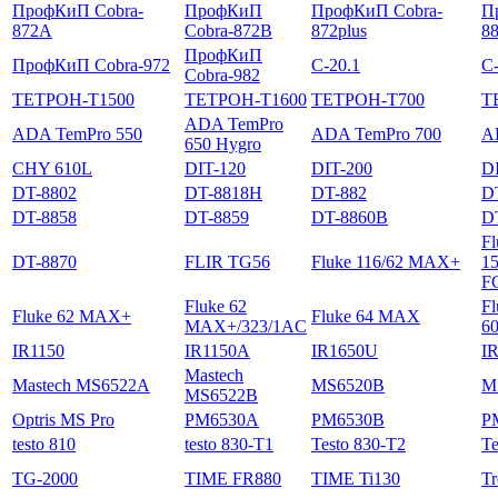
ПрофКиП Cobra-
ПрофКиП
ПрофКиП Cobra-
П
872A
Cobra-872B
872plus
8
ПрофКиП
ПрофКиП Cobra-972
С-20.1
С-
Cobra-982
ТЕТРОН-Т1500
ТЕТРОН-Т1600
ТЕТРОН-Т700
Т
ADA TemPro
ADA TemPro 550
ADA TemPro 700
A
650 Hygro
CHY 610L
DIT-120
DIT-200
D
DT-8802
DT-8818H
DT-882
D
DT-8858
DT-8859
DT-8860B
D
Fl
DT-8870
FLIR TG56
Fluke 116/62 MAX+
1
F
Fluke 62
Fl
Fluke 62 MAX+
Fluke 64 MAX
MAX+/323/1AC
6
IR1150
IR1150A
IR1650U
I
Mastech
Mastech MS6522A
MS6520B
M
MS6522B
Optris MS Pro
PM6530A
PM6530B
P
testo 810
testo 830-T1
Testo 830-T2
Te
TG-2000
TIME FR880
TIME Ti130
Tr