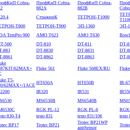
рофКиП Cobra-
ПрофКиП Cobra-
ПрофКиП Cobra-
Про
82
882A
882B
Cobr
ТЕТ
20.4
СтражниК
ТЕТРОН-Т1000
Т110
ЕТРОН-Т800
ТЕТРОН-Т900
ЭП-1360
ЭП-1
DA TemPro 900
AMO T623
AMO T630
Bosc
IT-500
DT-810
DT-811
DT-8
T-883
DT-8830
DT-8831
DT-8
T-8861
DT-8862
DT-8863
DT-8
uke
587KIT/62MAX+
Fluke 561
Fluke 568EX/RU
Fluke
C
uke T5-
HT650A
HT650B
IR-6
00/62MAX+/1ACE
R2200
IR320
IR531
IR55
S6530
MS6530B
MS6540B
MS6
M6530C
RGK PL-12
RGK PL-6
RGK 
sto 830-T4
testo 831
testo 831/106
testo
Trotec BP21WP
otec BP17
Trotec BP21
Trot
appSensor