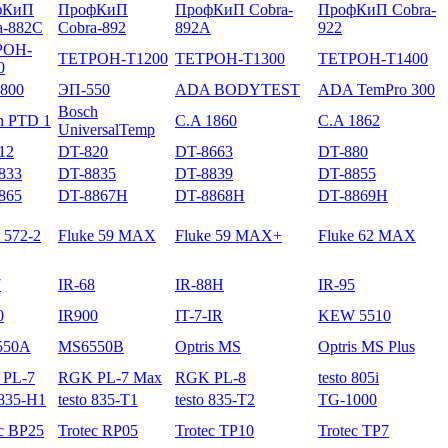
фКиП
ПрофКиП
ПрофКиП Cobra-
ПрофКиП Cobra-
a-882C
Cobra-892
892A
922
РОН-
ТЕТРОН-Т1200
ТЕТРОН-Т1300
ТЕТРОН-Т1400
0
800
ЭП-550
ADA BODYTEST
ADA TemPro 300
Bosch
h PTD 1
C.A 1860
C.A 1862
UniversalTemp
12
DT-820
DT-8663
DT-880
833
DT-8835
DT-8839
DT-8855
865
DT-8867H
DT-8868H
DT-8869H
 572-2
Fluke 59 MAX
Fluke 59 MAX+
Fluke 62 MAX
7
IR-68
IR-88H
IR-95
0
IR900
IT-7-IR
KEW 5510
550A
MS6550B
Optris MS
Optris MS Plus
PL-7
RGK PL-7 Max
RGK PL-8
testo 805i
 835-H1
testo 835-T1
testo 835-T2
TG-1000
ec BP25
Trotec RP05
Trotec TP10
Trotec TP7