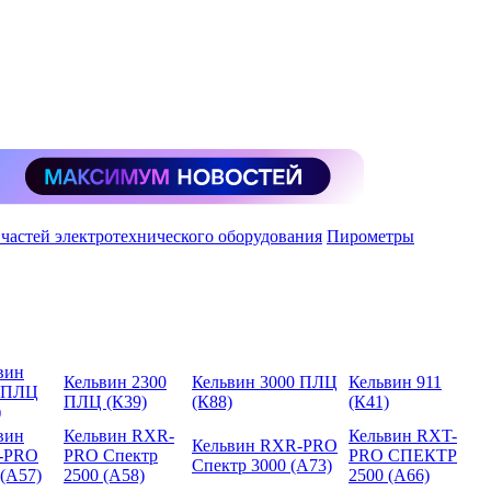
 частей электротехнического оборудования
Пирометры
вин
Кельвин 2300
Кельвин 3000 ПЛЦ
Кельвин 911
 ПЛЦ
ПЛЦ (К39)
(К88)
(К41)
)
вин
Кельвин RXR-
Кельвин RXT-
Кельвин RXR-PRO
-PRO
PRO Спектр
PRO СПЕКТР
Спектр 3000 (А73)
 (А57)
2500 (А58)
2500 (А66)