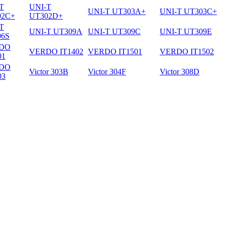
T
UNI-T
UNI-T UT303A+
UNI-T UT303C+
02C+
UT302D+
T
UNI-T UT309A
UNI-T UT309C
UNI-T UT309E
06S
DO
VERDO IT1402
VERDO IT1501
VERDO IT1502
01
DO
Victor 303B
Victor 304F
Victor 308D
03