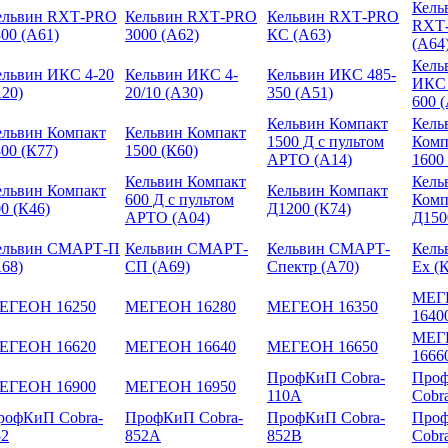
Кель
ельвин RXТ-PRO
Кельвин RXТ-PRO
Кельвин RXТ-PRO
RXТ
00 (А61)
3000 (А62)
КС (А63)
(А64
Кель
ельвин ИКС 4-20
Кельвин ИКС 4-
Кельвин ИКС 485-
ИКС 
А20)
20/10 (А30)
350 (А51)
600 
Кельвин Компакт
Кель
ельвин Компакт
Кельвин Компакт
1500 Д с пультом
Комп
00 (К77)
1500 (К60)
АРТО (А14)
1600
Кельвин Компакт
Кель
ельвин Компакт
Кельвин Компакт
600 Д с пультом
Комп
0 (К46)
Д1200 (К74)
АРТО (А04)
Д150
ельвин СМАРТ-П
Кельвин СМАРТ-
Кельвин СМАРТ-
Кель
А68)
СП (А69)
Спектр (А70)
Ex (
МЕГ
ЕГЕОН 16250
МЕГЕОН 16280
МЕГЕОН 16350
1640
МЕГ
ЕГЕОН 16620
МЕГЕОН 16640
МЕГЕОН 16650
1666
ПрофКиП Cobra-
Про
ЕГЕОН 16900
МЕГЕОН 16950
110A
Cobr
рофКиП Cobra-
ПрофКиП Cobra-
ПрофКиП Cobra-
Про
52
852A
852B
Cobr