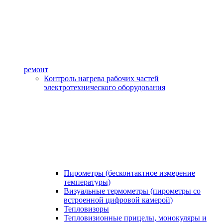
ремонт
Контроль нагрева рабочих частей
электротехнического оборудования
Пирометры (бесконтактное измерение
температуры)
Визуальные термометры (пирометры со
встроенной цифровой камерой)
Тепловизоры
Тепловизионные прицелы, монокуляры и