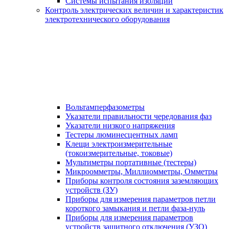
Системы испытания изоляции
Контроль электрических величин и характеристик
электротехнического оборудования
Вольтамперфазометры
Указатели правильности чередования фаз
Указатели низкого напряжения
Тестеры люминесцентных ламп
Клещи электроизмерительные
(токоизмерительные, токовые)
Мультиметры портативные (тестеры)
Микроомметры, Миллиомметры, Омметры
Приборы контроля состояния заземляющих
устройств (ЗУ)
Приборы для измерения параметров петли
короткого замыкания и петли фаза-нуль
Приборы для измерения параметров
устройств защитного отключения (УЗО)