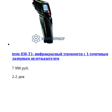
testo 830-T1, инфракрасный термометр с 1-точечным
лазерным целеуказателем
7 990
руб.
2-2 дня