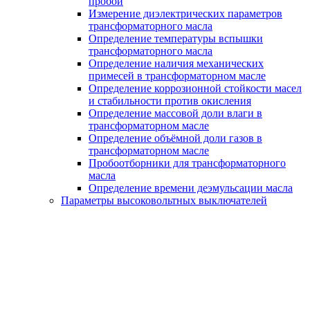
пробой
Измерение диэлектрических параметров
трансформаторного масла
Определение температуры вспышки
трансформаторного масла
Определение наличия механических
примесей в трансформаторном масле
Определение коррозионной стойкости масел
и стабильности против окисления
Определение массовой доли влаги в
трансформаторном масле
Определение объёмной доли газов в
трансформаторном масле
Пробоотборники для трансформаторного
масла
Определение времени деэмульсации масла
Параметры высоковольтных выключателей