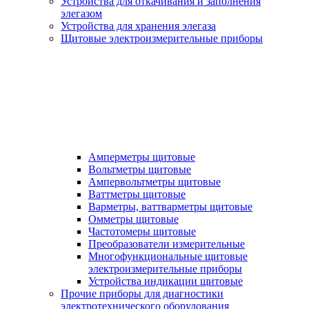
Устройства для откачивания и заполнения
элегазом
Устройства для хранения элегаза
Щитовые электроизмерительные приборы
Амперметры щитовые
Вольтметры щитовые
Ампервольтметры щитовые
Ваттметры щитовые
Варметры, ваттварметры щитовые
Омметры щитовые
Частотомеры щитовые
Преобразователи измерительные
Многофункциональные щитовые
электроизмерительные приборы
Устройства индикации щитовые
Прочие приборы для диагностики
электротехнического оборудования