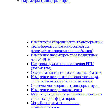
Параметры трансформаторов
Измерители коэффициента трансформации
Трансформаторные микроомметры
(измерители сопротивления обмоток)
Измерение параметров хода подвижных
частей РПН
Цифровые указатели положения РПН
(логометры)
Оценка механического состояния обмоток
Измерение потерь и тока холостого хода,
сопротивления короткого замыкания
Системы мониторинга трансформаторов
Измерение потерь напряжения
Многофункциональные приборы контроля
силовых трансформаторов
Устройства размагничивания
трансформаторов