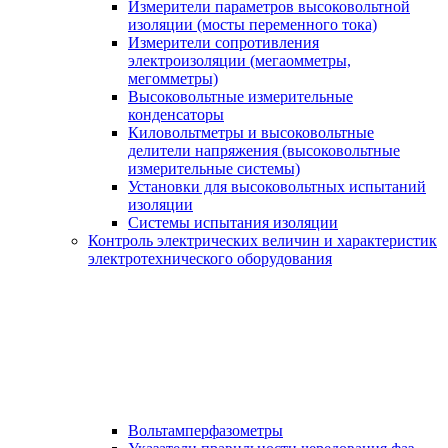
Измерители параметров высоковольтной
изоляции (мосты переменного тока)
Измерители сопротивления
электроизоляции (мегаомметры,
мегомметры)
Высоковольтные измерительные
конденсаторы
Киловольтметры и высоковольтные
делители напряжения (высоковольтные
измерительные системы)
Установки для высоковольтных испытаний
изоляции
Системы испытания изоляции
Контроль электрических величин и характеристик
электротехнического оборудования
Вольтамперфазометры