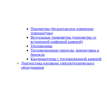
Пирометры (бесконтактное измерение
температуры)
Визуальные термометры (пирометры со
встроенной цифровой камерой)
Тепловизоры
Тепловизионные прицелы, монокуляры и
бинокли
Квадрокоптеры с тепловизионной камерой
Диагностика изоляции электротехнического
оборудования