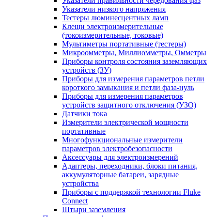
Указатели правильности чередования фаз
Указатели низкого напряжения
Тестеры люминесцентных ламп
Клещи электроизмерительные
(токоизмерительные, токовые)
Мультиметры портативные (тестеры)
Микроомметры, Миллиомметры, Омметры
Приборы контроля состояния заземляющих
устройств (ЗУ)
Приборы для измерения параметров петли
короткого замыкания и петли фаза-нуль
Приборы для измерения параметров
устройств защитного отключения (УЗО)
Датчики тока
Измерители электрической мощности
портативные
Многофункциональные измерители
параметров электробезопасности
Аксессуары для электроизмерений
Адаптеры, переходники, блоки питания,
аккумуляторные батареи, зарядные
устройства
Приборы с поддержкой технологии Fluke
Connect
Штыри заземления