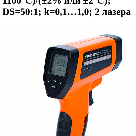
1100°С)/(±2% или ±2°С);
DS=50:1; k=0,1…1,0; 2 лазера