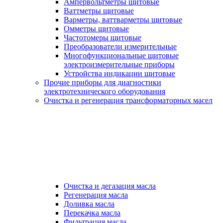
Ампервольтметры щитовые
Ваттметры щитовые
Варметры, ваттварметры щитовые
Омметры щитовые
Частотомеры щитовые
Преобразователи измерительные
Многофункциональные щитовые
электроизмерительные приборы
Устройства индикации щитовые
Прочие приборы для диагностики
электротехнического оборудования
Очистка и регенерация трансформаторных масел
Очистка и дегазация масла
Регенерация масла
Доливка масла
Перекачка масла
Фильтрация масла