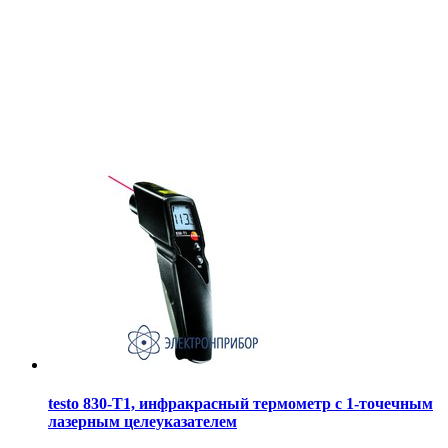
testo 830-T1, инфракрасный термометр с 1-точечным
лазерным целеуказателем