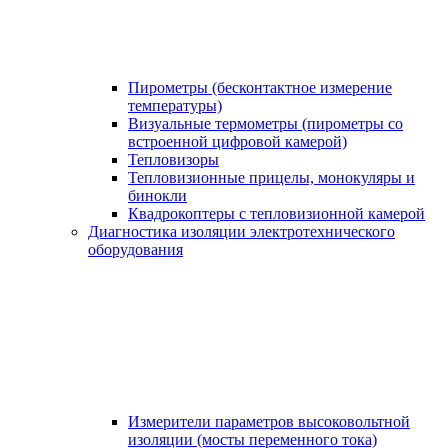
Пирометры (бесконтактное измерение
температуры)
Визуальные термометры (пирометры со
встроенной цифровой камерой)
Тепловизоры
Тепловизионные прицелы, монокуляры и
бинокли
Квадрокоптеры с тепловизионной камерой
Диагностика изоляции электротехнического
оборудования
Измерители параметров высоковольтной
изоляции (мосты переменного тока)