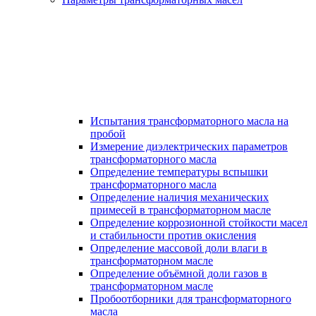
Испытания трансформаторного масла на
пробой
Измерение диэлектрических параметров
трансформаторного масла
Определение температуры вспышки
трансформаторного масла
Определение наличия механических
примесей в трансформаторном масле
Определение коррозионной стойкости масел
и стабильности против окисления
Определение массовой доли влаги в
трансформаторном масле
Определение объёмной доли газов в
трансформаторном масле
Пробоотборники для трансформаторного
масла