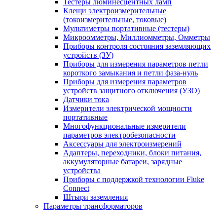
Тестеры люминесцентных ламп
Клещи электроизмерительные
(токоизмерительные, токовые)
Мультиметры портативные (тестеры)
Микроомметры, Миллиомметры, Омметры
Приборы контроля состояния заземляющих
устройств (ЗУ)
Приборы для измерения параметров петли
короткого замыкания и петли фаза-нуль
Приборы для измерения параметров
устройств защитного отключения (УЗО)
Датчики тока
Измерители электрической мощности
портативные
Многофункциональные измерители
параметров электробезопасности
Аксессуары для электроизмерений
Адаптеры, переходники, блоки питания,
аккумуляторные батареи, зарядные
устройства
Приборы с поддержкой технологии Fluke
Connect
Штыри заземления
Параметры трансформаторов