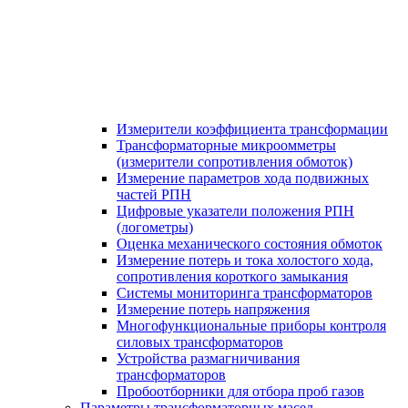
Измерители коэффициента трансформации
Трансформаторные микроомметры
(измерители сопротивления обмоток)
Измерение параметров хода подвижных
частей РПН
Цифровые указатели положения РПН
(логометры)
Оценка механического состояния обмоток
Измерение потерь и тока холостого хода,
сопротивления короткого замыкания
Системы мониторинга трансформаторов
Измерение потерь напряжения
Многофункциональные приборы контроля
силовых трансформаторов
Устройства размагничивания
трансформаторов
Пробоотборники для отбора проб газов
Параметры трансформаторных масел