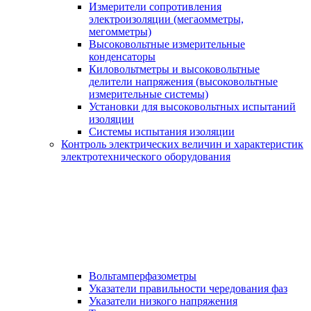
Измерители сопротивления
электроизоляции (мегаомметры,
мегомметры)
Высоковольтные измерительные
конденсаторы
Киловольтметры и высоковольтные
делители напряжения (высоковольтные
измерительные системы)
Установки для высоковольтных испытаний
изоляции
Системы испытания изоляции
Контроль электрических величин и характеристик
электротехнического оборудования
Вольтамперфазометры
Указатели правильности чередования фаз
Указатели низкого напряжения