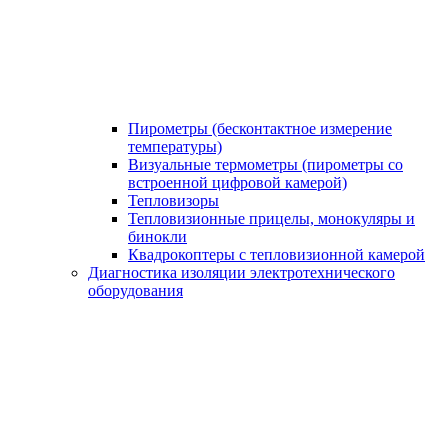
Пирометры (бесконтактное измерение
температуры)
Визуальные термометры (пирометры со
встроенной цифровой камерой)
Тепловизоры
Тепловизионные прицелы, монокуляры и
бинокли
Квадрокоптеры с тепловизионной камерой
Диагностика изоляции электротехнического
оборудования