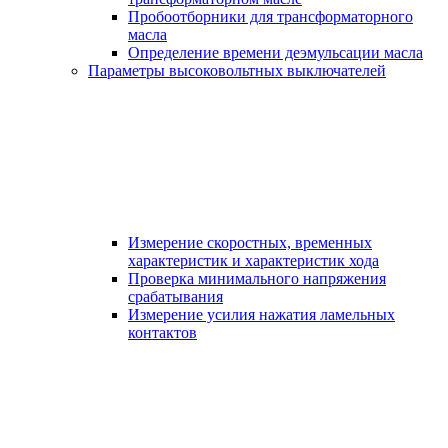
Пробоотборники для трансформаторного
масла
Определение времени деэмульсации масла
Параметры высоковольтных выключателей
Измерение скоростных, временных
характеристик и характеристик хода
Проверка минимального напряжения
срабатывания
Измерение усилия нажатия ламельных
контактов