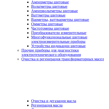
Амперметры щитовые
Вольтметры щитовые
Ампервольтметры щитовые
Ваттметры щитовые
Варметры, ваттварметры щитовые
Омметры щитовые
Частотомеры щитовые
Преобразователи измерительные
Многофункциональные щитовые
электроизмерительные приборы
Устройства индикации щитовые
Прочие приборы для диагностики
электротехнического оборудования
Очистка и регенерация трансформаторных масел
Очистка и дегазация масла
Регенерация масла