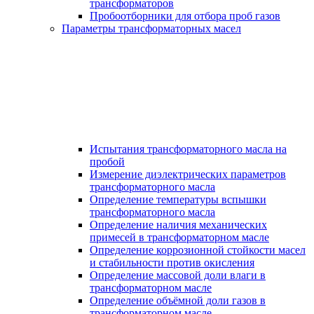
трансформаторов
Пробоотборники для отбора проб газов
Параметры трансформаторных масел
Испытания трансформаторного масла на
пробой
Измерение диэлектрических параметров
трансформаторного масла
Определение температуры вспышки
трансформаторного масла
Определение наличия механических
примесей в трансформаторном масле
Определение коррозионной стойкости масел
и стабильности против окисления
Определение массовой доли влаги в
трансформаторном масле
Определение объёмной доли газов в
трансформаторном масле