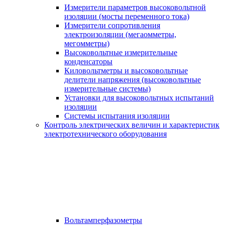
Измерители параметров высоковольтной
изоляции (мосты переменного тока)
Измерители сопротивления
электроизоляции (мегаомметры,
мегомметры)
Высоковольтные измерительные
конденсаторы
Киловольтметры и высоковольтные
делители напряжения (высоковольтные
измерительные системы)
Установки для высоковольтных испытаний
изоляции
Системы испытания изоляции
Контроль электрических величин и характеристик
электротехнического оборудования
Вольтамперфазометры