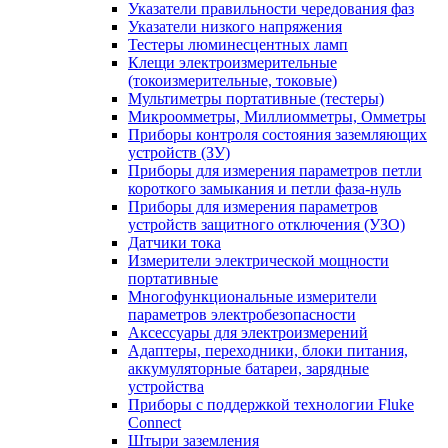
Указатели правильности чередования фаз
Указатели низкого напряжения
Тестеры люминесцентных ламп
Клещи электроизмерительные
(токоизмерительные, токовые)
Мультиметры портативные (тестеры)
Микроомметры, Миллиомметры, Омметры
Приборы контроля состояния заземляющих
устройств (ЗУ)
Приборы для измерения параметров петли
короткого замыкания и петли фаза-нуль
Приборы для измерения параметров
устройств защитного отключения (УЗО)
Датчики тока
Измерители электрической мощности
портативные
Многофункциональные измерители
параметров электробезопасности
Аксессуары для электроизмерений
Адаптеры, переходники, блоки питания,
аккумуляторные батареи, зарядные
устройства
Приборы с поддержкой технологии Fluke
Connect
Штыри заземления