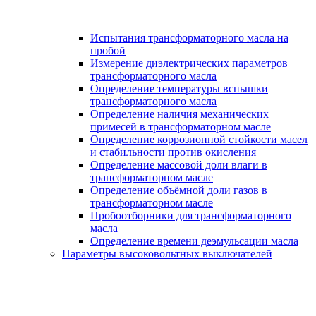
Испытания трансформаторного масла на
пробой
Измерение диэлектрических параметров
трансформаторного масла
Определение температуры вспышки
трансформаторного масла
Определение наличия механических
примесей в трансформаторном масле
Определение коррозионной стойкости масел
и стабильности против окисления
Определение массовой доли влаги в
трансформаторном масле
Определение объёмной доли газов в
трансформаторном масле
Пробоотборники для трансформаторного
масла
Определение времени деэмульсации масла
Параметры высоковольтных выключателей