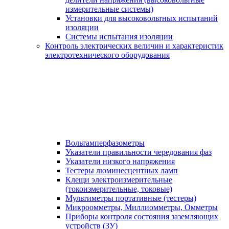
измерительные системы)
Установки для высоковольтных испытаний
изоляции
Системы испытания изоляции
Контроль электрических величин и характеристик
электротехнического оборудования
Вольтамперфазометры
Указатели правильности чередования фаз
Указатели низкого напряжения
Тестеры люминесцентных ламп
Клещи электроизмерительные
(токоизмерительные, токовые)
Мультиметры портативные (тестеры)
Микроомметры, Миллиомметры, Омметры
Приборы контроля состояния заземляющих
устройств (ЗУ)