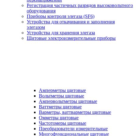
Регистрация частичных разрядов высоковольтного
оборудования
Приборы контроля элегаза (SF6)
Устройства для откачивания и заполнения
элегазом
Устройства для хранения элегаза
Щитовые электроизмерительные приборы
Амперметры щитовые
Вольтметры щитовые
Ампервольтметры щитовые
Ваттметры щитовые
Варметры, ваттварметры щитовые
Омметры щитовые
Частотомеры щитовые
Преобразователи измерительные
Многофункциональные щитовые