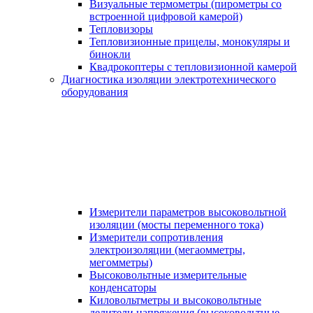
Визуальные термометры (пирометры со
встроенной цифровой камерой)
Тепловизоры
Тепловизионные прицелы, монокуляры и
бинокли
Квадрокоптеры с тепловизионной камерой
Диагностика изоляции электротехнического
оборудования
Измерители параметров высоковольтной
изоляции (мосты переменного тока)
Измерители сопротивления
электроизоляции (мегаомметры,
мегомметры)
Высоковольтные измерительные
конденсаторы
Киловольтметры и высоковольтные
делители напряжения (высоковольтные