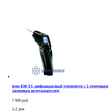
testo 830-T1, инфракрасный термометр с 1-точечным
лазерным целеуказателем
7 990
руб.
2-2 дня