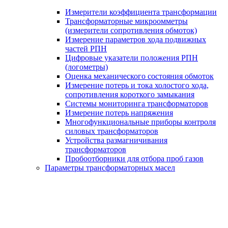
Измерители коэффициента трансформации
Трансформаторные микроомметры
(измерители сопротивления обмоток)
Измерение параметров хода подвижных
частей РПН
Цифровые указатели положения РПН
(логометры)
Оценка механического состояния обмоток
Измерение потерь и тока холостого хода,
сопротивления короткого замыкания
Системы мониторинга трансформаторов
Измерение потерь напряжения
Многофункциональные приборы контроля
силовых трансформаторов
Устройства размагничивания
трансформаторов
Пробоотборники для отбора проб газов
Параметры трансформаторных масел