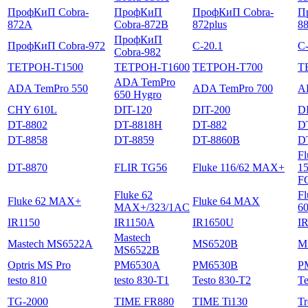
ПрофКиП Cobra-
ПрофКиП
ПрофКиП Cobra-
П
872A
Cobra-872B
872plus
8
ПрофКиП
ПрофКиП Cobra-972
С-20.1
С-
Cobra-982
ТЕТРОН-Т1500
ТЕТРОН-Т1600
ТЕТРОН-Т700
Т
ADA TemPro
ADA TemPro 550
ADA TemPro 700
A
650 Hygro
CHY 610L
DIT-120
DIT-200
D
DT-8802
DT-8818H
DT-882
D
DT-8858
DT-8859
DT-8860B
D
Fl
DT-8870
FLIR TG56
Fluke 116/62 MAX+
1
F
Fluke 62
Fl
Fluke 62 MAX+
Fluke 64 MAX
MAX+/323/1AC
6
IR1150
IR1150A
IR1650U
I
Mastech
Mastech MS6522A
MS6520B
M
MS6522B
Optris MS Pro
PM6530A
PM6530B
P
testo 810
testo 830-T1
Testo 830-T2
Te
TG-2000
TIME FR880
TIME Ti130
Tr