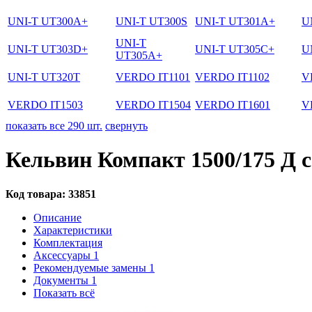
UNI-T UT300A+
UNI-T UT300S
UNI-T UT301A+
U
UNI-T
UNI-T UT303D+
UNI-T UT305C+
U
UT305A+
UNI-T UT320T
VERDO IT1101
VERDO IT1102
V
VERDO IT1503
VERDO IT1504
VERDO IT1601
V
показать все 290 шт.
свернуть
Кельвин Компакт 1500/175 Д 
Код товара:
33851
Описание
Характеристики
Комплектация
Аксессуары
1
Рекомендуемые замены
1
Документы
1
Показать всё