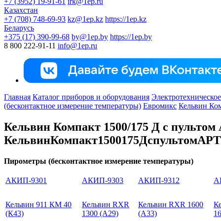
+7 (3952) 19-91-61
irk@1ep.ru
Казахстан
+7 (708) 748-69-93
kz@1ep.kz
https://1ep.kz
Беларусь
+375 (17) 390-99-68
by@1ep.by
https://1ep.by
8 800 222-91-11
info@1ep.ru
Главная
Каталог приборов и оборудования
Электротехническое
(бесконтактное измерение температуры)
Евромикс
Кельвин Ком
Кельвин Компакт 1500/175 Д с пультом
КельвинКомпакт1500175ДспультомАР
Пирометры (бесконтактное измерение температуры)
АКИП-9301
АКИП-9303
АКИП-9312
А
Кельвин 911 КМ 40
Кельвин RXR
Кельвин RXR 1600
К
(К43)
1300 (А29)
(А33)
16