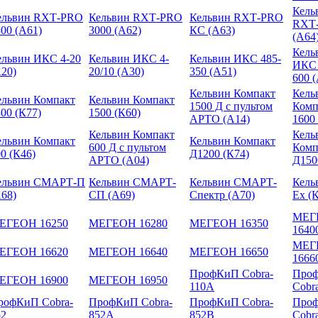
Кель
ельвин RXТ-PRO
Кельвин RXТ-PRO
Кельвин RXТ-PRO
RXТ
00 (А61)
3000 (А62)
КС (А63)
(А64
Кель
ельвин ИКС 4-20
Кельвин ИКС 4-
Кельвин ИКС 485-
ИКС 
А20)
20/10 (А30)
350 (А51)
600 
Кельвин Компакт
Кель
ельвин Компакт
Кельвин Компакт
1500 Д с пультом
Комп
00 (К77)
1500 (К60)
АРТО (А14)
1600
Кельвин Компакт
Кель
ельвин Компакт
Кельвин Компакт
600 Д с пультом
Комп
0 (К46)
Д1200 (К74)
АРТО (А04)
Д150
ельвин СМАРТ-П
Кельвин СМАРТ-
Кельвин СМАРТ-
Кель
А68)
СП (А69)
Спектр (А70)
Ex (
МЕГ
ЕГЕОН 16250
МЕГЕОН 16280
МЕГЕОН 16350
1640
МЕГ
ЕГЕОН 16620
МЕГЕОН 16640
МЕГЕОН 16650
1666
ПрофКиП Cobra-
Про
ЕГЕОН 16900
МЕГЕОН 16950
110A
Cobr
рофКиП Cobra-
ПрофКиП Cobra-
ПрофКиП Cobra-
Про
52
852A
852B
Cobr