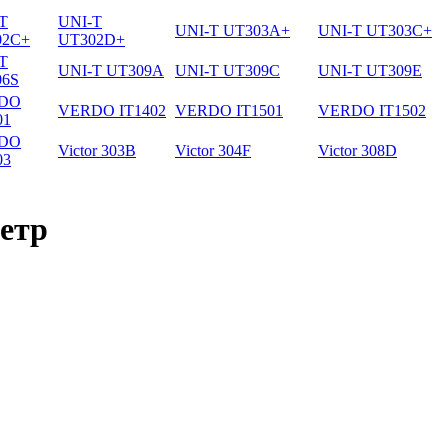
T
UNI-T
UNI-T UT303A+
UNI-T UT303C+
02C+
UT302D+
T
UNI-T UT309A
UNI-T UT309C
UNI-T UT309E
06S
DO
VERDO IT1402
VERDO IT1501
VERDO IT1502
01
DO
Victor 303B
Victor 304F
Victor 308D
03
етр