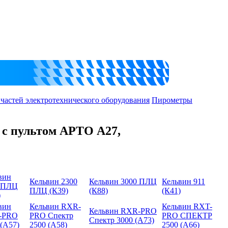
 частей электротехнического оборудования
Пирометры
 с пультом АРТО А27,
вин
Кельвин 2300
Кельвин 3000 ПЛЦ
Кельвин 911
 ПЛЦ
ПЛЦ (К39)
(К88)
(К41)
)
вин
Кельвин RXR-
Кельвин RXT-
Кельвин RXR-PRO
-PRO
PRO Спектр
PRO СПЕКТР
Спектр 3000 (А73)
 (А57)
2500 (А58)
2500 (А66)