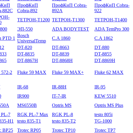
фКиП
ПрофКиП
ПрофКиП Cobra-
ПрофКиП Cobra-
a-882C
Cobra-892
892A
922
РОН-
ТЕТРОН-Т1200
ТЕТРОН-Т1300
ТЕТРОН-Т1400
0
800
ЭП-550
ADA BODYTEST
ADA TemPro 300
Bosch
h PTD 1
C.A 1860
C.A 1862
UniversalTemp
12
DT-820
DT-8663
DT-880
833
DT-8835
DT-8839
DT-8855
865
DT-8867H
DT-8868H
DT-8869H
 572-2
Fluke 59 MAX
Fluke 59 MAX+
Fluke 62 MAX
7
IR-68
IR-88H
IR-95
0
IR900
IT-7-IR
KEW 5510
550A
MS6550B
Optris MS
Optris MS Plus
PL-7
RGK PL-7 Max
RGK PL-8
testo 805i
 835-H1
testo 835-T1
testo 835-T2
TG-1000
ec BP25
Trotec RP05
Trotec TP10
Trotec TP7