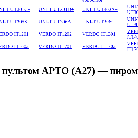
UNI-
NI-T UT301C+
UNI-T UT301D+
UNI-T UT302A+
UT3
UNI-
NI-T UT305S
UNI-T UT306A
UNI-T UT306C
UT3
VER
ERDO IT1201
VERDO IT1202
VERDO IT1301
IT14
VER
ERDO IT1602
VERDO IT1701
VERDO IT1702
IT17
с пультом АРТО (А27) — пиром