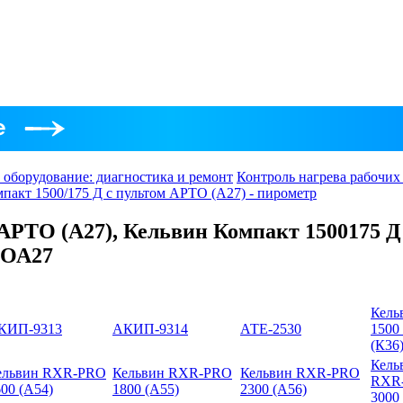
 оборудование: диагностика и ремонт
Контроль нагрева рабочих
пакт 1500/175 Д с пультом АРТО (А27) - пирометр
 АРТО (А27), Кельвин Компакт 1500175 Д
ТОА27
Кель
КИП-9313
АКИП-9314
АТЕ-2530
1500
(К36
Кель
ельвин RXR-PRO
Кельвин RXR-PRO
Кельвин RXR-PRO
RXR
00 (А54)
1800 (А55)
2300 (А56)
3000