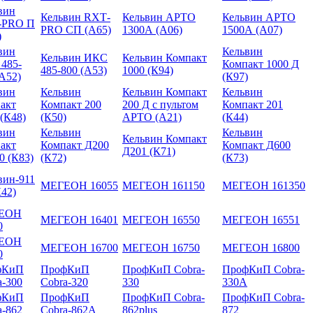
вин
Кельвин RXТ-
Кельвин АРТО
Кельвин АРТО
-PRO П
PRO СП (А65)
1300А (А06)
1500А (А07)
)
вин
Кельвин
Кельвин ИКС
Кельвин Компакт
485-
Компакт 1000 Д
485-800 (А53)
1000 (К94)
(А52)
(К97)
вин
Кельвин
Кельвин Компакт
Кельвин
акт
Компакт 200
200 Д с пультом
Компакт 201
 (К48)
(К50)
АРТО (А21)
(К44)
вин
Кельвин
Кельвин
Кельвин Компакт
акт
Компакт Д200
Компакт Д600
Д201 (К71)
0 (К83)
(К72)
(К73)
вин-911
МЕГЕОН 16055
МЕГЕОН 161150
МЕГЕОН 161350
К42)
ЕОН
МЕГЕОН 16401
МЕГЕОН 16550
МЕГЕОН 16551
0
ЕОН
МЕГЕОН 16700
МЕГЕОН 16750
МЕГЕОН 16800
0
фКиП
ПрофКиП
ПрофКиП Cobra-
ПрофКиП Cobra-
a-300
Cobra-320
330
330A
фКиП
ПрофКиП
ПрофКиП Cobra-
ПрофКиП Cobra-
a-862
Cobra-862A
862plus
872