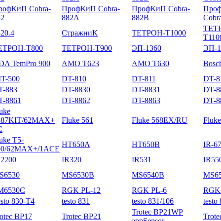
рофКиП Cobra-
ПрофКиП Cobra-
ПрофКиП Cobra-
Про
82
882A
882B
Cobr
ТЕТ
20.4
СтражниК
ТЕТРОН-Т1000
Т110
ЕТРОН-Т800
ТЕТРОН-Т900
ЭП-1360
ЭП-1
DA TemPro 900
AMO T623
AMO T630
Bosc
IT-500
DT-810
DT-811
DT-8
T-883
DT-8830
DT-8831
DT-8
T-8861
DT-8862
DT-8863
DT-8
uke
587KIT/62MAX+
Fluke 561
Fluke 568EX/RU
Fluke
C
uke T5-
HT650A
HT650B
IR-6
00/62MAX+/1ACE
R2200
IR320
IR531
IR55
S6530
MS6530B
MS6540B
MS6
M6530C
RGK PL-12
RGK PL-6
RGK 
sto 830-T4
testo 831
testo 831/106
testo
Trotec BP21WP
otec BP17
Trotec BP21
Trot
appSensor