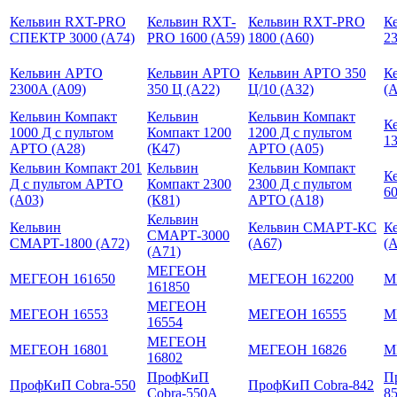
Кельвин RXT-PRO
Кельвин RXТ-
Кельвин RXТ-PRO
К
СПЕКТР 3000 (А74)
PRO 1600 (А59)
1800 (А60)
23
Кельвин АРТО
Кельвин АРТО
Кельвин АРТО 350
К
2300А (А09)
350 Ц (А22)
Ц/10 (А32)
(
Кельвин Компакт
Кельвин
Кельвин Компакт
К
1000 Д с пультом
Компакт 1200
1200 Д с пультом
13
АРТО (А28)
(К47)
АРТО (A05)
Кельвин Компакт 201
Кельвин
Кельвин Компакт
К
Д с пультом АРТО
Компакт 2300
2300 Д с пультом
60
(А03)
(К81)
АРТО (А18)
Кельвин
Кельвин
Кельвин СМАРТ-КС
К
СМАРТ-3000
СМАРТ-1800 (А72)
(А67)
(
(А71)
МЕГЕОН
МЕГЕОН 161650
МЕГЕОН 162200
М
161850
МЕГЕОН
МЕГЕОН 16553
МЕГЕОН 16555
М
16554
МЕГЕОН
МЕГЕОН 16801
МЕГЕОН 16826
М
16802
ПрофКиП
П
ПрофКиП Cobra-550
ПрофКиП Cobra-842
Cobra-550A
8