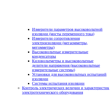
Измерители параметров высоковольтной
изоляции (мосты переменного тока)
Измерители сопротивления
электроизоляции (мегаомметры,
мегомметры)
Высоковольтные измерительные
конденсаторы
Киловольтметры и высоковольтные
делители напряжения (высоковольтные
измерительные системы)
Установки для высоковольтных испытаний
изоляции
Системы испытания изоляции
Контроль электрических величин и характеристик
электротехнического оборудования