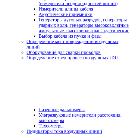
(измерители неоднородностей линий)
Измерители длины кабеля
Акустические приемники
Генераторы дуговых разрядов, генераторы
ударных волн, генераторы высоковольтные
импульсные, высоковольтные акустические
Выбор кабеля из пучка и фазы
Определение мест повреждений воздушных
линий
Оборудование для сварки проводов
Определение стрел провеса воздушных ЛЭП
Лазерные дальномеры
Ультразвуковые измерители расстояния,
высотомеры
Тахеометры
Индикаторы тока воздушных линий