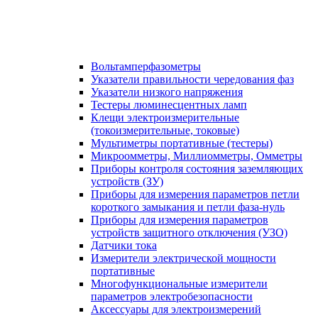
Вольтамперфазометры
Указатели правильности чередования фаз
Указатели низкого напряжения
Тестеры люминесцентных ламп
Клещи электроизмерительные
(токоизмерительные, токовые)
Мультиметры портативные (тестеры)
Микроомметры, Миллиомметры, Омметры
Приборы контроля состояния заземляющих
устройств (ЗУ)
Приборы для измерения параметров петли
короткого замыкания и петли фаза-нуль
Приборы для измерения параметров
устройств защитного отключения (УЗО)
Датчики тока
Измерители электрической мощности
портативные
Многофункциональные измерители
параметров электробезопасности
Аксессуары для электроизмерений