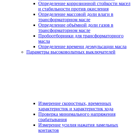
Определение коррозионной стойкости масел
и стабильности против окисления
Определение массовой доли влаги в
трансформаторном масле
Определение объёмной доли газов в
трансформаторном масле
Пробоотборники для трансформаторного
масла
Определение времени деэмульсации масла
Параметры высоковольтных выключателей
Измерение скоростных, временных
характеристик и характеристик хода
Проверка минимального напряжения
срабатывания
Измерение усилия нажатия ламельных
контактов