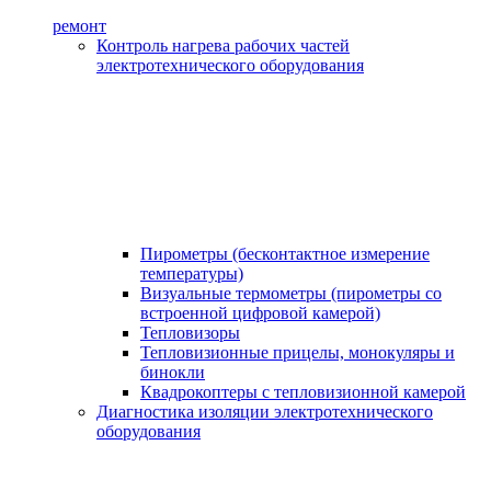
ремонт
Контроль нагрева рабочих частей
электротехнического оборудования
Пирометры (бесконтактное измерение
температуры)
Визуальные термометры (пирометры со
встроенной цифровой камерой)
Тепловизоры
Тепловизионные прицелы, монокуляры и
бинокли
Квадрокоптеры с тепловизионной камерой
Диагностика изоляции электротехнического
оборудования