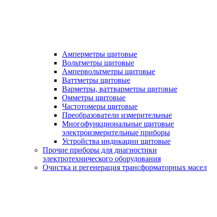
Амперметры щитовые
Вольтметры щитовые
Ампервольтметры щитовые
Ваттметры щитовые
Варметры, ваттварметры щитовые
Омметры щитовые
Частотомеры щитовые
Преобразователи измерительные
Многофункциональные щитовые
электроизмерительные приборы
Устройства индикации щитовые
Прочие приборы для диагностики
электротехнического оборудования
Очистка и регенерация трансформаторных масел