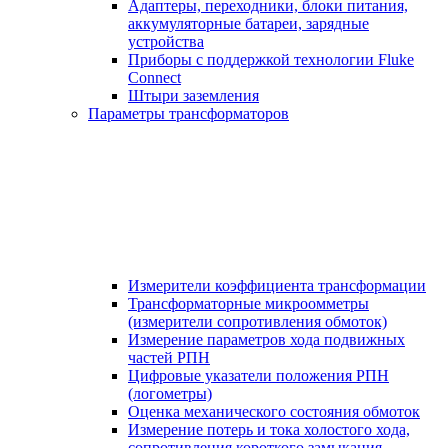
Адаптеры, переходники, блоки питания,
аккумуляторные батареи, зарядные
устройства
Приборы с поддержкой технологии Fluke
Connect
Штыри заземления
Параметры трансформаторов
Измерители коэффициента трансформации
Трансформаторные микроомметры
(измерители сопротивления обмоток)
Измерение параметров хода подвижных
частей РПН
Цифровые указатели положения РПН
(логометры)
Оценка механического состояния обмоток
Измерение потерь и тока холостого хода,
сопротивления короткого замыкания