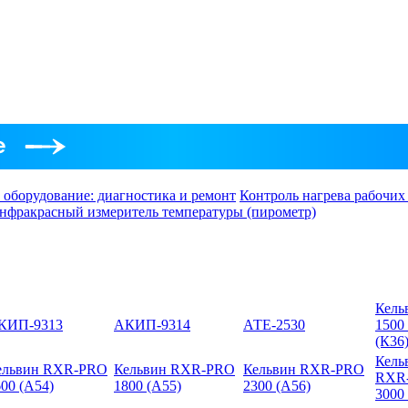
 оборудование: диагностика и ремонт
Контроль нагрева рабочих
нфракрасный измеритель температуры (пирометр)
Кель
КИП-9313
АКИП-9314
АТЕ-2530
1500
(К36
Кель
ельвин RXR-PRO
Кельвин RXR-PRO
Кельвин RXR-PRO
RXR
00 (А54)
1800 (А55)
2300 (А56)
3000