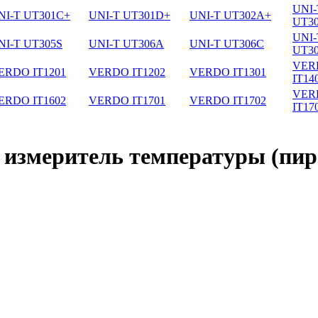
UNI-
NI-T UT301C+
UNI-T UT301D+
UNI-T UT302A+
UT3
UNI-
NI-T UT305S
UNI-T UT306A
UNI-T UT306C
UT3
VER
ERDO IT1201
VERDO IT1202
VERDO IT1301
IT14
VER
ERDO IT1602
VERDO IT1701
VERDO IT1702
IT17
измеритель температуры (пир