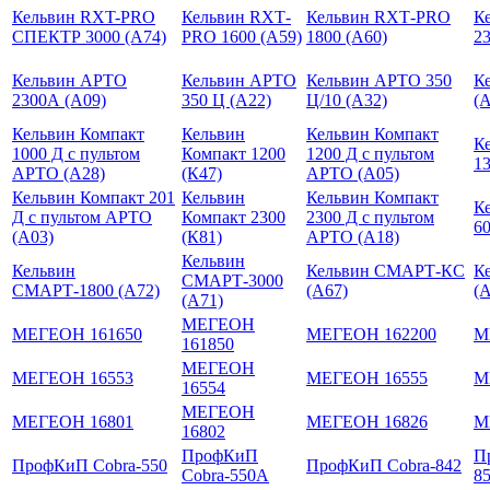
Кельвин RXT-PRO
Кельвин RXТ-
Кельвин RXТ-PRO
К
СПЕКТР 3000 (А74)
PRO 1600 (А59)
1800 (А60)
23
Кельвин АРТО
Кельвин АРТО
Кельвин АРТО 350
К
2300А (А09)
350 Ц (А22)
Ц/10 (А32)
(
Кельвин Компакт
Кельвин
Кельвин Компакт
К
1000 Д с пультом
Компакт 1200
1200 Д с пультом
13
АРТО (А28)
(К47)
АРТО (A05)
Кельвин Компакт 201
Кельвин
Кельвин Компакт
К
Д с пультом АРТО
Компакт 2300
2300 Д с пультом
60
(А03)
(К81)
АРТО (А18)
Кельвин
Кельвин
Кельвин СМАРТ-КС
К
СМАРТ-3000
СМАРТ-1800 (А72)
(А67)
(
(А71)
МЕГЕОН
МЕГЕОН 161650
МЕГЕОН 162200
М
161850
МЕГЕОН
МЕГЕОН 16553
МЕГЕОН 16555
М
16554
МЕГЕОН
МЕГЕОН 16801
МЕГЕОН 16826
М
16802
ПрофКиП
П
ПрофКиП Cobra-550
ПрофКиП Cobra-842
Cobra-550A
8