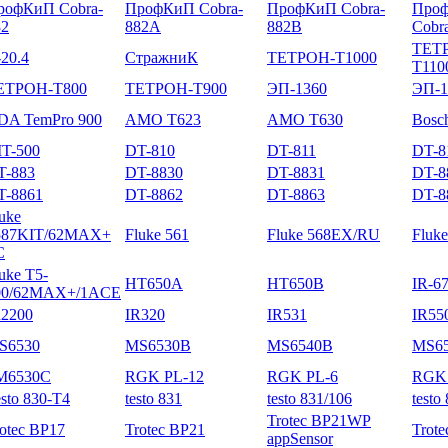
рофКиП Cobra-
ПрофКиП Cobra-
ПрофКиП Cobra-
Про
82
882A
882B
Cobr
ТЕТ
20.4
СтражниК
ТЕТРОН-Т1000
Т110
ЕТРОН-Т800
ТЕТРОН-Т900
ЭП-1360
ЭП-1
DA TemPro 900
AMO T623
AMO T630
Bosc
IT-500
DT-810
DT-811
DT-8
T-883
DT-8830
DT-8831
DT-8
T-8861
DT-8862
DT-8863
DT-8
uke
587KIT/62MAX+
Fluke 561
Fluke 568EX/RU
Fluke
C
uke T5-
HT650A
HT650B
IR-6
00/62MAX+/1ACE
R2200
IR320
IR531
IR55
S6530
MS6530B
MS6540B
MS6
M6530C
RGK PL-12
RGK PL-6
RGK 
sto 830-T4
testo 831
testo 831/106
testo
Trotec BP21WP
otec BP17
Trotec BP21
Trot
appSensor