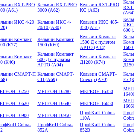
Кель
ельвин RXТ-PRO
Кельвин RXТ-PRO
Кельвин RXТ-PRO
RXТ
00 (А61)
3000 (А62)
КС (А63)
(А64
Кель
ельвин ИКС 4-20
Кельвин ИКС 4-
Кельвин ИКС 485-
ИКС 
А20)
20/10 (А30)
350 (А51)
600 
Кельвин Компакт
Кель
ельвин Компакт
Кельвин Компакт
1500 Д с пультом
Комп
00 (К77)
1500 (К60)
АРТО (А14)
1600
Кельвин Компакт
Кель
ельвин Компакт
Кельвин Компакт
600 Д с пультом
Комп
0 (К46)
Д1200 (К74)
АРТО (А04)
Д150
ельвин СМАРТ-П
Кельвин СМАРТ-
Кельвин СМАРТ-
Кель
А68)
СП (А69)
Спектр (А70)
Ex (
МЕГ
ЕГЕОН 16250
МЕГЕОН 16280
МЕГЕОН 16350
1640
МЕГ
ЕГЕОН 16620
МЕГЕОН 16640
МЕГЕОН 16650
1666
ПрофКиП Cobra-
Про
ЕГЕОН 16900
МЕГЕОН 16950
110A
Cobr
рофКиП Cobra-
ПрофКиП Cobra-
ПрофКиП Cobra-
Про
52
852A
852B
Cobr