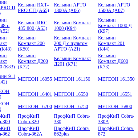
вин
Кельвин RXТ-
Кельвин АРТО
Кельвин АРТО
-PRO П
PRO СП (А65)
1300А (А06)
1500А (А07)
)
вин
Кельвин
Кельвин ИКС
Кельвин Компакт
485-
Компакт 1000 Д
485-800 (А53)
1000 (К94)
(А52)
(К97)
вин
Кельвин
Кельвин Компакт
Кельвин
акт
Компакт 200
200 Д с пультом
Компакт 201
 (К48)
(К50)
АРТО (А21)
(К44)
вин
Кельвин
Кельвин
Кельвин Компакт
акт
Компакт Д200
Компакт Д600
Д201 (К71)
0 (К83)
(К72)
(К73)
вин-911
МЕГЕОН 16055
МЕГЕОН 161150
МЕГЕОН 161350
К42)
ЕОН
МЕГЕОН 16401
МЕГЕОН 16550
МЕГЕОН 16551
0
ЕОН
МЕГЕОН 16700
МЕГЕОН 16750
МЕГЕОН 16800
0
фКиП
ПрофКиП
ПрофКиП Cobra-
ПрофКиП Cobra-
a-300
Cobra-320
330
330A
фКиП
ПрофКиП
ПрофКиП Cobra-
ПрофКиП Cobra-
a-862
Cobra-862A
862plus
872