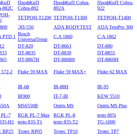
фКиП
ПрофКиП
ПрофКиП Cobra-
ПрофКиП Cobra-
a-882C
Cobra-892
892A
922
РОН-
ТЕТРОН-Т1200
ТЕТРОН-Т1300
ТЕТРОН-Т1400
0
800
ЭП-550
ADA BODYTEST
ADA TemPro 300
Bosch
h PTD 1
C.A 1860
C.A 1862
UniversalTemp
12
DT-820
DT-8663
DT-880
833
DT-8835
DT-8839
DT-8855
865
DT-8867H
DT-8868H
DT-8869H
 572-2
Fluke 59 MAX
Fluke 59 MAX+
Fluke 62 MAX
7
IR-68
IR-88H
IR-95
0
IR900
IT-7-IR
KEW 5510
550A
MS6550B
Optris MS
Optris MS Plus
PL-7
RGK PL-7 Max
RGK PL-8
testo 805i
 835-H1
testo 835-T1
testo 835-T2
TG-1000
ec BP25
Trotec RP05
Trotec TP10
Trotec TP7