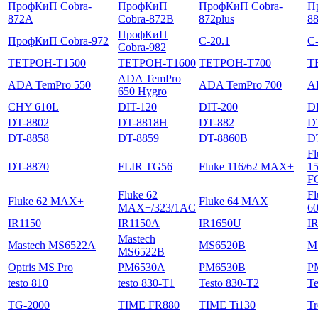
ПрофКиП Cobra-
ПрофКиП
ПрофКиП Cobra-
П
872A
Cobra-872B
872plus
8
ПрофКиП
ПрофКиП Cobra-972
С-20.1
С-
Cobra-982
ТЕТРОН-Т1500
ТЕТРОН-Т1600
ТЕТРОН-Т700
Т
ADA TemPro
ADA TemPro 550
ADA TemPro 700
A
650 Hygro
CHY 610L
DIT-120
DIT-200
D
DT-8802
DT-8818H
DT-882
D
DT-8858
DT-8859
DT-8860B
D
Fl
DT-8870
FLIR TG56
Fluke 116/62 MAX+
1
F
Fluke 62
Fl
Fluke 62 MAX+
Fluke 64 MAX
MAX+/323/1AC
6
IR1150
IR1150A
IR1650U
I
Mastech
Mastech MS6522A
MS6520B
M
MS6522B
Optris MS Pro
PM6530A
PM6530B
P
testo 810
testo 830-T1
Testo 830-T2
Te
TG-2000
TIME FR880
TIME Ti130
Tr