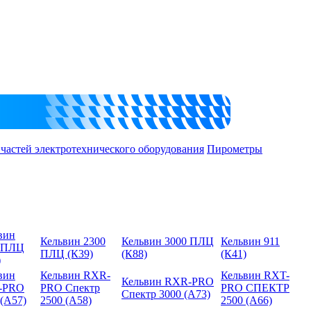
 частей электротехнического оборудования
Пирометры
вин
Кельвин 2300
Кельвин 3000 ПЛЦ
Кельвин 911
 ПЛЦ
ПЛЦ (К39)
(К88)
(К41)
)
вин
Кельвин RXR-
Кельвин RXT-
Кельвин RXR-PRO
-PRO
PRO Спектр
PRO СПЕКТР
Спектр 3000 (А73)
 (А57)
2500 (А58)
2500 (А66)