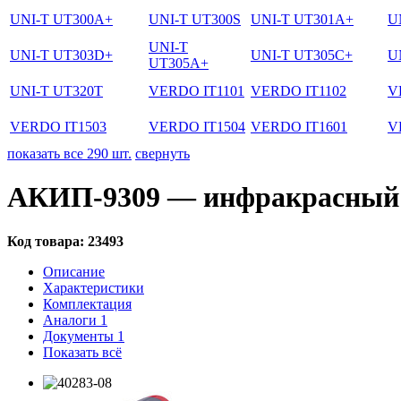
UNI-T UT300A+
UNI-T UT300S
UNI-T UT301A+
U
UNI-T
UNI-T UT303D+
UNI-T UT305C+
U
UT305A+
UNI-T UT320T
VERDO IT1101
VERDO IT1102
V
VERDO IT1503
VERDO IT1504
VERDO IT1601
V
показать все 290 шт.
свернуть
АКИП-9309 — инфракрасный 
Код товара:
23493
Описание
Характеристики
Комплектация
Аналоги
1
Документы
1
Показать всё