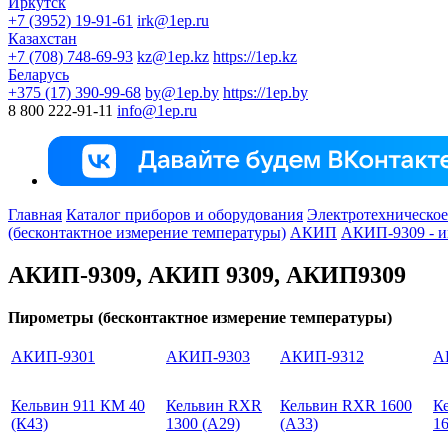
Иркутск
+7 (3952) 19-91-61
irk@1ep.ru
Казахстан
+7 (708) 748-69-93
kz@1ep.kz
https://1ep.kz
Беларусь
+375 (17) 390-99-68
by@1ep.by
https://1ep.by
8 800 222-91-11
info@1ep.ru
Главная
Каталог приборов и оборудования
Электротехническое
(бесконтактное измерение температуры)
АКИП
АКИП-9309 - и
АКИП-9309, АКИП 9309, АКИП9309
Пирометры (бесконтактное измерение температуры)
АКИП-9301
АКИП-9303
АКИП-9312
А
Кельвин 911 КМ 40
Кельвин RXR
Кельвин RXR 1600
К
(К43)
1300 (А29)
(А33)
16