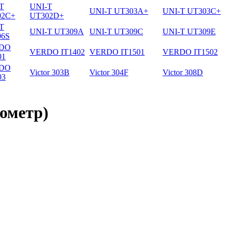
T
UNI-T
UNI-T UT303A+
UNI-T UT303C+
02C+
UT302D+
T
UNI-T UT309A
UNI-T UT309C
UNI-T UT309E
06S
DO
VERDO IT1402
VERDO IT1501
VERDO IT1502
01
DO
Victor 303B
Victor 304F
Victor 308D
03
ометр)