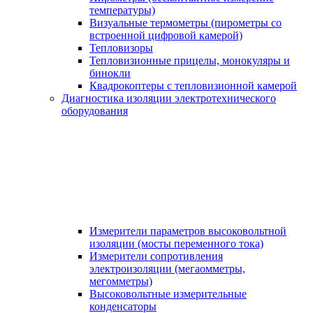
температуры)
Визуальные термометры (пирометры со
встроенной цифровой камерой)
Тепловизоры
Тепловизионные прицелы, монокуляры и
бинокли
Квадрокоптеры с тепловизионной камерой
Диагностика изоляции электротехнического
оборудования
Измерители параметров высоковольтной
изоляции (мосты переменного тока)
Измерители сопротивления
электроизоляции (мегаомметры,
мегомметры)
Высоковольтные измерительные
конденсаторы