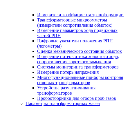
Измерители коэффициента трансформации
Трансформаторные микроомметры
(измерители сопротивления обмоток)
Измерение параметров хода подвижных
частей РПН
Цифровые указатели положения РПН
(логометры)
Оценка механического состояния обмоток
Измерение потерь и тока холостого хода,
сопротивления короткого замыкания
Системы мониторинга трансформаторов
Измерение потерь напряжения
Многофункциональные приборы контроля
силовых трансформаторов
Устройства размагничивания
трансформаторов
Пробоотборники для отбора проб газов
Параметры трансформаторных масел