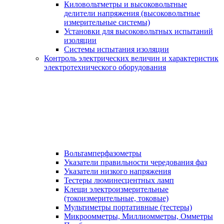
Киловольтметры и высоковольтные
делители напряжения (высоковольтные
измерительные системы)
Установки для высоковольтных испытаний
изоляции
Системы испытания изоляции
Контроль электрических величин и характеристик
электротехнического оборудования
Вольтамперфазометры
Указатели правильности чередования фаз
Указатели низкого напряжения
Тестеры люминесцентных ламп
Клещи электроизмерительные
(токоизмерительные, токовые)
Мультиметры портативные (тестеры)
Микроомметры, Миллиомметры, Омметры