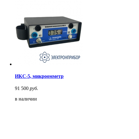
ИКС-5, микроомметр
91 500
руб.
в наличии