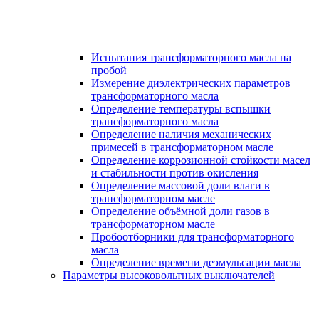
Испытания трансформаторного масла на
пробой
Измерение диэлектрических параметров
трансформаторного масла
Определение температуры вспышки
трансформаторного масла
Определение наличия механических
примесей в трансформаторном масле
Определение коррозионной стойкости масел
и стабильности против окисления
Определение массовой доли влаги в
трансформаторном масле
Определение объёмной доли газов в
трансформаторном масле
Пробоотборники для трансформаторного
масла
Определение времени деэмульсации масла
Параметры высоковольтных выключателей