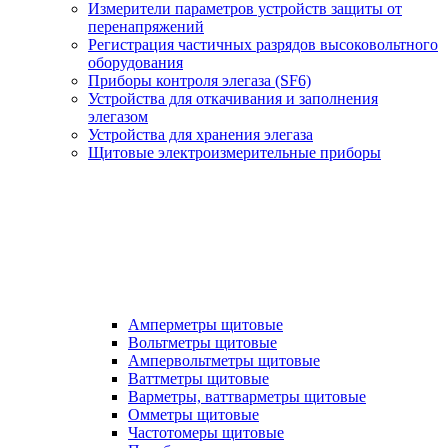
Измерители параметров устройств защиты от
перенапряжений
Регистрация частичных разрядов высоковольтного
оборудования
Приборы контроля элегаза (SF6)
Устройства для откачивания и заполнения
элегазом
Устройства для хранения элегаза
Щитовые электроизмерительные приборы
Амперметры щитовые
Вольтметры щитовые
Ампервольтметры щитовые
Ваттметры щитовые
Варметры, ваттварметры щитовые
Омметры щитовые
Частотомеры щитовые