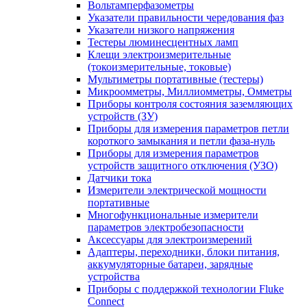
Вольтамперфазометры
Указатели правильности чередования фаз
Указатели низкого напряжения
Тестеры люминесцентных ламп
Клещи электроизмерительные
(токоизмерительные, токовые)
Мультиметры портативные (тестеры)
Микроомметры, Миллиомметры, Омметры
Приборы контроля состояния заземляющих
устройств (ЗУ)
Приборы для измерения параметров петли
короткого замыкания и петли фаза-нуль
Приборы для измерения параметров
устройств защитного отключения (УЗО)
Датчики тока
Измерители электрической мощности
портативные
Многофункциональные измерители
параметров электробезопасности
Аксессуары для электроизмерений
Адаптеры, переходники, блоки питания,
аккумуляторные батареи, зарядные
устройства
Приборы с поддержкой технологии Fluke
Connect