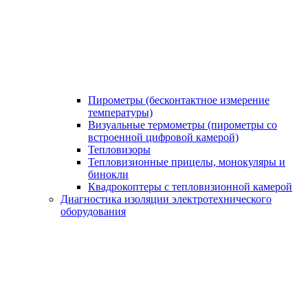
Пирометры (бесконтактное измерение
температуры)
Визуальные термометры (пирометры со
встроенной цифровой камерой)
Тепловизоры
Тепловизионные прицелы, монокуляры и
бинокли
Квадрокоптеры с тепловизионной камерой
Диагностика изоляции электротехнического
оборудования