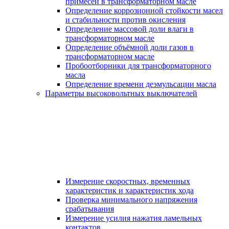
примесей в трансформаторном масле
Определение коррозионной стойкости масел
и стабильности против окисления
Определение массовой доли влаги в
трансформаторном масле
Определение объёмной доли газов в
трансформаторном масле
Пробоотборники для трансформаторного
масла
Определение времени деэмульсации масла
Параметры высоковольтных выключателей
Измерение скоростных, временных
характеристик и характеристик хода
Проверка минимального напряжения
срабатывания
Измерение усилия нажатия ламельных
контактов