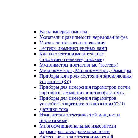
Вольтамперфазометры
Указатели правильности чередования фаз
Указатели низкого напряжения
Тестеры люминесцентных ламп
Клещи электроизмерительные
(токоизмерительные, токовые)
Мультиметры портативные (тестеры)
Микроомметры, Миллиомметры, Омметры
Приборы контроля состояния заземляющих
устройств (ЗУ)
Приборы для измерения параметров петли
короткого замыкания и петли фаза-нуль
Приборы для измерения параметров
устройств защитного отключения (УЗО)
Датчики тока
Измерители электрической мощности
портативные
Многофункциональные измерители
параметров электробезопасности
Аксессуары для электроизмерений