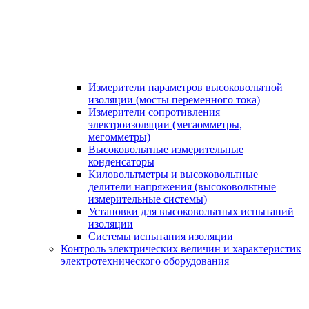
Измерители параметров высоковольтной
изоляции (мосты переменного тока)
Измерители сопротивления
электроизоляции (мегаомметры,
мегомметры)
Высоковольтные измерительные
конденсаторы
Киловольтметры и высоковольтные
делители напряжения (высоковольтные
измерительные системы)
Установки для высоковольтных испытаний
изоляции
Системы испытания изоляции
Контроль электрических величин и характеристик
электротехнического оборудования