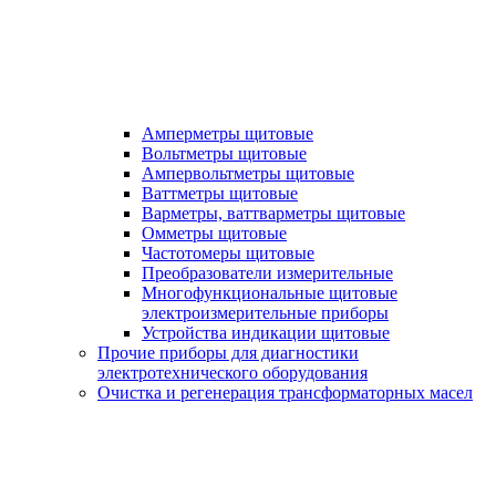
Амперметры щитовые
Вольтметры щитовые
Ампервольтметры щитовые
Ваттметры щитовые
Варметры, ваттварметры щитовые
Омметры щитовые
Частотомеры щитовые
Преобразователи измерительные
Многофункциональные щитовые
электроизмерительные приборы
Устройства индикации щитовые
Прочие приборы для диагностики
электротехнического оборудования
Очистка и регенерация трансформаторных масел