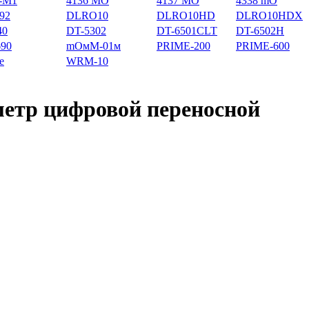
-М1
4136 MO
4137 MO
4338 mO
92
DLRO10
DLRO10HD
DLRO10HDX
40
DT-5302
DT-6501CLT
DT-6502H
90
mОмМ-01м
PRIME-200
PRIME-600
e
WRM-10
тр цифровой переносной