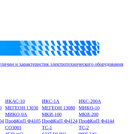
еличин и характеристик электротехнического оборудования
ИКАС-10
ИКС-1А
ИКС-200А
0
МЕГЕОН 13030
МЕГЕОН 13080
МИКО-10
МИКО-9А
МКИ-100
МКИ-200
04
ПрофКиП Ф4105
ПрофКиП Ф4124
ПрофКиП Ф4144
СО3001
ТС-1
ТС-2