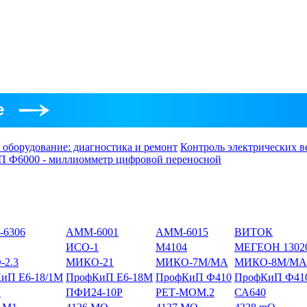
 оборудование: диагностика и ремонт
Контроль электрических в
 Ф6000 - миллиомметр цифровой переносной
6306
АММ-6001
АММ-6015
ВИТОК
ИСО-1
М4104
МЕГЕОН 1302
2.3
МИКО-21
МИКО-7М/МА
МИКО-8М/MA
иП Е6-18/1М
ПрофКиП Е6-18М
ПрофКиП Ф410
ПрофКиП Ф41
1
ПФИ24-10Р
РЕТ-МОМ.2
СА640