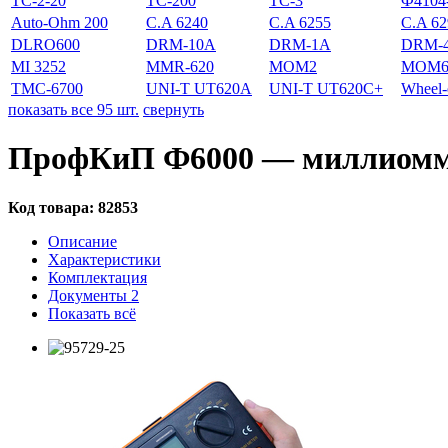
ТС-2-20
ТС-200
ТС-3
Ф4104
Auto-Ohm 200
C.A 6240
C.A 6255
C.A 62
DLRO600
DRM-10A
DRM-1A
DRM-
MI 3252
MMR-620
MOM2
MOM6
TMC-6700
UNI-T UT620A
UNI-T UT620C+
Wheel-
показать все 95 шт.
свернуть
ПрофКиП Ф6000 — миллиомме
Код товара:
82853
Описание
Характеристики
Комплектация
Документы
2
Показать всё