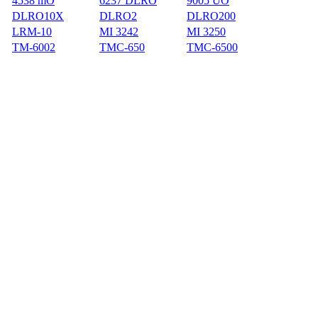
4538 mO
6237 DLRO
9005 UO
DLRO10X
DLRO2
DLRO200
LRM-10
MI 3242
MI 3250
TM-6002
TMC-650
TMC-6500