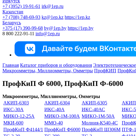
Иркутск
+7 (3952) 19-91-61
irk@1ep.ru
Казахстан
+7 (708) 748-69-93
kz@1ep.kz
https://1ep.kz
Беларусь
+375 (17) 390-99-68
by@1ep.by
https://1ep.by
8 800 222-91-11
info@1ep.ru
Главная
Каталог приборов и оборудования
Электротехническое
Микроомметры, Миллиомметры, Омметры
ПрофКИП
ПрофКиП
ПрофКиП Ф 6000, ПрофКиП Ф-6000
Микроомметры, Миллиомметры, Омметры
АКИП-6303
АКИП-6304
АКИП-6305
АКИП-
ИКС-30А
ИКС-40А
ИКС-40АС
ИКС-5
МИКО-12-25А
МИКО-1М-100А
МИКО-1М-50А
МИКО-
МКИ-600
ММО-40
Молния-К540-4С
ПрофК
ПрофКиП Ф4144/1
ПрофКиП Ф6000
ПрофКиП Щ306М
ПТФ-