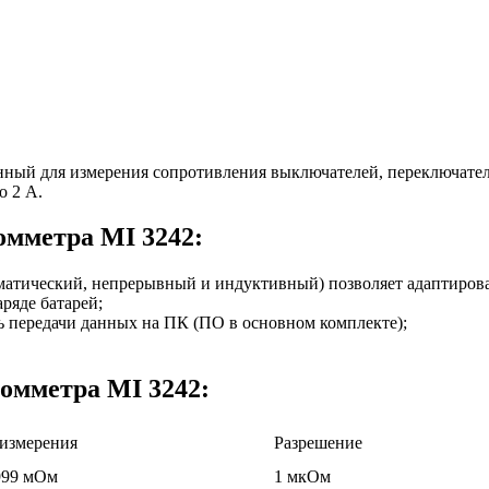
нный для измерения сопротивления выключателей, переключател
о 2 А.
мметра MI 3242:
матический, непрерывный и индуктивный) позволяет адаптирова
ряде батарей;
ть передачи данных на ПК (ПО в основном комплекте);
омметра MI 3242:
измерения
Разрешение
999 мОм
1 мкОм