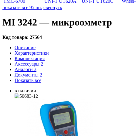
TMC-6700
UNI-T UT620A
UNI-T UT620C+
Wheel-
показать все 95 шт.
свернуть
MI 3242 — микроомметр
Код товара:
27564
Описание
Характеристики
Комплектация
Аксессуары
2
Аналоги
3
Документы
2
Показать всё
в наличии