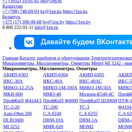
+7 (3952) 19-91-61
irk@1ep.ru
Казахстан
+7 (708) 748-69-93
kz@1ep.kz
https://1ep.kz
Беларусь
+375 (17) 390-99-68
by@1ep.by
https://1ep.by
8 800 222-91-11
info@1ep.ru
Главная
Каталог приборов и оборудования
Электротехническое
Микроомметры, Миллиомметры, Омметры
Metrel
MI 3242 - ми
Микроомметры, Миллиомметры, Омметры
АКИП-6303
АКИП-6304
АКИП-6305
АКИП-
ИКС-30А
ИКС-40А
ИКС-40АС
ИКС-5
МИКО-12-25А
МИКО-1М-100А
МИКО-1М-50А
МИКО-
МКИ-600
ММО-40
Молния-К540-4С
ПрофК
ПрофКиП Ф4144/1
ПрофКиП Ф6000
ПрофКиП Щ306М
ПТФ-
ТС-2-20
ТС-200
ТС-3
Ф4104
Auto-Ohm 200
C.A 6240
C.A 6255
C.A 62
DLRO600
DRM-10A
DRM-1A
DRM-
MI 3252
MMR-620
MOM2
MOM6