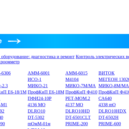
 оборудование: диагностика и ремонт
Контроль электрических в
кроомметр
6306
АММ-6001
АММ-6015
ВИТОК
ИСО-1
М4104
МЕГЕОН 1302
2.3
МИКО-21
МИКО-7М/МА
МИКО-8М/MA
иП Е6-18/1М
ПрофКиП Е6-18М
ПрофКиП Ф410
ПрофКиП Ф41
1
ПФИ24-10Р
РЕТ-МОМ.2
СА640
-М1
4136 MO
4137 MO
4338 mO
92
DLRO10
DLRO10HD
DLRO10HDX
40
DT-5302
DT-6501CLT
DT-6502H
90
mОмМ-01м
PRIME-200
PRIME-600