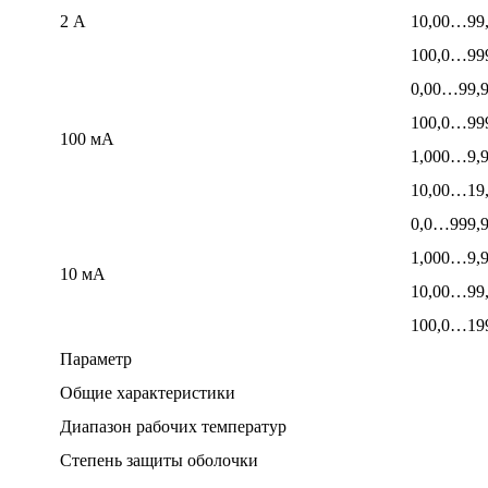
2 А
10,00…99
100,0…99
0,00…99,
100,0…99
100 мА
1,000…9,
10,00…19
0,0…999,
1,000…9,
10 мА
10,00…99
100,0…19
Параметр
Общие характеристики
Диапазон рабочих температур
Степень защиты оболочки