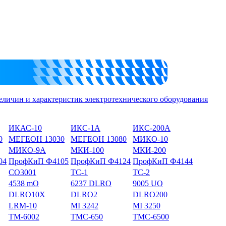
еличин и характеристик электротехнического оборудования
ИКАС-10
ИКС-1А
ИКС-200А
0
МЕГЕОН 13030
МЕГЕОН 13080
МИКО-10
МИКО-9А
МКИ-100
МКИ-200
04
ПрофКиП Ф4105
ПрофКиП Ф4124
ПрофКиП Ф4144
СО3001
ТС-1
ТС-2
4538 mO
6237 DLRO
9005 UO
DLRO10X
DLRO2
DLRO200
LRM-10
MI 3242
MI 3250
TM-6002
TMC-650
TMC-6500