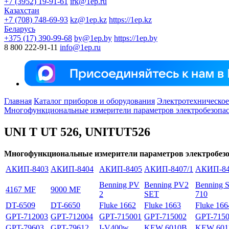
+7 (3952) 19-91-61
irk@1ep.ru
Казахстан
+7 (708) 748-69-93
kz@1ep.kz
https://1ep.kz
Беларусь
+375 (17) 390-99-68
by@1ep.by
https://1ep.by
8 800 222-91-11
info@1ep.ru
Главная
Каталог приборов и оборудования
Электротехническое
Многофункциональные измерители параметров электробезопа
UNI T UT 526, UNITUT526
Многофункциональные измерители параметров электробезо
АКИП-8403
АКИП-8404
АКИП-8405
АКИП-8407/1
АКИП-84
Benning PV
Benning PV2
Benning 
4167 MF
9000 MF
2
SET
710
DT-6509
DT-6650
Fluke 1662
Fluke 1663
Fluke 16
GPT-712003
GPT-712004
GPT-715001
GPT-715002
GPT-715
GPT-79603
GPT-79612
I-V400w
KEW 6010B
KEW 601