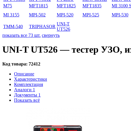
M75
MFT1815
MFT1825
MFT1835
MI 3100 
MI 3155
MPI-502
MPI-520
MPI-525
MPI-530
UNI-T
TMM-540
TRIPHASOR
UT526
показать все 73 шт.
свернуть
UNI-T UT526 — тестер УЗО, и
Код товара:
72412
Описание
Характеристики
Комплектация
Аналоги
1
Документы
1
Показать всё