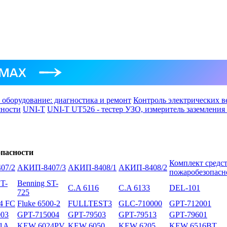
 оборудование: диагностика и ремонт
Контроль электрических в
сности
UNI-T
UNI-T UT526 - тестер УЗО, измеритель заземлени
пасности
Комплект средст
07/2
АКИП-8407/3
АКИП-8408/1
АКИП-8408/2
пожаробезопасн
ST-
Benning ST-
C.A 6116
C.A 6133
DEL-101
725
64 FC
Fluke 6500-2
FULLTEST3
GLC-710000
GPT-712001
003
GPT-715004
GPT-79503
GPT-79513
GPT-79601
1A
KEW 6024PV
KEW 6050
KEW 6205
KEW 6516BT