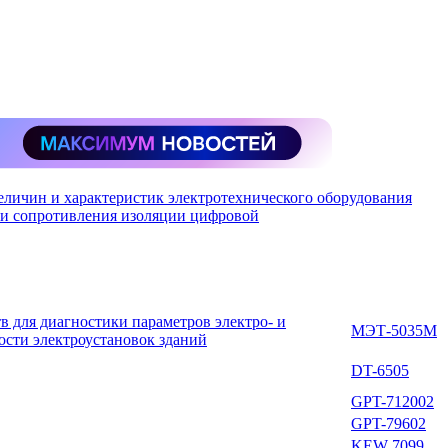
еличин и характеристик электротехнического оборудования
я и сопротивления изоляции цифровой
в для диагностики параметров электро- и
МЭТ-5035М
ости электроустановок зданий
DT-6505
GPT-712002
GPT-79602
KEW 7099