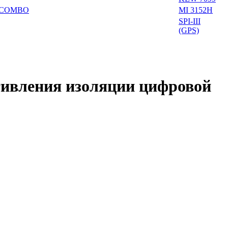
stCOMBO
MI 3152H
SPI-III
(GPS)
тивления изоляции цифровой