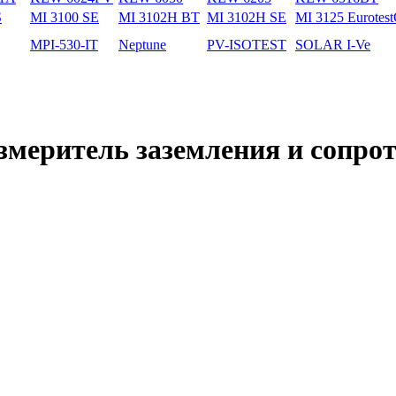
S
MI 3100 SE
MI 3102H BT
MI 3102H SE
MI 3125 Eurote
MPI-530-IT
Neptune
PV-ISOTEST
SOLAR I-Ve
змеритель заземления и сопро