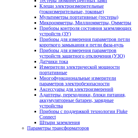
Тестеры люминесцентных ламп
Клещи электроизмерительные
(токоизмерительные, токовые)
Мультиметры портативные (тестеры)
Микроомметры, Миллиомметры, Омметры
Приборы контроля состояния заземляющих
устройств (ЗУ)
Приборы для измерения параметров петли
короткого замыкания и петли фаза-нуль
Приборы для измерения параметров
устройств защитного отключения (УЗО)
Датчики тока
Измерители электрической мощности
портативные
Многофункциональные измерители
параметров электробезопасности
Аксессуары для электроизмерений
Адаптеры, переходники, блоки питания,
аккумуляторные батареи, зарядные
устройства
Приборы с поддержкой технологии Fluke
Connect
Штыри заземления
Параметры трансформаторов