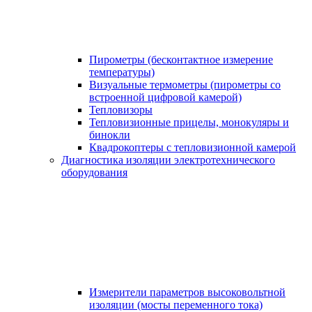
Пирометры (бесконтактное измерение
температуры)
Визуальные термометры (пирометры со
встроенной цифровой камерой)
Тепловизоры
Тепловизионные прицелы, монокуляры и
бинокли
Квадрокоптеры с тепловизионной камерой
Диагностика изоляции электротехнического
оборудования
Измерители параметров высоковольтной
изоляции (мосты переменного тока)