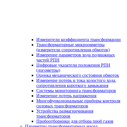
Измерители коэффициента трансформации
Трансформаторные микроомметры
(измерители сопротивления обмоток)
Измерение параметров хода подвижных
частей РПН
Цифровые указатели положения РПН
(логометры)
Оценка механического состояния обмоток
Измерение потерь и тока холостого хода,
сопротивления короткого замыкания
Системы мониторинга трансформаторов
Измерение потерь напряжения
Многофункциональные приборы контроля
силовых трансформаторов
Устройства размагничивания
трансформаторов
Пробоотборники для отбора проб газов
Параметры трансформаторных масел