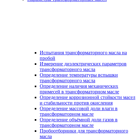
Испытания трансформаторного масла на
пробой
Измерение диэлектрических параметров
трансформаторного масла
Определение температуры вспышки
трансформаторного масла
Определение наличия механических
примесей в трансформаторном масле
Определение коррозионной стойкости масел
и стабильности против окисления
Определение массовой доли влаги в
трансформаторном масле
Определение объёмной доли газов в
трансформаторном масле
Пробоотборники для трансформаторного
масла