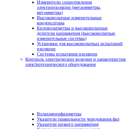
Измерители сопротивления
электроизоляции (мегаомметры,
мегомметры)
Высоковольтные измерительные
конденсаторы
Киловольтметры и высоковольтные
делители напряжения (высоковольтные
измерительные системы)
Установки для высоковольтных испытаний
изоляции
Системы испытания изоляции
Контроль электрических величин и характеристик
электротехнического оборудования
Вольтамперфазометры
Указатели правильности чередования фаз
Указатели низкого напряжения