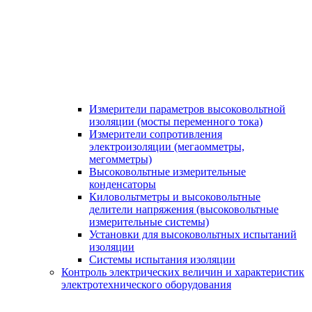
Измерители параметров высоковольтной
изоляции (мосты переменного тока)
Измерители сопротивления
электроизоляции (мегаомметры,
мегомметры)
Высоковольтные измерительные
конденсаторы
Киловольтметры и высоковольтные
делители напряжения (высоковольтные
измерительные системы)
Установки для высоковольтных испытаний
изоляции
Системы испытания изоляции
Контроль электрических величин и характеристик
электротехнического оборудования