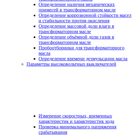
Определение наличия механических
примесей в трансформаторном масле
Определение коррозионной стойкости масел
и стабильности против окисления
Определение массовой доли влаги в
трансформаторном масле
Определение объёмной доли газов в
трансформаторном масле
Пробоотборники для трансформаторного
масла
Определение времени деэмульсации масла
Параметры высоковольтных выключателей
Измерение скоростных, временных
характеристик и характеристик хода
Проверка минимального напряжения
срабатывания