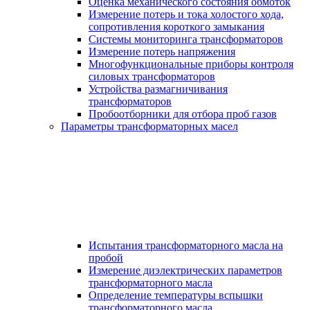
Оценка механического состояния обмоток
Измерение потерь и тока холостого хода,
сопротивления короткого замыкания
Системы мониторинга трансформаторов
Измерение потерь напряжения
Многофункциональные приборы контроля
силовых трансформаторов
Устройства размагничивания
трансформаторов
Пробоотборники для отбора проб газов
Параметры трансформаторных масел
Испытания трансформаторного масла на
пробой
Измерение диэлектрических параметров
трансформаторного масла
Определение температуры вспышки
трансформаторного масла