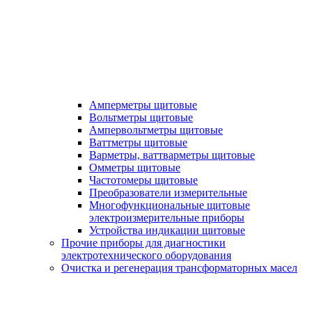
Амперметры щитовые
Вольтметры щитовые
Ампервольтметры щитовые
Ваттметры щитовые
Варметры, ваттварметры щитовые
Омметры щитовые
Частотомеры щитовые
Преобразователи измерительные
Многофункциональные щитовые
электроизмерительные приборы
Устройства индикации щитовые
Прочие приборы для диагностики
электротехнического оборудования
Очистка и регенерация трансформаторных масел