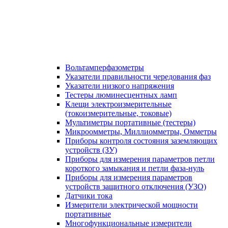
Вольтамперфазометры
Указатели правильности чередования фаз
Указатели низкого напряжения
Тестеры люминесцентных ламп
Клещи электроизмерительные
(токоизмерительные, токовые)
Мультиметры портативные (тестеры)
Микроомметры, Миллиомметры, Омметры
Приборы контроля состояния заземляющих
устройств (ЗУ)
Приборы для измерения параметров петли
короткого замыкания и петли фаза-нуль
Приборы для измерения параметров
устройств защитного отключения (УЗО)
Датчики тока
Измерители электрической мощности
портативные
Многофункциональные измерители