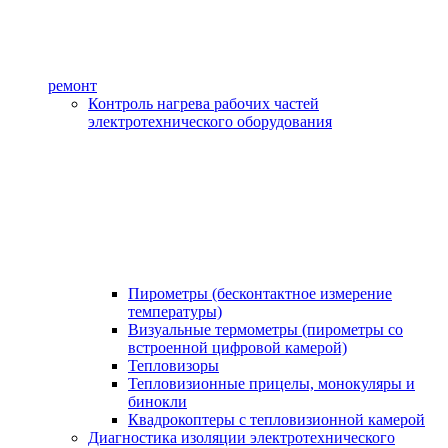
ремонт
Контроль нагрева рабочих частей
электротехнического оборудования
Пирометры (бесконтактное измерение
температуры)
Визуальные термометры (пирометры со
встроенной цифровой камерой)
Тепловизоры
Тепловизионные прицелы, монокуляры и
бинокли
Квадрокоптеры с тепловизионной камерой
Диагностика изоляции электротехнического