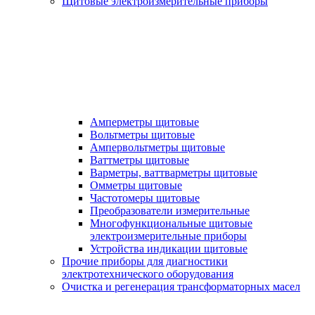
Щитовые электроизмерительные приборы
Амперметры щитовые
Вольтметры щитовые
Ампервольтметры щитовые
Ваттметры щитовые
Варметры, ваттварметры щитовые
Омметры щитовые
Частотомеры щитовые
Преобразователи измерительные
Многофункциональные щитовые
электроизмерительные приборы
Устройства индикации щитовые
Прочие приборы для диагностики
электротехнического оборудования
Очистка и регенерация трансформаторных масел