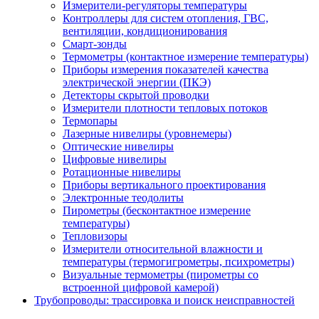
Измерители-регуляторы температуры
Контроллеры для систем отопления, ГВС,
вентиляции, кондиционирования
Смарт-зонды
Термометры (контактное измерение температуры)
Приборы измерения показателей качества
электрической энергии (ПКЭ)
Детекторы скрытой проводки
Измерители плотности тепловых потоков
Термопары
Лазерные нивелиры (уровнемеры)
Оптические нивелиры
Цифровые нивелиры
Ротационные нивелиры
Приборы вертикального проектирования
Электронные теодолиты
Пирометры (бесконтактное измерение
температуры)
Тепловизоры
Измерители относительной влажности и
температуры (термогигрометры, психрометры)
Визуальные термометры (пирометры со
встроенной цифровой камерой)
Трубопроводы: трассировка и поиск неисправностей