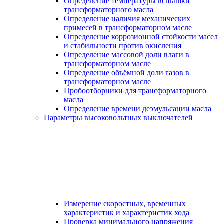
Определение температуры вспышки
трансформаторного масла
Определение наличия механических
примесей в трансформаторном масле
Определение коррозионной стойкости масел
и стабильности против окисления
Определение массовой доли влаги в
трансформаторном масле
Определение объёмной доли газов в
трансформаторном масле
Пробоотборники для трансформаторного
масла
Определение времени деэмульсации масла
Параметры высоковольтных выключателей
Измерение скоростных, временных
характеристик и характеристик хода
Проверка минимального напряжения