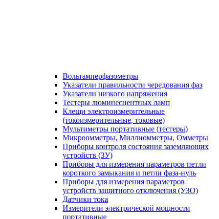
Вольтамперфазометры
Указатели правильности чередования фаз
Указатели низкого напряжения
Тестеры люминесцентных ламп
Клещи электроизмерительные
(токоизмерительные, токовые)
Мультиметры портативные (тестеры)
Микроомметры, Миллиомметры, Омметры
Приборы контроля состояния заземляющих
устройств (ЗУ)
Приборы для измерения параметров петли
короткого замыкания и петли фаза-нуль
Приборы для измерения параметров
устройств защитного отключения (УЗО)
Датчики тока
Измерители электрической мощности
портативные