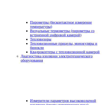
Пирометры (бесконтактное измерение
температуры)
Визуальные термометры (пирометры со
встроенной цифровой камерой)
Тепловизоры
Тепловизионные прицелы, монокуляры и
бинокли
Квадрокоптеры с тепловизионной камерой
Диагностика изоляции электротехнического
оборудования
Измерители параметров высоковольтной
изоляции (мосты переменного тока)