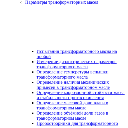
Параметры трансформаторных масел
Испытания трансформаторного масла на
пробой
Измерение диэлектрических параметров
трансформаторного масла
Определение температуры вспышки
трансформаторного масла
Определение наличия механических
примесей в трансформаторном масле
Определение коррозионной стойкости масел
и стабильности против окисления
Определение массовой доли влаги в
трансформаторном масле
Определение объёмной доли газов в
трансформаторном масле
Пробоотборники для трансформаторного