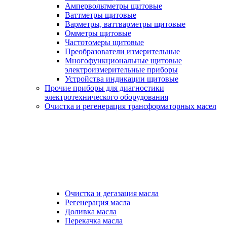
Ампервольтметры щитовые
Ваттметры щитовые
Варметры, ваттварметры щитовые
Омметры щитовые
Частотомеры щитовые
Преобразователи измерительные
Многофункциональные щитовые
электроизмерительные приборы
Устройства индикации щитовые
Прочие приборы для диагностики
электротехнического оборудования
Очистка и регенерация трансформаторных масел
Очистка и дегазация масла
Регенерация масла
Доливка масла
Перекачка масла