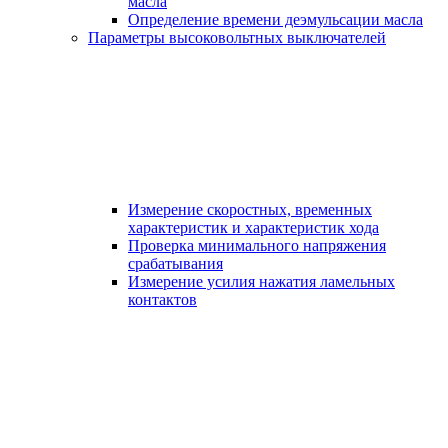
масла
Определение времени деэмульсации масла
Параметры высоковольтных выключателей
Измерение скоростных, временных
характеристик и характеристик хода
Проверка минимального напряжения
срабатывания
Измерение усилия нажатия ламельных
контактов