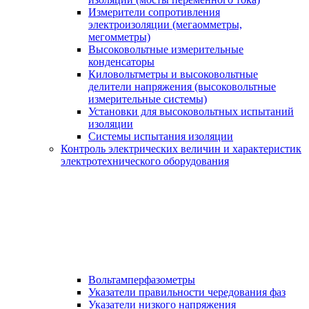
Измерители сопротивления
электроизоляции (мегаомметры,
мегомметры)
Высоковольтные измерительные
конденсаторы
Киловольтметры и высоковольтные
делители напряжения (высоковольтные
измерительные системы)
Установки для высоковольтных испытаний
изоляции
Системы испытания изоляции
Контроль электрических величин и характеристик
электротехнического оборудования
Вольтамперфазометры
Указатели правильности чередования фаз
Указатели низкого напряжения