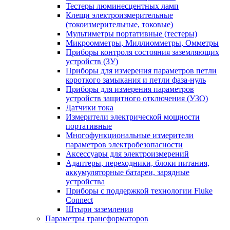
Тестеры люминесцентных ламп
Клещи электроизмерительные
(токоизмерительные, токовые)
Мультиметры портативные (тестеры)
Микроомметры, Миллиомметры, Омметры
Приборы контроля состояния заземляющих
устройств (ЗУ)
Приборы для измерения параметров петли
короткого замыкания и петли фаза-нуль
Приборы для измерения параметров
устройств защитного отключения (УЗО)
Датчики тока
Измерители электрической мощности
портативные
Многофункциональные измерители
параметров электробезопасности
Аксессуары для электроизмерений
Адаптеры, переходники, блоки питания,
аккумуляторные батареи, зарядные
устройства
Приборы с поддержкой технологии Fluke
Connect
Штыри заземления
Параметры трансформаторов