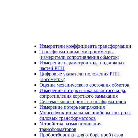
Измерители коэффициента трансформации
Трансформаторные микроомметры
(измерители сопротивления обмоток)
Измерение параметров хода подвижных
частей РПН
Цифровые указатели положения РПН
(логометры)
Оценка механического состояния обмоток
Измерение потерь и тока холостого хода,
сопротивления короткого замыкания
Системы мониторинга трансформаторов
Измерение потерь напряжения
Многофункциональные приборы контроля
силовых трансформаторов
Устройства размагничивания
трансформаторов
Пробоотборники для отбора проб газов